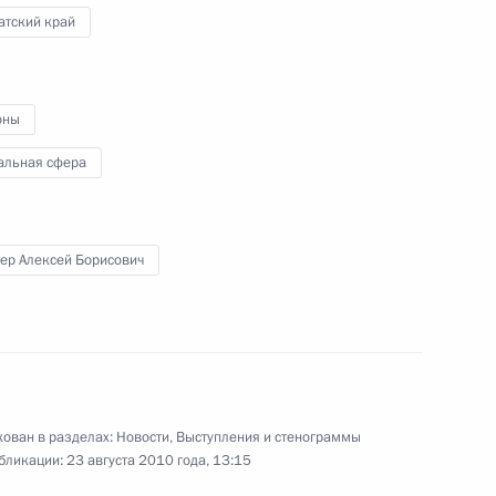
атский край
енту Украины Виктору
оны
альная сфера
им чрезвычайной ситуации
ер Алексей Борисович
ие спецслужбы окажут
е и задержании заключённых,
ован в разделах:
Новости
,
Выступления и стенограммы
бликации:
23 августа 2010 года, 13:15