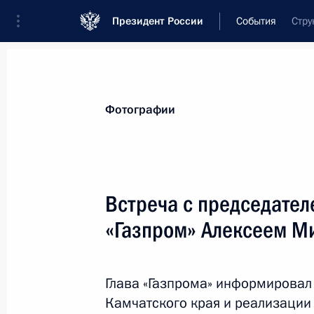
Президент России
События
Стру
Президент
Администрация
Государст
Новости
Стенограммы
Поездки
Те
Фотографии
Показа
Встреча с председате
«Газпром» Алексеем М
Поздравление Георгию Данелии с 
25 августа 2010 года, 09:00
Глава «Газпрома» информировал
Камчатского края и реализации