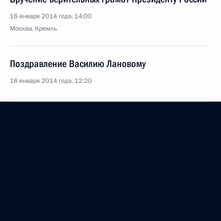
16 января 2014 года, 14:00
Москва, Кремль
Поздравление Василию Лановому
16 января 2014 года, 12:20
15 января 2014 года, среда
Совещание с членами Правительства
15 января 2014 года, 17:30
Московская область, Ново-Огарёво
Рабочая встреча с Борисом Дубровским
15 января 2014 года, 16:20