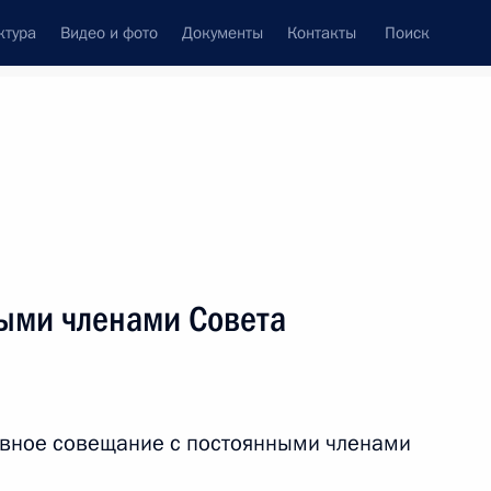
ктура
Видео и фото
Документы
Контакты
Поиск
венный Совет
Совет Безопасности
Комиссии и советы
леграммы
Сведения о Президенте
январь, 2014
ть следующие материалы
ыми членами Совета
»
7
асть, Ново-Огарёво
ивное совещание с постоянными членами