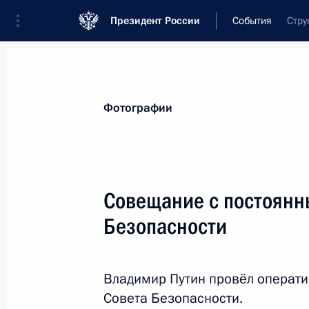
Президент России
События
Стру
Президент
Администрация
Государст
Новости
Стенограммы
Поездки
Те
Фотографии
Показа
Совещание с постоянн
Безопасности
Встреча с командой «КамАЗ-мастер
30 января 2014 года, 16:30
Московская обл
Владимир Путин провёл операт
Совета Безопасности.