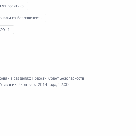
няя политика
з
7
48м
ональная безопасность
-2014
да
21
, Кировск
ован в разделах:
Новости
,
Совет Безопасности
бликации:
24 января 2014 года, 12:00
м Юрия Израэля