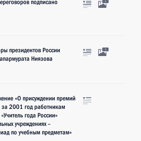
переговоров подписано
1
оры президентов России
2
Сапармурата Ниязова
жение «О присуждении премий
 за 2001 год работникам
«Учитель года России»
ьных учреждениях –
иад по учебным предметам»