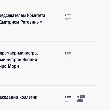
председателем Комитета
 Дмитрием Рогозиным
 премьер-министра,
 министров Японии
сиро Мори
заседании коллегии
2