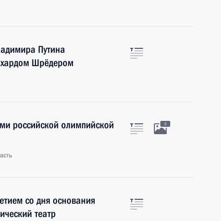
ладимира Путина
рхардом Шрёдером
ами российской олимпийской
5
асть
етием со дня основания
ический театр