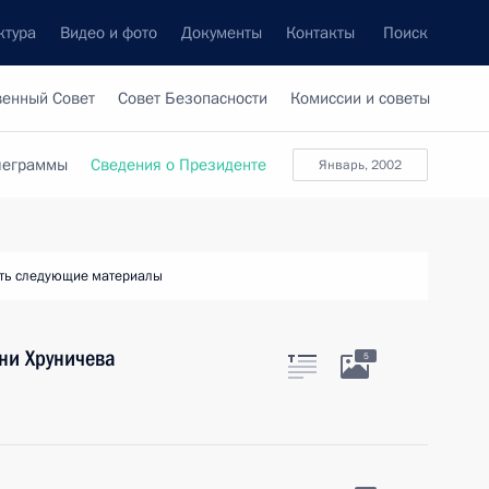
ктура
Видео и фото
Документы
Контакты
Поиск
венный Совет
Совет Безопасности
Комиссии и советы
леграммы
Сведения о Президенте
январь, 2002
ть следующие материалы
ни Хруничева
5