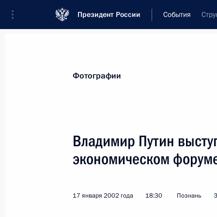
Президент России
События
Стру
Президент
Администрация
Государст
Новости
Стенограммы
Поездки
Те
Фотографии
Показа
Владимир Путин высту
экономическом форум
Владимир Путин подписал Распоря
Президента Российской Федерации
образования – лауреатам конкурса 
17 января 2002 года
18:30
Познань
3
и обучающимся в общеобразовател
победителям международных олимп