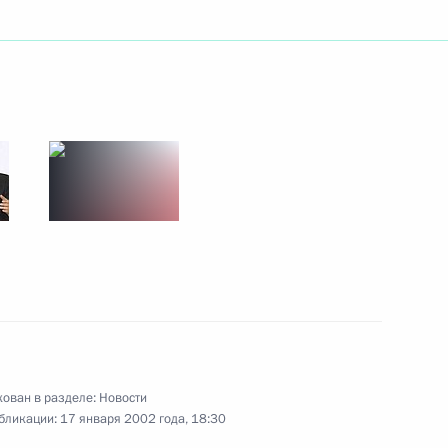
ствие женской сборной
нного деятеля искусств
Владимира Хотиненко с 50-
ован в разделе:
Новости
бликации:
17 января 2002 года, 18:30