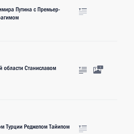
имира Путина с Премьер-
рагимом
й области Станиславом
3
ом Турции Реджепом Тайипом