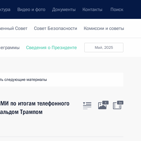
ктура
Видео и фото
Документы
Контакты
Поиск
венный Совет
Совет Безопасности
Комиссии и советы
леграммы
Сведения о Президенте
май, 2025
ть следующие материалы
СМИ по итогам телефонного
4
3м
нальдом Трампом