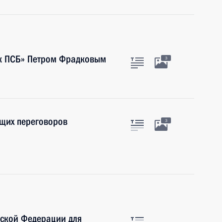
нк ПСБ» Петром Фрадковым
3
ящих переговоров
3
йской Федерации для