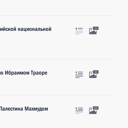
вийской национальной
3
со Ибраимом Траоре
9
 Палестина Махмудом
10