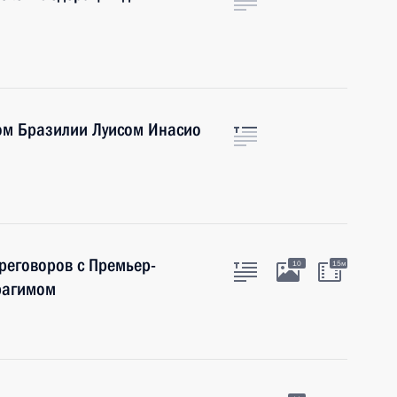
ом Бразилии Луисом Инасио
ереговоров с Премьер-
10
15м
рагимом