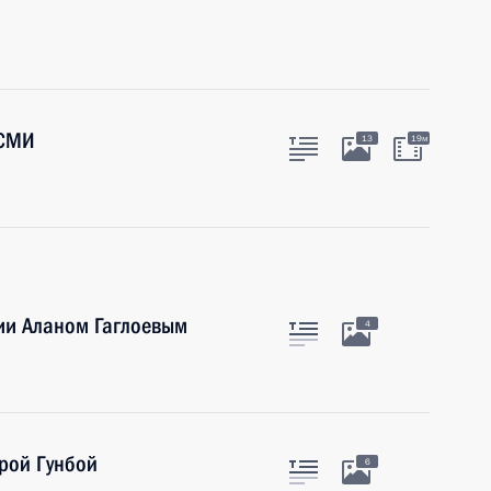
 СМИ
13
19м
ии Аланом Гаглоевым
4
рой Гунбой
6