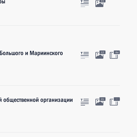
ры
11
 Большого и Мариинского
12
4м
й общественной организации
:
21