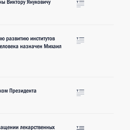
ны Виктору Януковичу
ию развитию институтов
человека назначен Михаил
ком Президента
ращении лекарственных