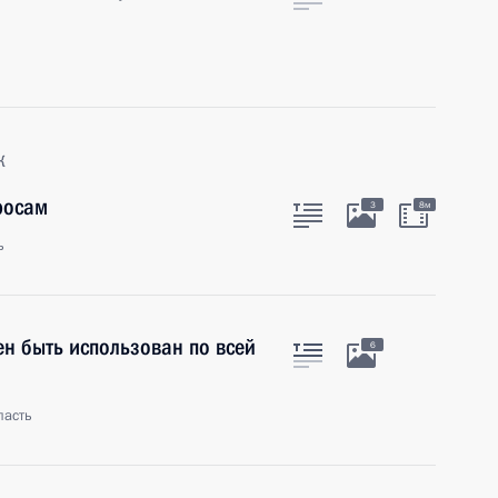
к
росам
3
8м
ь
н быть использован по всей
6
ласть