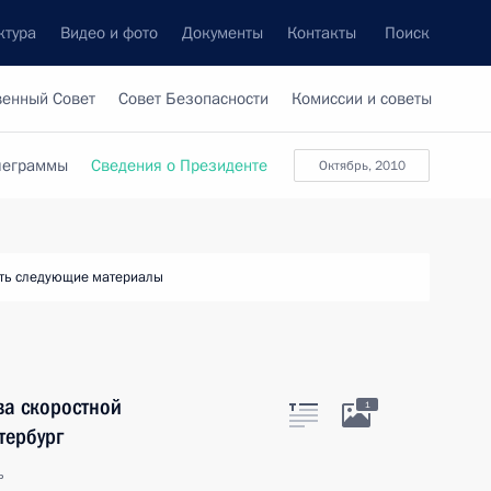
ктура
Видео и фото
Документы
Контакты
Поиск
венный Совет
Совет Безопасности
Комиссии и советы
леграммы
Сведения о Президенте
октябрь, 2010
ть следующие материалы
ва скоростной
1
тербург
ь