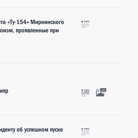
ёта «Ту-154» Мирнинского
роизм, проявленные при
ипр
18
денту об успешном пуске