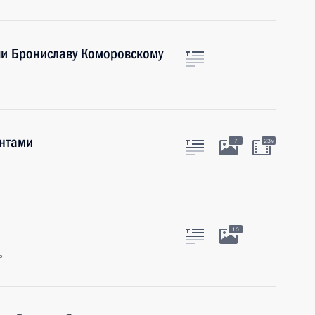
и Брониславу Коморовскому
антами
7
23м
10
ь