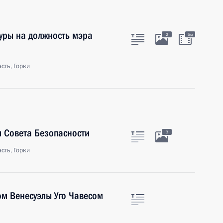
уры на должность мэра
2
5м
сть, Горки
 Совета Безопасности
3
сть, Горки
м Венесуэлы Уго Чавесом