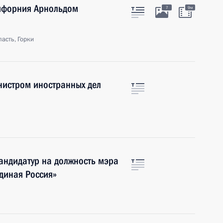
лифорния Арнольдом
7
9м
асть, Горки
нистром иностранных дел
кандидатур на должность мэра
диная Россия»