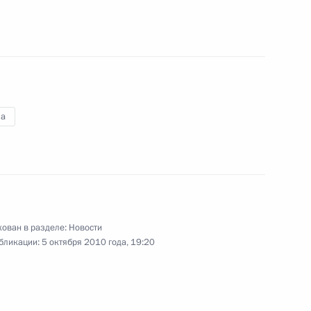
между Россией и Кубой
ожения
а
остромской области Игорем
1
ован в разделе:
Новости
бликации:
5 октября 2010 года, 19:20
тного самоуправления
2