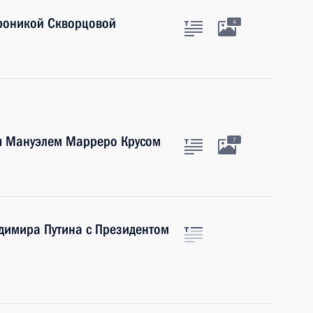
роникой Скворцовой
4
ы Мануэлем Марреро Крусом
7
димира Путина с Президентом