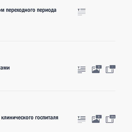
ом переходного периода
тами
:
9
клинического госпиталя
6
26м