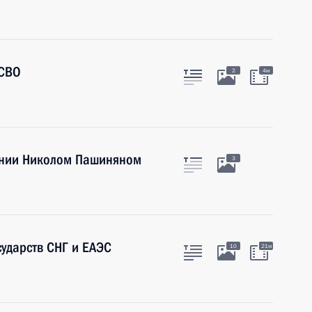
 СВО
2
4м
ении Николом Пашиняном
3
сударств СНГ и ЕАЭС
10
21м