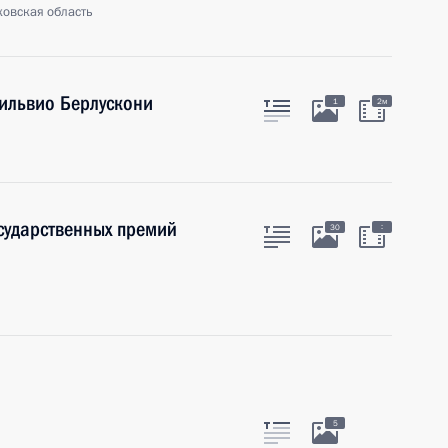
ковская область
Сильвио Берлускони
1
2м
осударственных премий
:
30
5