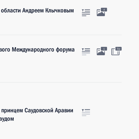
й области Андреем Клычковым
4
вого Международного форума
1
5м
 принцем Саудовской Аравии
аудом