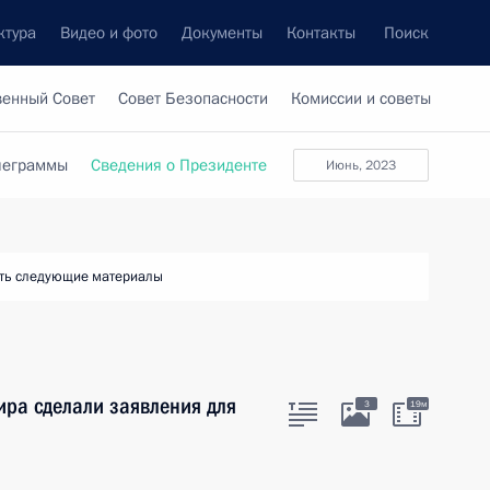
ктура
Видео и фото
Документы
Контакты
Поиск
венный Совет
Совет Безопасности
Комиссии и советы
леграммы
Сведения о Президенте
июнь, 2023
ть следующие материалы
ира сделали заявления для
3
19м