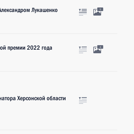
 Александром Лукашенко
5
ной премии 2022 года
4
натора Херсонской области