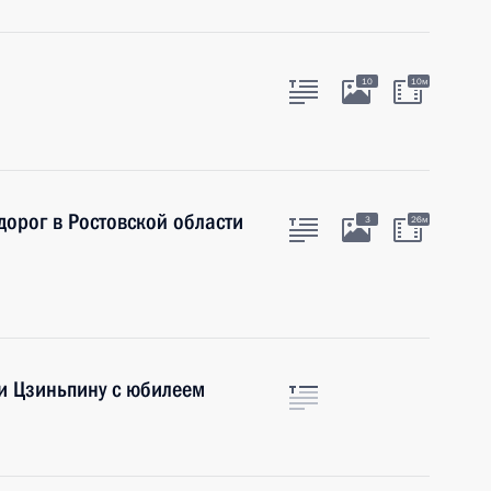
10
10м
дорог в Ростовской области
3
26м
и Цзиньпину с юбилеем