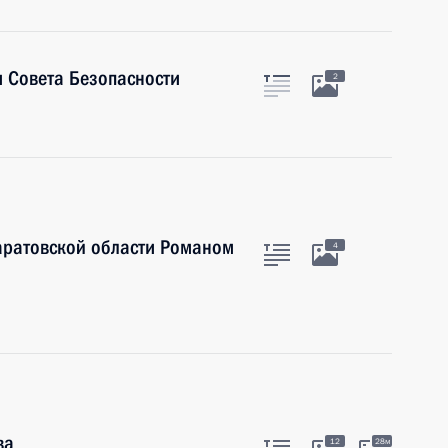
 Совета Безопасности
2
аратовской области Романом
4
ва
12
28м