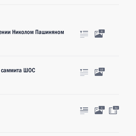
мении Николом Пашиняном
6
в саммита ШОС
15
1
3м