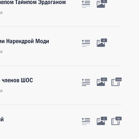
джепом Тайипом Эрдоганом
5
ай
дии Нарендрой Моди
6
ай
 – членов ШОС
22
10м
ай
ий
1
4м