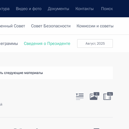
ктура
Видео и фото
Документы
Контакты
Поиск
венный Совет
Совет Безопасности
Комиссии и советы
леграммы
Сведения о Президенте
август, 2025
ть следующие материалы
3
6м
ай