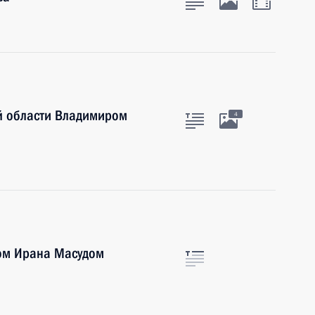
ой области Владимиром
4
ом Ирана Масудом