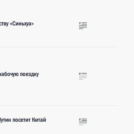
тву «Cиньхуа»
рабочую поездку
Путин посетит Китай