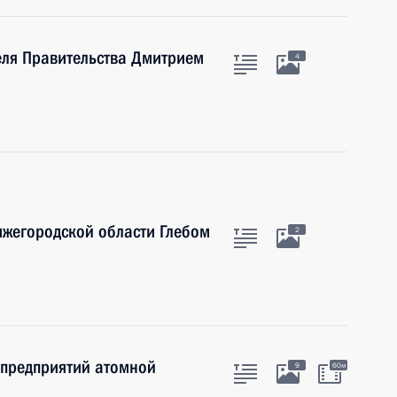
еля Правительства Дмитрием
4
ижегородской области Глебом
2
 предприятий атомной
9
60м