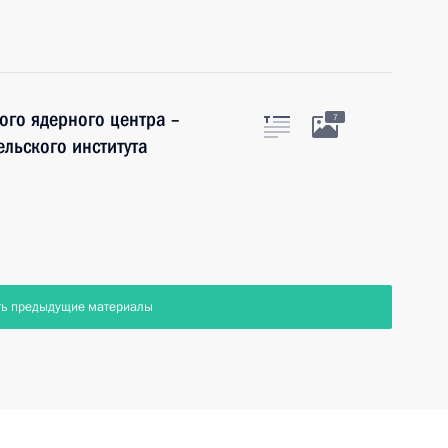
го ядерного центра –
7
льского института
ть предыдущие материалы