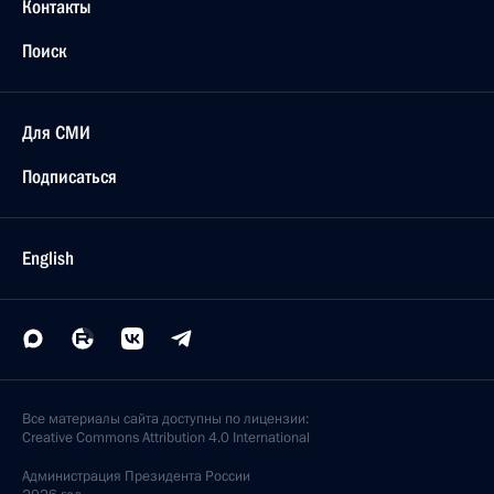
Рау и Федеральному канцлеру ФРГ Герхарду
Шредеру поздравление по случаю национального
праздника Германии – Дня Германского единства
3 октября 2000 года, 00:00
Владимир Путин поздравил с 65-летием Армена
Джигарханяна, актера Московского театра
«Ленком», народного артиста СССР
3 октября 2000 года, 00:00
2 октября 2000 года, понедельник
Владимир Путин, находящийся с визитом в Индии,
и Президент Франции Жак Ширак обсудили
по телефону ситуацию вокруг президентских