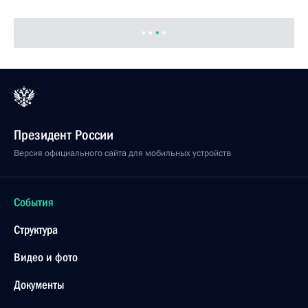
У президентского дворца «Раштрапати бхаван»
состоялась торжественная церемония встречи
Владимира Путина, прибывшего
с государственным визитом в Индию
3 октября 2000 года, 09:40
Нью-Дели
Владимир Путин направил приветствие
участникам Всероссийской конференции «Равные
возможности для инвалидов: проблемы
и государственная стратегия»
3 октября 2000 года, 00:00
Владимир Путин направил Президенту
Федеративной Республики Германия Йоханнесу