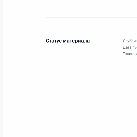
Владимир Путин посетил мавзолей 
4 октября 2000 года, 12:20
Агра
Статус материала
Опублик
Владимир Путин вручил ордена Др
Дата пу
Текстов
и общественным деятелям Индии
4 октября 2000 года, 12:05
Нью-Дели, Росси
Владимир Путин выступил на совме
парламента Индии
4 октября 2000 года, 10:35
Нью-Дели