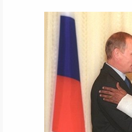
Владимир Путин направил письмо 
Государственной Думы Геннадию Се
в Югославии
5 октября 2000 года, 18:25
Владимир Путин посетил Центр яде
Бхабха и ответил на вопросы росси
5 октября 2000 года, 14:25
Мумбаи, Центр 
Владимир Путин встретился с пред
деловых кругов