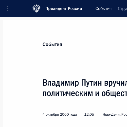
Президент России
События
Стру
Президент
Администрация
Государст
Новости
Стенограммы
Поездки
Те
События
Показа
Владимир Путин вручи
политическим и общес
5 октября 2000 года, четверг
Владимир Путин провел совещание 
и выступил с заявлением
4 октября 2000 года
12:05
Нью-Дели, Рос
5 октября 2000 года, 23:15
Москва, «Шерем