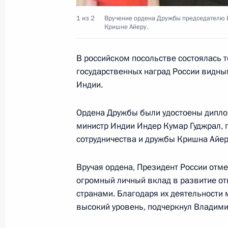
5 октября 2000 года, 09:00
Индия, Мумбаи
1 из 2
Вручение ордена Дружбы председателю И
Кришне Айеру.
Владимир Путин поздравил учителе
В российском посольстве состоялась 
государственных наград России видн
с профессиональным праздником –
Индии.
5 октября 2000 года, 00:00
Ордена Дружбы были удостоены дипло
министр Индии Индер Кумар Гуджрал, 
Владимир Путин поздравил Презид
сотрудничества и дружбы Кришна Айер
Рахмонова с днем рождения
Вручая ордена, Президент России отме
5 октября 2000 года, 00:00
огромный личный вклад в развитие от
странами. Благодаря их деятельности
высокий уровень, подчеркнул Владими
Владимир Путин поздравил космона
летием