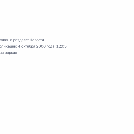
Тадж-Махал в Агре
2
ован в разделе:
Новости
ужбы политическим
2
бликации:
4 октября 2000 года, 12:05
ая версия
йское Посольство
стном заседании палат
1