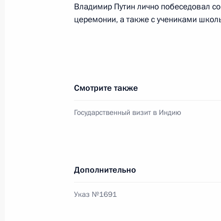
Владимир Путин лично побеседовал со
5 октября 2000 года, 00:00
церемонии, а также с учениками школ
Владимир Путин поздравил репетит
России, народную артистку СССР Р
Смотрите также
с юбилеем
5 октября 2000 года, 00:00
Государственный визит в Индию
4 октября 2000 года, среда
Дополнительно
Владимир Путин прибыл в Мумбаи
4 октября 2000 года, 20:00
Индия
Указ №1691