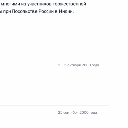
 многими из участников торжественной
ы при Посольстве России в Индии.
ора балета Большого театра
аису Стручкову-Лапаури
2 − 5 октября 2000 года
25 сентября 2000 года