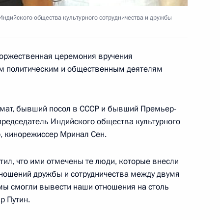
ндийского общества культурного сотрудничества и дружбы
й России
торжественная церемония вручения
ым политическим и общественным деятелям
 Днем учителя
мат, бывший посол в СССР и бывший Премьер-
председатель Индийского общества культурного
ента Таджикистана Эмомали
, кинорежиссер Мринал Сен.
тил, что ими отмечены те люди, которые внесли
ношений дружбы и сотрудничества между двумя
 мы смогли вывести наши отношения на столь
р Путин.
вта Павла Поповича с 70-