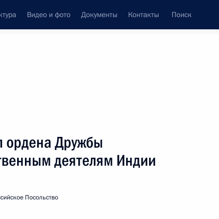
ктура
Видео и фото
Документы
Контакты
Поиск
венный Совет
Совет Безопасности
Комиссии и советы
леграммы
Сведения о Президенте
октябрь, 2000
ть следующие материалы
л ордена Дружбы
твенным деятелям Индии
по ситуации в Югославии
сийское Посольство
етьево-1»