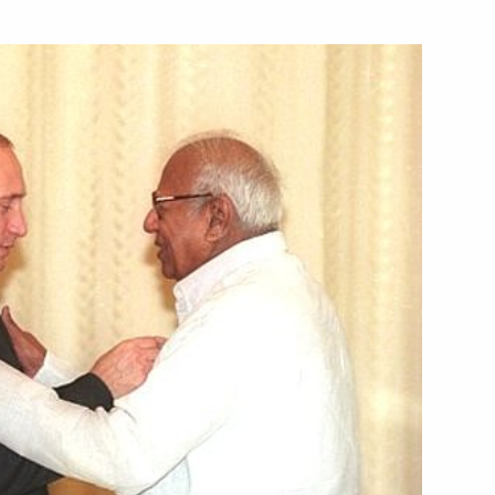
Председателю
лезневу в связи с ситуацией
рных исследований имени
1
йских журналистов
Ядерных Исследований Имени Бхабха
ставителями индийских
2