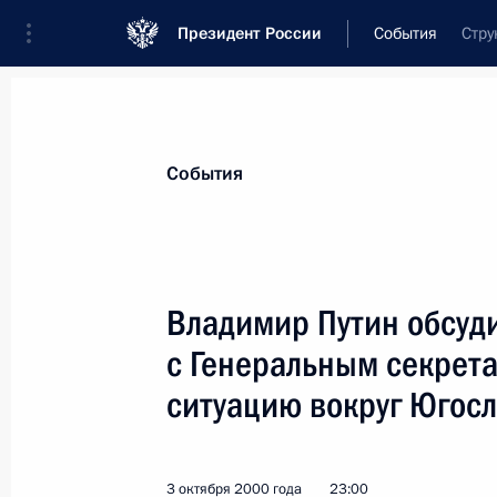
Президент России
События
Стру
Президент
Администрация
Государст
Новости
Стенограммы
Поездки
Те
События
Показа
Владимир Путин обсуд
с Генеральным секрет
Владимир Путин поздравил космона
летием
ситуацию вокруг Югос
5 октября 2000 года, 00:00
3 октября 2000 года
23:00