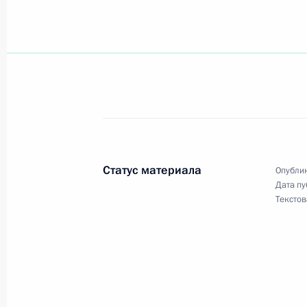
Владимир Путин поздравил Презид
Рахмонова с днем рождения
5 октября 2000 года, 00:00
4 октября 2000 года, среда
Владимир Путин прибыл в Мумбаи
Статус материала
Опублик
4 октября 2000 года, 20:00
Индия
Дата пу
Текстов
Владимир Путин посетил мавзолей 
4 октября 2000 года, 12:20
Агра