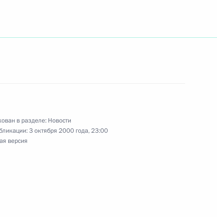
ента Таджикистана Эмомали
ован в разделе:
Новости
бликации:
3 октября 2000 года, 23:00
ая версия
Тадж-Махал в Агре
2