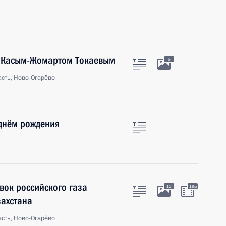
а Касым-Жомартом Токаевым
5
сть, Ново-Огарёво
 днём рождения
вок российского газа
12
19м
захстана
сть, Ново-Огарёво