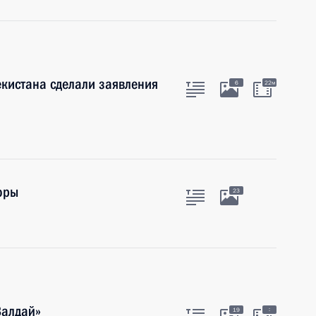
екистана сделали заявления
6
22м
оры
23
Валдай»
:
19