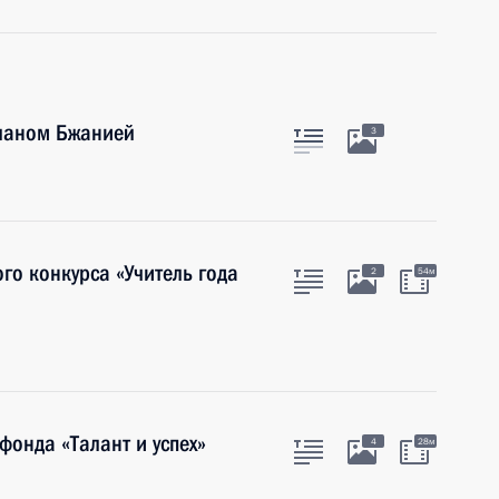
сланом Бжанией
3
го конкурса «Учитель года
2
54м
фонда «Талант и успех»
4
28м