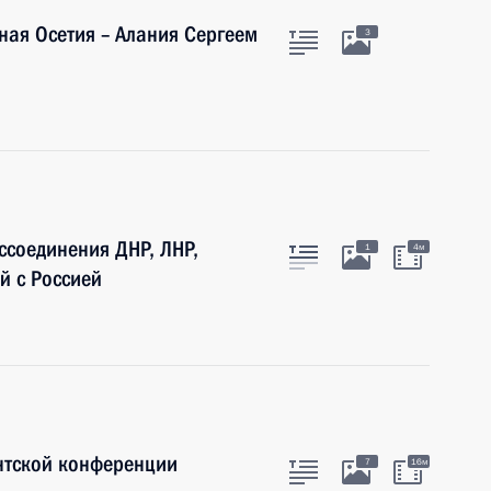
ная Осетия – Алания Сергеем
3
ссоединения ДНР, ЛНР,
1
4м
й с Россией
нтской конференции
7
16м