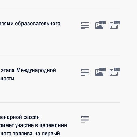
елями образовательного
8
43м
о этапа Международной
11
32м
ности
ленарной сессии
примет участие в церемонии
рного топлива на первый