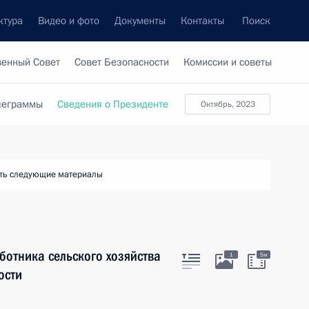
ктура
Видео и фото
Документы
Контакты
Поиск
венный Совет
Совет Безопасности
Комиссии и советы
леграммы
Сведения о Президенте
октябрь, 2023
ть следующие материалы
отника сельского хозяйства
1
5м
ости