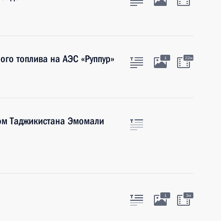
ого топлива на АЭС «Руппур»
1
22м
ом Таджикистана Эмомали
1
3м