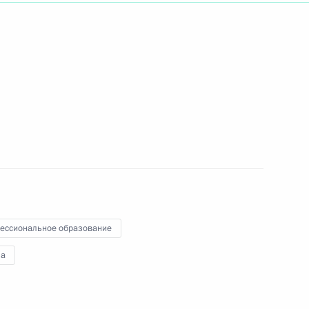
 днём рождения
вок российского газа
12
19м
захстана
сть, Ново-Огарёво
ессиональное образование
екистана сделали заявления
а
6
22м