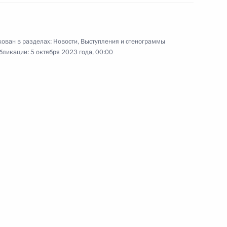
оры
23
ован в разделах:
Новости
,
Выступления и стенограммы
бликации:
5 октября 2023 года, 00:00
Валдай»
:
19
ого топлива на АЭС «Руппур»
1
22м