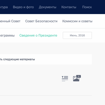
ктура
Видео и фото
Документы
Контакты
Поиск
венный Совет
Совет Безопасности
Комиссии и советы
леграммы
Сведения о Президенте
июнь, 2016
ть следующие материалы
9