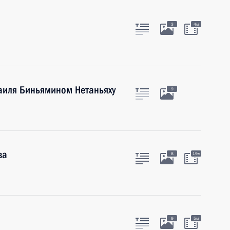
3
4м
аиля Биньямином Нетаньяху
9
ва
8
19м
9
5м