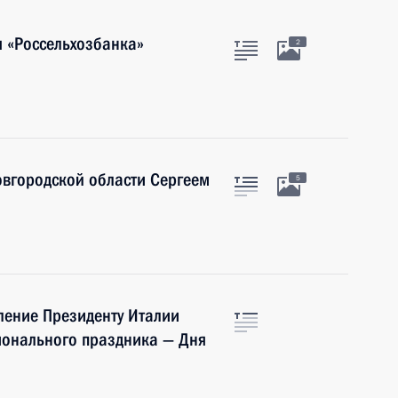
я «Россельхозбанка»
2
овгородской области Сергеем
5
ление Президенту Италии
ионального праздника — Дня