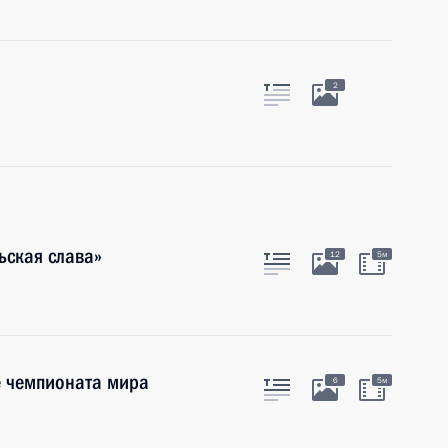
2
ьская слава»
12
5м
е чемпионата мира
6
5м