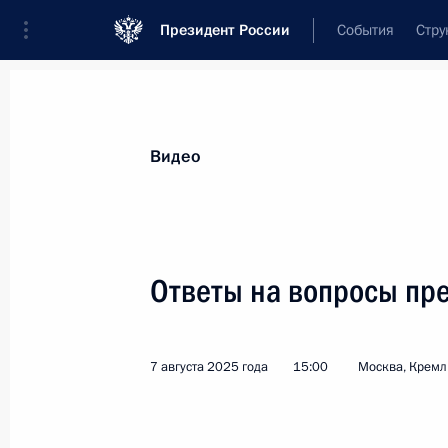
Президент России
События
Стру
Видеозаписи
Фотографии
Аудиозапи
Все материалы
Выступления
Совещан
Видео
Показа
Ответы на вопросы пр
Заявления для СМИ
7 августа 2025 года
15:00
Москва, Кремл
по итогам российско-
таджикистанских