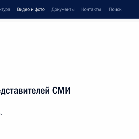
ктура
Видео и фото
Документы
Контакты
Поиск
си
ия, встречи
Встречи со СМИ
октябрь, 2025
ть следующие материалы
едставителей СМИ
Совместная пресс-
ь
конференция Президента
России и Президента США