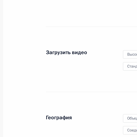
7 августа 2025 года
Видео, 1 мин.
Загрузить видео
Высо
Станд
География
Объе
Заявления по итогам
Соед