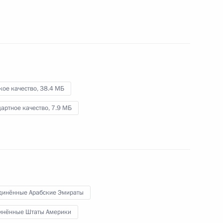
1 августа 2025 года
Видео, 34 мин.
кое качество,
38.4 МБ
артное качество,
7.9 МБ
динённые Арабские Эмираты
Ответы на вопросы
инённые Штаты Америки