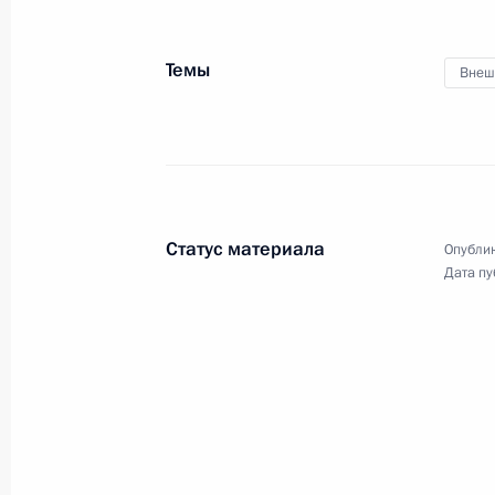
российско-лаосских
переговоров
Темы
Внеш
31 июля 2025 года
Видео, 24 мин.
Статус материала
Опублик
Дата пу