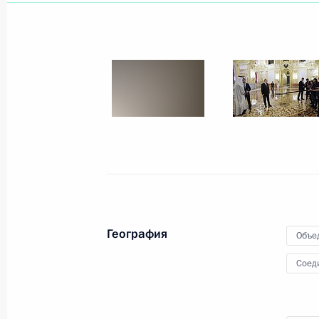
Совещание с постоянными членами
8 августа 2025 года, 13:20
Москва, Кремль
Телефонный разговор с Президент
Жомартом Токаевым
8 августа 2025 года, 12:30
Телефонный разговор с Президент
Мирзиёевым
География
Объе
8 августа 2025 года, 12:15
Соед
7 августа 2025 года, четверг