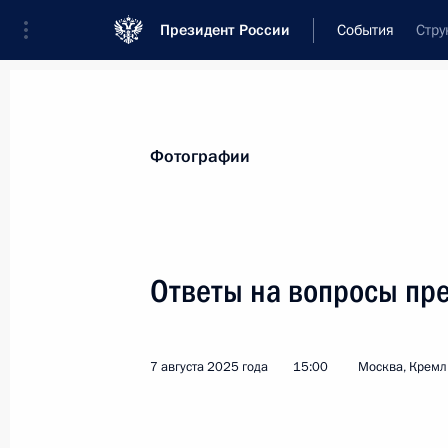
Президент России
События
Стру
Президент
Администрация
Государст
Новости
Стенограммы
Поездки
Те
Фотографии
Показа
Ответы на вопросы пр
Телефонный разговор с Председат
8 августа 2025 года, 16:25
7 августа 2025 года
15:00
Москва, Кремл