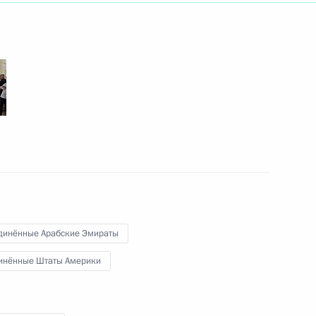
 Совета Безопасности
2
ом Казахстана Касым-
ом Узбекистана Шавкатом
динённые Арабские Эмираты
инённые Штаты Америки