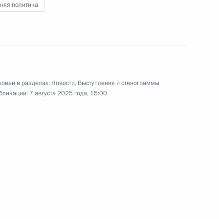
няя политика
том ЮАР Сирилом Рамафозой
нистра Индии по вопросам
4
ован в разделах:
Новости
,
Выступления и стенограммы
том Довалом
бликации:
7 августа 2025 года, 15:00
й СМИ
2
1м
медом Аль Нахайяном
29