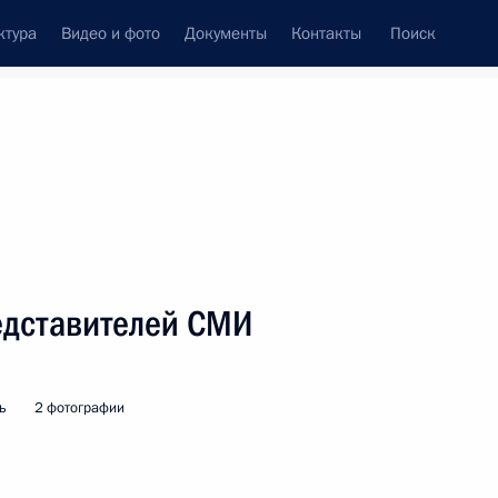
ктура
Видео и фото
Документы
Контакты
Поиск
венный Совет
Совет Безопасности
Комиссии и советы
леграммы
Сведения о Президенте
август, 2025
ть следующие материалы
едставителей СМИ
елем КНР Си Цзиньпином
ь
2 фотографии