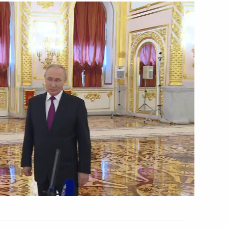
 Совета Безопасности
2
ом Казахстана Касым-
ом Узбекистана Шавкатом