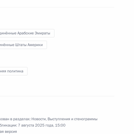
ры
16
динённые Арабские Эмираты
ладимира Путина
инённые Штаты Америки
ен Заидом Аль Нахайяном
няя политика
идента США Стивеном
1
ован в разделах:
Новости
,
Выступления и стенограммы
бликации:
7 августа 2025 года, 15:00
ая версия