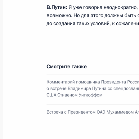
В.Путин:
Я уже говорил неоднократно, 
7 августа 2025 года, 13:35
Москва, Кремль
возможно. Но для этого должны быть 
до создания таких условий, к сожалени
Комментарий помощника Президен
о встрече Владимира Путина со сп
США Стивеном Уиткоффом
7 августа 2025 года, 12:00
Смотрите также
Комментарий помощника Президента Росс
о встрече Владимира Путина со спецпосла
6 августа 2025 года, среда
США Стивеном Уиткоффом
Открытие новых инфраструктурных 
Встреча с Президентом ОАЭ Мухаммедом А
6 августа 2025 года, 19:20
Москва, Кремль