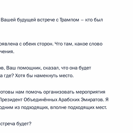
том ЮАР Сирилом Рамафозой
 Вашей будущей встрече с Трампом – кто был
влена с обеих сторон. Что там, какое слово
нистра Индии по вопросам
4
чения.
том Довалом
, Ваш помощник, сказал, что она будет
а где? Хотя бы намекнуть место.
 готовы нам помочь организовать мероприятия
й СМИ
2
1м
о Президент Объединённых Арабских Эмиратов. Я
одним из подходящих, вполне подходящих мест.
встреча будет?
медом Аль Нахайяном
29