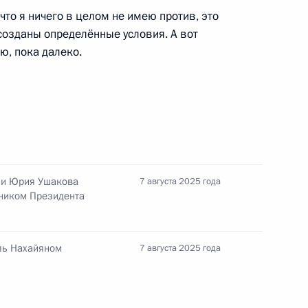
что я ничего в целом не имею против, это
созданы определённые условия. А вот
ю, пока далеко.
та России Юрия Ушакова
ецпосланником Президента
ии Юрия Ушакова
7 августа 2025 года
нником Президента
объектов в регионах
6
45м
ль Нахайяном
7 августа 2025 года