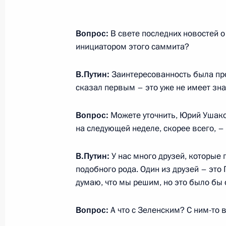
Телефонный разговор с Президен
Вопрос:
В свете последних новостей о
7 августа 2025 года, 20:20
инициатором этого саммита?
В.Путин:
Заинтересованность была проя
Встреча с советником Премьер-ми
сказал первым – это уже не имеет зна
национальной безопасности Аджи
7 августа 2025 года, 18:35
Москва, Кремль
Вопрос:
Можете уточнить, Юрий Ушаков
на следующей неделе, скорее всего, – 
В.Путин:
У нас много друзей, которые
Ответы на вопросы представителе
подобного рода. Один из друзей – эт
7 августа 2025 года, 15:00
Москва, Кремль
думаю, что мы решим, но это было бы 
Вопрос:
А что с Зеленским? С ним-то 
Встреча с Президентом ОАЭ Мухам