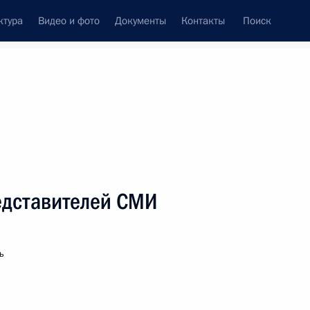
ктура
Видео и фото
Документы
Контакты
Поиск
венный Совет
Совет Безопасности
Комиссии и советы
леграммы
Сведения о Президенте
август, 2025
ть следующие материалы
едставителей СМИ
елем КНР Си Цзиньпином
ь