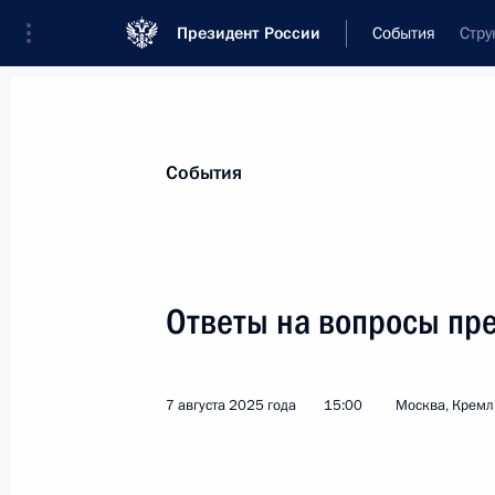
Президент России
События
Стру
Президент
Администрация
Государст
Новости
Стенограммы
Поездки
Те
События
Показа
Ответы на вопросы пр
Телефонный разговор с Председат
8 августа 2025 года, 16:25
7 августа 2025 года
15:00
Москва, Кремл