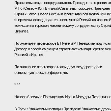
Правительства, спецпредставитель Президента по развити
МТК «Север – Юг»
Виталий Савельев
, помощник Президент
Юрий Ушаков
, Посол России в Иране Алексей Дедов, Минис
энергетики, сопредседатель постоянной Российско-иранско
комиссии по торгово-экономическому сотрудничеству
Серге
Цивилев
.
По окончании переговоров В.Путин и М.Пезешкиан подписа
Договор
о всеобъемлющем стратегическом партнёрстве ме
Россией и Ираном.
По окончании переговоров главы двух государств дали
совместную пресс-конференцию.
* * *
Начало беседы с Президентом Ирана Масудом Пезешкиан
В.Путин:
Уважаемый господин Президент! Уважаемые друзь