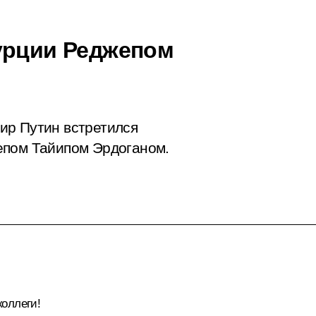
урции Реджепом
ир Путин встретился
епом Тайипом Эрдоганом.
оллеги!