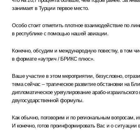
что на 20,7 процента больше, чем годом ранее. За янва
занимает в Турции первое место.
Особо стоит отметить плотное взаимодействие по лин
в республике с помощью нашей авиации.
Конечно, обсудим и международную повестку, в том ч
в формате «аутрич / БРИКС плюс».
Ваше участие в этом мероприятии, безусловно, отраз
тема сейчас – трагическое развитие обстановки на Бл
дипломатическое урегулирование арабо-израильского 
двугосударственной формулы.
Как обычно, поговорим и по региональным вопросам, 
И конечно, готов проинформировать Вас и о ситуации в