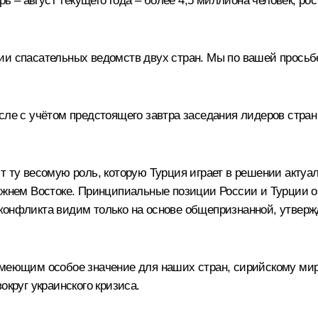
рь – август текущего года – более 4,5 миллиона человек, ро
ии спасательных ведомств двух стран. Мы по вашей просьб
исле с учётом предстоящего завтра заседания лидеров стра
ит ту весомую роль, которую Турция играет в решении акту
ижнем Востоке. Принципиальные позиции России и Турции оч
конфликта видим только на основе общепризнанной, утвер
имеющим особое значение для наших стран, сирийскому мир
округ украинского кризиса.