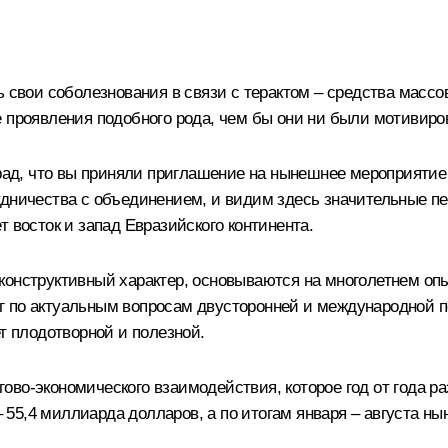
ь свои соболезнования в связи с терактом – средства масс
е проявления подобного рода, чем бы они ни были мотивиро
 рад, что вы приняли приглашение на нынешнее мероприятие
удничества с объединением, и видим здесь значительные пе
 восток и запад Евразийского континента.
конструктивный характер, основываются на многолетнем оп
 по актуальным вопросам двусторонней и международной п
т плодотворной и полезной.
во-экономического взаимодействия, которое год от года ра
5,4 миллиарда долларов, а по итогам января – августа ныне