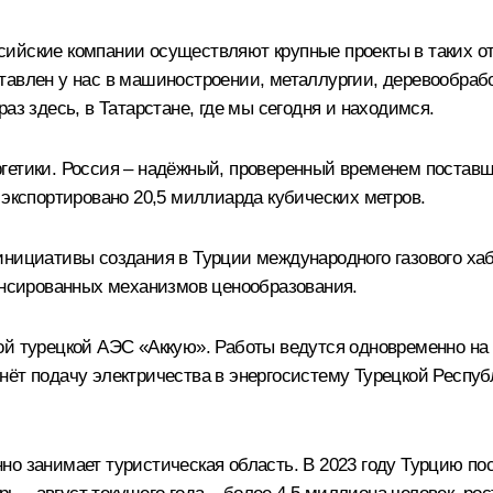
ийские компании осуществляют крупные проекты в таких от
тавлен у нас в машиностроении, металлургии, деревообра
аз здесь, в Татарстане, где мы сегодня и находимся.
гетики. Россия – надёжный, проверенный временем поставщи
 экспортировано 20,5 миллиарда кубических метров.
нициативы создания в Турции международного газового хаб
лансированных механизмов ценообразования.
ой турецкой АЭС «Аккую». Работы ведутся одновременно на 
ёт подачу электричества в энергосистему Турецкой Республи
но занимает туристическая область. В 2023 году Турцию по