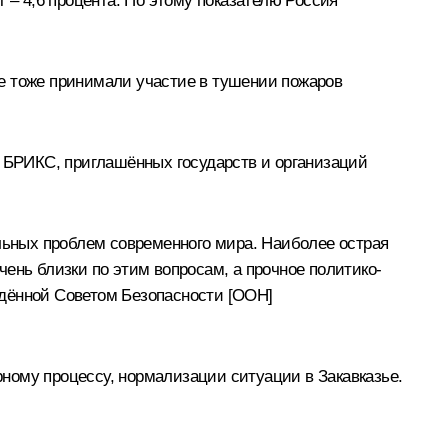
ст – 4,6 процента. По этому показателю Россия
е тоже принимали участие в тушении пожаров
н БРИКС, приглашённых государств и организаций
альных проблем современного мира. Наиболее острая
ень близки по этим вопросам, а прочное политико-
ждённой Советом Безопасности [ООН]
ному процессу, нормализации ситуации в Закавказье.