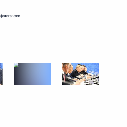
 фотографии
етнама Фам Минь Тинем
3
м ООН Антониу Гутеррешем
1
исом Альберто Арсе
2