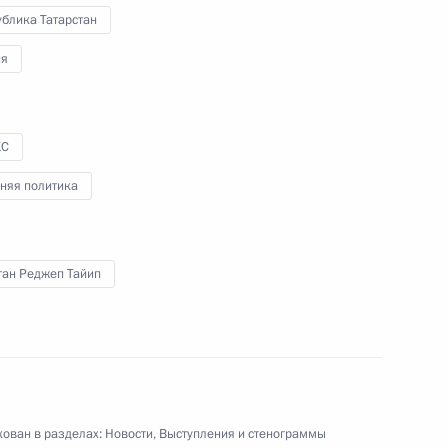
блика Татарстан
ии Мохамедом Ульд Шейхом
2
ия
КС
а Палестина Махмудом
няя политика
1
ган Реджеп Тайип
глуном Сисулитом
2
ован в разделах:
Новости
,
Выступления и стенограммы