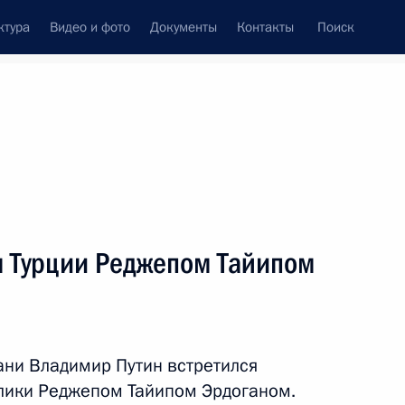
ктура
Видео и фото
Документы
Контакты
Поиск
венный Совет
Совет Безопасности
Комиссии и советы
леграммы
Сведения о Президенте
октябрь, 2024
ть следующие материалы
м Турции Реджепом Тайипом
и Сербской Милорадом
3
ни Владимир Путин встретился
лики Реджепом Тайипом Эрдоганом.