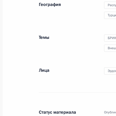
География
Респу
Встреча с Президентом Мавритан
Эль-Газуани
Турц
24 октября 2024 года, 20:50
Казань
Темы
БРИ
Встреча с Президентом Государств
Внеш
Аббасом
24 октября 2024 года, 20:10
Казань
Лица
Эрдо
Встреча с Президентом Лаоса Тхон
24 октября 2024 года, 19:25
Казань
Статус материала
Опублик