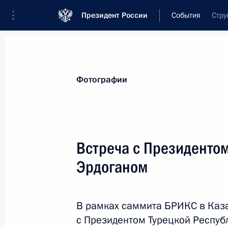
Президент России
События
Стру
Президент
Администрация
Государст
Новости
Стенограммы
Поездки
Те
Фотографии
Показа
Встреча с Президенто
Эрдоганом
Встреча с Президентом Республик
Додиком
25 октября 2024 года, 01:10
Казань
В рамках саммита БРИКС в Каза
с Президентом Турецкой Респуб