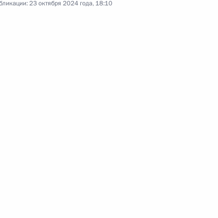
бликации:
23 октября 2024 года, 18:10
 саммита БРИКС
:
29
БРИКС в формате «аутрич» /
:
23
опии Абийем Ахмедом
4