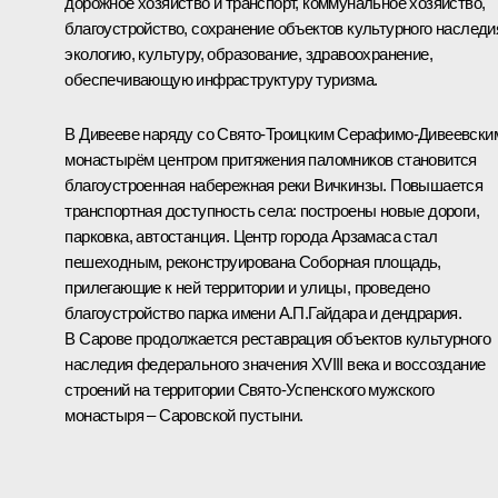
дорожное хозяйство и транспорт, коммунальное хозяйство,
благоустройство, сохранение объектов культурного наследи
экологию, культуру, образование, здравоохранение,
обеспечивающую инфраструктуру туризма.
В Дивееве наряду со Свято-Троицким Серафимо-Дивеевски
монастырём центром притяжения паломников становится
благоустроенная набережная реки Вичкинзы. Повышается
транспортная доступность села: построены новые дороги,
парковка, автостанция. Центр города Арзамаса стал
пешеходным, реконструирована Соборная площадь,
прилегающие к ней территории и улицы, проведено
благоустройство парка имени А.П.Гайдара и дендрария.
В Сарове продолжается реставрация объектов культурного
наследия федерального значения XVIII века и воссоздание
строений на территории Свято-Успенского мужского
монастыря – Саровской пустыни.