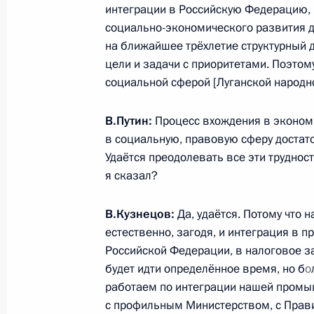
интеграции в Российскую Федерацию,
14 марта 2023 года, 16:10
Улан-Удэ
социально-экономического развития д
на ближайшее трёхлетие структурный д
цели и задачи с приоритетами. Поэтом
13 марта 2023 года, понедельник
социальной сферой [Луганской народн
Встреча с главой Чеченской Респ
В.Путин:
Процесс вхождения в эконом
13 марта 2023 года, 13:50
Москва, Кремль
в социальную, правовую сферу достато
Удаётся преодолевать все эти трудност
я сказал?
Телефонный разговор с Премьер-
Пашиняном
В.Кузнецов:
Да, удаётся. Потому что н
естественно, загодя, и интеграция в 
13 марта 2023 года, 12:35
Российской Федерации, в налоговое з
будет идти определённое время, но б
о
работаем по интеграции нашей промы
10 марта 2023 года, пятница
с профильным Министерством, с Прав