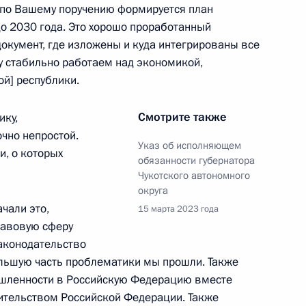
 по Вашему поручению формируется план
о 2030 года. Это хорошо проработанный
окумент, где изложены и куда интегрированы все
у стабильно работаем над экономикой,
ой] республики.
ублики Рамзаном Кадыровым
3
Смотрите также
ику,
чно непростой.
Указ об исполняющем
и, о которых
обязанности губернатора
Чукотского автономного
министром Армении Николом
округа
ачали это,
15 марта 2023 года
правовую сферу
аконодательство
льшую часть проблематики мы прошли. Также
шленности в Российскую Федерацию вместе
ительством Российской Федерации. Также