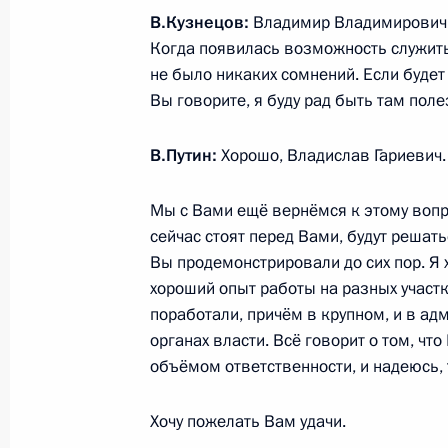
8 марта 2023 года, среда
В.Кузнецов:
Владимир Владимирович, я
Когда появилась возможность служить
Церемония вручения государственн
не было никаких сомнений. Если будет 
Международного женского дня
Вы говорите, я буду рад быть там пол
8 марта 2023 года, 13:35
Москва, Кремль
В.Путин:
Хорошо, Владислав Гариевич.
Мы с Вами ещё вернёмся к этому вопро
Поздравление российским женщин
сейчас стоят перед Вами, будут решать
8 марта 2023 года, 00:00
Вы продемонстрировали до сих пор. Я х
хороший опыт работы на разных участ
поработали, причём в крупном, и в ад
органах власти. Всё говорит о том, чт
7 марта 2023 года, вторник
объёмом ответственности, и надеюсь, т
Встреча с врио губернатора Запор
Балицким
Хочу пожелать Вам удачи.