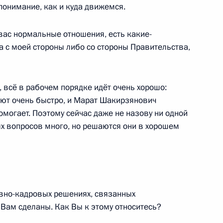
 понимание, как и куда движемся.
 Совета Безопасности
1
ас нормальные отношения, есть какие-
 с моей стороны либо со стороны Правительства,
всё в рабочем порядке идёт очень хорошо:
ом Египта Абдельфаттахом
уют очень быстро, и Марат Шакирзянович
омогает. Поэтому сейчас даже не назову ни одной
х вопросов много, но решаются они в хорошем
инга Юрием Чиханчиным
3
вно-кадровых решениях, связанных
 Вам сделаны. Как Вы к этому относитесь?