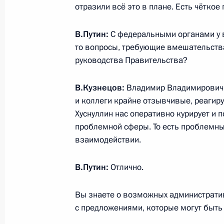
отразили всё это в плане. Есть чёткое
Совещание с постоянными членами
10 марта 2023 года, 13:10
Москва, Кремль
В.Путин:
С федеральными органами у в
то вопросы, требующие вмешательства
руководства Правительства?
9 марта 2023 года, четверг
В.Кузнецов:
Владимир Владимирович, 
Телефонный разговор с Президент
и коллеги крайне отзывчивые, реагир
Сиси
Хуснуллин нас оперативно курирует и п
проблемной сферы. То есть проблемны
9 марта 2023 года, 21:25
взаимодействии.
В.Путин:
Отлично.
Встреча с главой Росфинмонитор
9 марта 2023 года, 13:40
Москва, Кремль
Вы знаете о возможных администрати
с предложениями, которые могут быть