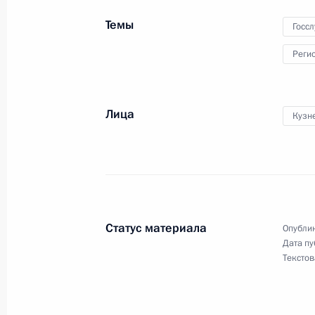
6 марта 2023 года, 14:00
Московская област
Темы
Госс
Реги
Телефонный разговор с Президент
6 марта 2023 года, 13:50
Лица
Кузн
Показа
Статус материала
Опублик
Дата пу
Текстов
Встреча с военнослужащими Во