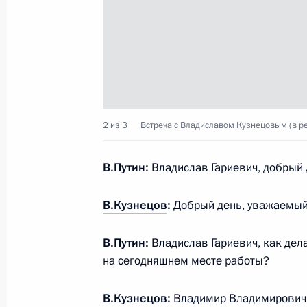
15 марта состоятся переговоры Вл
с Президентом Сирии Башаром Ас
14 марта 2023 года, 20:50
Встреча с главой Бурятии Алексее
2 из 3
Встреча с Владиславом Кузнецовым (в 
14 марта 2023 года, 20:30
Улан-Удэ
В.Путин:
Владислав Гариевич, добрый 
В.Кузнецов
:
Добрый день, уважаемый
Совещание по развитию дальневос
14 марта 2023 года, 20:10
Улан-Удэ
В.Путин:
Владислав Гариевич, как дела
на сегодняшнем месте работы?
Посещение Улан-Удэнского авиаци
В.Кузнецов:
Владимир Владимирович, 