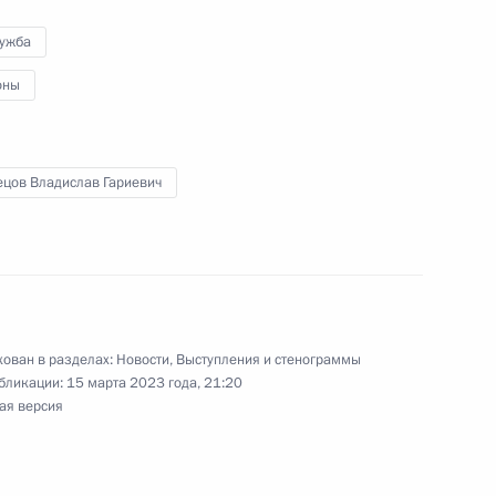
ь, Ново-Огарёво
лужба
оны
ом Ирана Эбрахимом Раиси
ецов Владислав Гариевич
ть предыдущие материалы
ован в разделах:
Новости
,
Выступления и стенограммы
бликации:
15 марта 2023 года, 21:20
ая версия
енно-Морского Флота