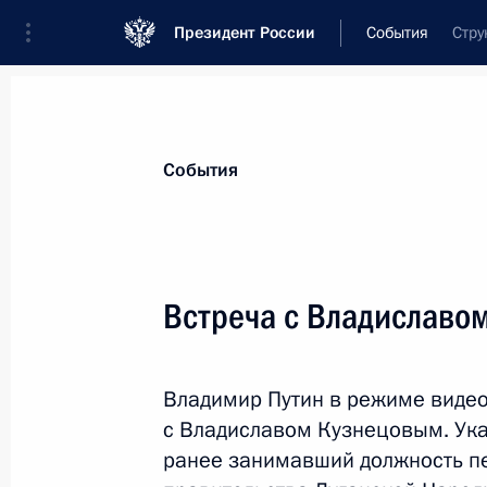
Президент России
События
Стру
Президент
Администрация
Государст
Новости
Стенограммы
Поездки
Те
События
Показа
Встреча с Владиславо
Пленарное заседание съезда РСПП
Владимир Путин в режиме виде
16 марта 2023 года, 16:40
Москва
с Владиславом Кузнецовым. Ука
ранее занимавший должность пе