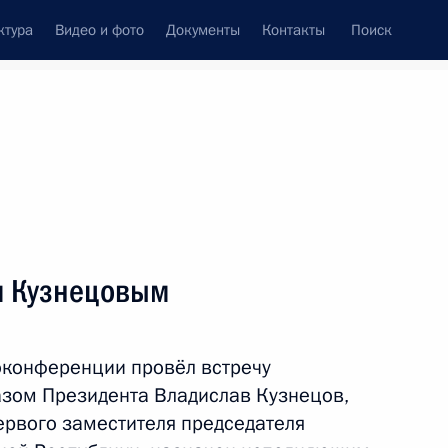
ктура
Видео и фото
Документы
Контакты
Поиск
венный Совет
Совет Безопасности
Комиссии и советы
леграммы
Сведения о Президенте
март, 2023
ть следующие материалы
м Кузнецовым
:
14
оконференции провёл встречу
зом Президента Владислав Кузнецов,
рвого заместителя председателя