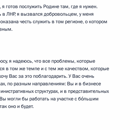
 готов послужить Родине там, где я нужен.
 в ЛНР, я вызвался добровольцем, у меня
ых наград по случаю
35
28м
оказана честь служить в том регионе, о котором
езным.
су, я надеюсь, что все проблемы, которые
ам с 8 Марта
1
4м
ся в том же темпе и с тем же качеством, которые
очу Вас за это поблагодарить. У Вас очень
ках, по разным направлениям: Вы и в бизнесе
министративных структурах, и в представительных
о Вы могли бы работать на участке с бóльшим
ак оно и будет.
ожской области Евгением