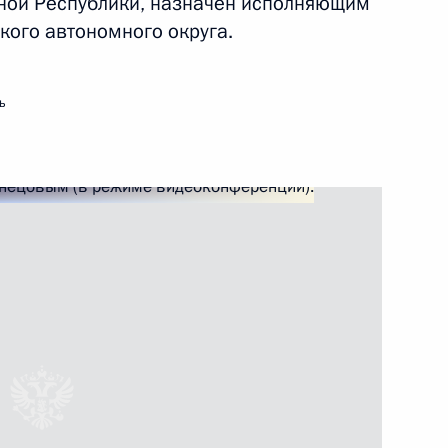
дной Республики, назначен исполняющим
кого автономного округа.
м
3
ь
аром Асадом
5
Генеральной прокуратуры
15
41м