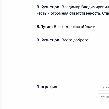
7 марта 2023 года, 20:00
В.Кузнецов:
Владимир Владимирович, 
честь и огромная ответственность. Спа
Встреча с председателем правлен
В.Путин:
Всего хорошего! Удачи!
Грефом
7 марта 2023 года, 13:20
Москва, Кремль
В.Кузнецов:
Всего доброго!
6 марта 2023 года, понедельник
Телефонный разговор с Президент
Мирзиёевым
6 марта 2023 года, 18:35
География
Луга
Чуко
Встреча с губернатором Курганск