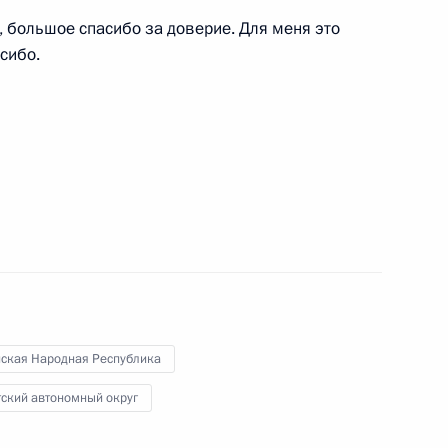
большое спасибо за доверие. Для меня это
сибо.
ия Сбербанка Германом
3
ом Узбекистана Шавкатом
нская Народная Республика
тский автономный округ
ой области Вадимом Шумковым
2