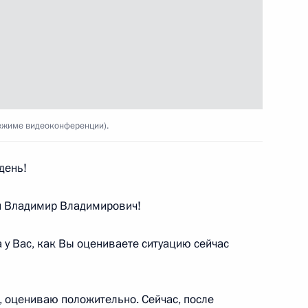
адимира Путина
адом
м Цыденовым
3
режиме видеоконференции).
день!
 Владимир Владимирович!
точных городов
:
4
 у Вас, как Вы оцениваете ситуацию сейчас
онного завода
16
36м
оцениваю положительно. Сейчас, после