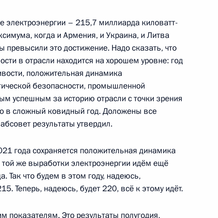
сть, Ново-Огарёво
е электроэнергии – 215,7 миллиарда киловатт-
симума, когда и Армения, и Украина, и Литва
ы превысили это достижение. Надо сказать, что
ости в отрасли находится на хорошем уровне: год
ечу с членами
чивости, положительная динамика
примет участие
гической безопасности, промышленной
ООН
ым успешным за историю отрасли с точки зрения
но в сложный ковидный год. Доложены все
абсовет результаты утвердил.
021 года сохраняется положительная динамика
я той же выработки электроэнергии идём ещё
 Так что будем в этом году, надеюсь,
ии Радием Хабировым
3
5. Теперь, надеюсь, будет 220, всё к этому идёт.
ортостан, Абзелиловский район
м показателям. Это результаты полугодия,