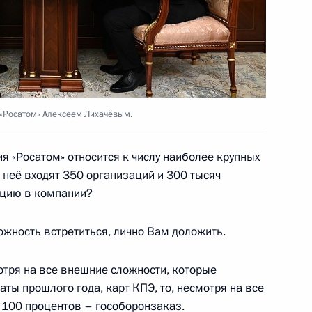
е ООН по морской
3
16м
 «Росатом» Алексеем Лихачёвым.
сть, Ново-Огарёво
я «Росатом» относится к числу наиболее крупных
 неё входят 350 организаций и 300 тысяч
 российскую группировку,
ацию в компании?
в в Греции
жность встретиться, лично Вам доложить.
тря на все внешние сложности, которые
аты прошлого года, карт КПЭ, то, несмотря на все
й команды России
3
17м
 100 процентов – гособоронзаказ.