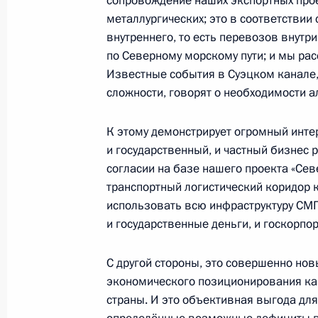
сопровождение наших экспортных прое
5 августа 2021 года, 18:05
металлургических; это в соответстви
внутреннего, то есть перевозов внутр
по Северному морскому пути; и мы ра
Совещание с членами Правительст
Известные события в Суэцком канале,
сложности, говорят о необходимости а
5 августа 2021 года, 16:30
Москва, Кремль
К этому демонстрирует огромный инте
и государственный, и частный бизнес 
4 августа 2021 года, среда
согласии на базе нашего проекта «Се
транспортный логистический коридор 
Встреча с руководителем госкорпо
использовать всю инфраструктуру СМП,
Лихачёвым
и государственные деньги, и госкорпо
4 августа 2021 года, 14:05
Москва, Кремль
С другой стороны, это совершенно но
экономического позиционирования как
страны. И это объективная выгода дл
3 августа 2021 года, вторник