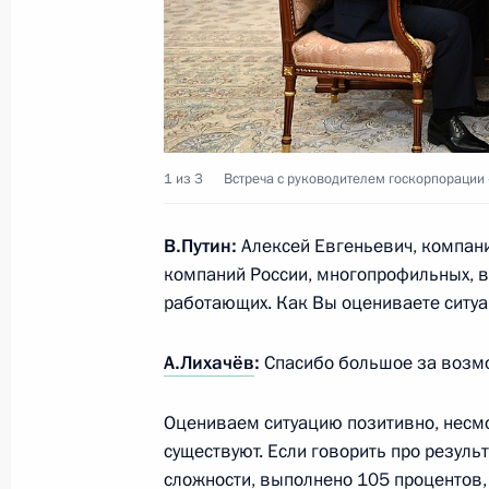
9 августа 2021 года, понедельник
Дебаты высокого уровня в Совбез
безопасности
1 из 3
Встреча с руководителем госкорпорации
9 августа 2021 года, 15:55
Московская обла
В.Путин:
Алексей Евгеньевич, компани
компаний России, многопрофильных, в
Владимир Путин поручил увеличить
работающих. Как Вы оцениваете ситу
задействованную в тушении пожаро
А.Лихачёв
:
Спасибо большое за возмо
9 августа 2021 года, 15:50
Оцениваем ситуацию позитивно, несмо
существуют. Если говорить про результ
Встреча с членами паралимпийско
сложности, выполнено 105 процентов,