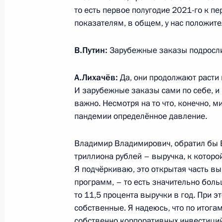
то есть первое полугодие 2021-го к п
показателям, в общем, у нас положит
Встреча с работниками и строител
6 августа 2021 года, 21:15
Республика Башк
В.Путин:
Зарубежные заказы подросл
А.Лихачёв:
Да, они продолжают расти г
Открытие завода «Цемикс»
И зарубежные заказы сами по себе, и
важно. Несмотря на то что, конечно, 
6 августа 2021 года, 20:15
Республика Башк
пандемии определённое давление.
Владимир Владимирович, обратил бы 
Встреча с губернатором Челябинск
триллиона рублей – выручка, к которо
Текслером
Я подчёркиваю, это открытая часть вы
6 августа 2021 года, 19:40
Магнитогорск
программ, – то есть значительно больш
то 11,5 процента выручки в год. При э
собственные. Я надеюсь, что по итог
собственно корпоративных инвестиций