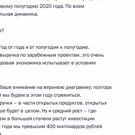
ервому полугодию 2020 года. По всем
ельная динамика.
ями завода «Цемикс»
4
39м
ортостан, Абзелиловский район
и?
од от года и от полугодия к полугодию.
10
14м
 выручка по зарубежным проектам, это очень
мировая экономика испытывает в условиях
ортостан, Абзелиловский район
Ваше внимание на верхнюю диаграмму: полтора
ой области Алексеем
3
й мы будем в этом году стремиться.
ручки – в части открытых продуктов, открытых
е будет в целом. Ну и средний рост – где-
том в большей степени растут инвестиции
ам года мы превысим 400 миллиардов рублей
.