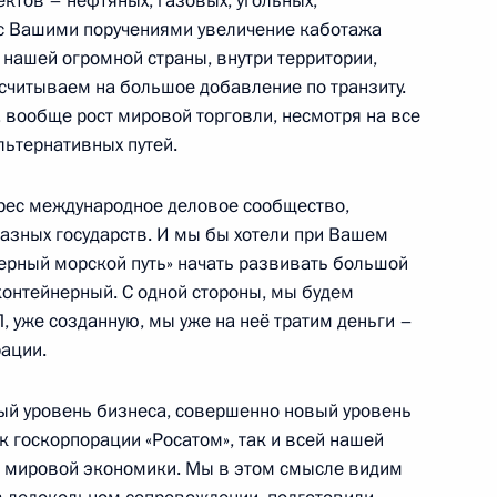
ктов – нефтяных, газовых, угольных,
и с Вашими поручениями увеличение каботажа
и нашей огромной страны, внутри территории,
ссчитываем на большое добавление по транзиту.
ва
 вообще рост мировой торговли, несмотря на все
3
47м
льтернативных путей.
рес международное деловое сообщество,
разных государств. И мы бы хотели при Вашем
верный морской путь» начать развивать большой
контейнерный. С одной стороны, мы будем
рации «Росатом» Алексеем
3
 уже созданную, мы уже на неё тратим деньги –
рации.
вый уровень бизнеса, совершенно новый уровень
 госкорпорации «Росатом», так и всей нашей
я мировой экономики. Мы в этом смысле видим