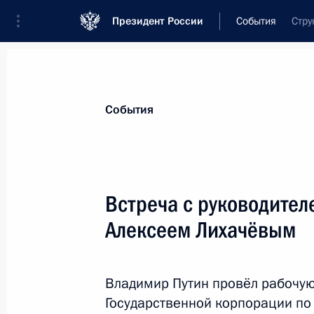
Президент России
События
Стру
Президент
Администрация
Государст
Новости
Стенограммы
Поездки
Те
События
Показа
Встреча с руководител
Алексеем Лихачёвым
11 августа 2021 года, среда
Президент поручил главе МЧС Евге
в Якутию
Владимир Путин провёл рабочую
Государственной корпорации по
11 августа 2021 года, 16:00