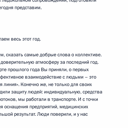
 ледокольном сопровождении, подготовили
ом Боливии Луисом Арсе
егодня представим.
аем весь этот год.
есии Рашидом Темрезовым
4
ем, сказать самые добрые слова о коллективе.
 доверительную атмосферу за последний год.
рте прошлого года Вы приняли, о первых
ффективное взаимодействие с людьми – это
 линия». Конечно же, не только для своих
нской области Олегом
3
адили защиту людей: индивидуальную, средства
токов, мы работали в транспорте. И с точки
ния оснащения предприятий, медицинских
сть, Ново-Огарёво
ьшой результат. Люди поверили, и у нас