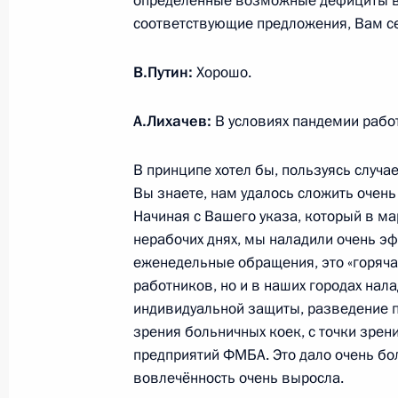
определённые возможные дефициты в
Телефонный разговор с Президент
соответствующие предложения, Вам с
3 августа 2021 года, 18:30
В.Путин:
Хорошо.
А.Лихачев:
В условиях пандемии работ
Встреча с главой Карачаево-Черк
3 августа 2021 года, 14:30
Москва, Кремль
В принципе хотел бы, пользуясь случа
Вы знаете, нам удалось сложить очень
Начиная с Вашего указа, который в ма
нерабочих днях, мы наладили очень э
2 августа 2021 года, понедельник
еженедельные обращения, это «горячая
Встреча с врио губернатора Пензе
работников, но и в наших городах нал
Мельниченко
индивидуальной защиты, разведение по
зрения больничных коек, с точки зре
2 августа 2021 года, 13:45
Московская обла
предприятий ФМБА. Это дало очень бол
вовлечённость очень выросла.