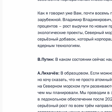
Встреча с полпредом Президента 
6 августа 2021 года, 19:10
Магнитогорск
Как я говорил уже Вам, почти восемь 
зарубежной. Владимир Владимирович, 
процентов – рост выручки по новым пр
Совещание о ситуации с паводками
экологические проекты, Северный морск
серьёзный добавок, который корпора
6 августа 2021 года, 18:50
Магнитогорск
ядерным технологиям.
В.Путин:
В каком состоянии сейчас н
Президент прибыл в Магнитогорск
А.Лихачёв:
В образцовом. Если можно,
6 августа 2021 года, 16:00
Магнитогорск
но хочу сказать, что не просто атомн
на Северном морском пути развивают
чем мы планировали. Мы проводим в 
5 августа 2021 года, четверг
в ледокольном обеспечении после 2024
серьёзный рост по всем трём направл
Телефонный разговор с Президент