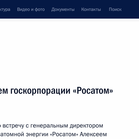
ктура
Видео и фото
Документы
Контакты
Поиск
венный Совет
Совет Безопасности
Комиссии и советы
леграммы
Сведения о Президенте
август, 2021
ть следующие материалы
ем госкорпорации «Росатом»
нию Зиничеву вылететь
 встречу с генеральным директором
 атомной энергии «Росатом» Алексеем