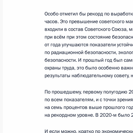
9 августа 2021 года, 14:10
Московская обла
Особо отметил бы рекорд по выработк
часов. Это превышение советского мак
входили в состав Советского Союза, м
8 августа 2021 года, воскресенье
при всём при этом состояние безопасн
9 августа Президент проведёт встр
от года улучшаются показатели устой
паралимпийской сборной России и 
по радиационной безопасности, эколо
в конференции в рамках Совбеза 
безопасности. И прошлый год был сам
охраны труда, это было особенно важ
8 августа 2021 года, 15:00
результаты наблюдательному совету, н
По прошедшему, первому полугодию 2
6 августа 2021 года, пятница
по всем показателям, и с точки зрени
на семь процентов выше прошлого года.
Рабочая встреча с главой Башкир
на рекордном уровне. В 2020-м было 21
6 августа 2021 года, 22:00
Республика Башк
И если можно, кратко по экономически