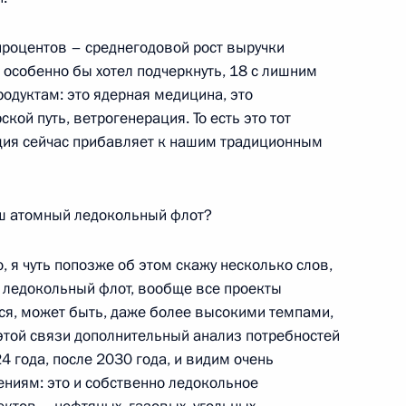
в УрФО Владимиром Якушевым
2
процентов – среднегодовой рост выручки
особенно бы хотел подчеркнуть, 18 с лишним
одуктам: это ядерная медицина, это
 и пожарами в регионах
ой путь, ветрогенерация. То есть это тот
:
18
ция сейчас прибавляет к нашим традиционным
аш атомный ледокольный флот?
1
 я чуть попозже об этом скажу несколько слов,
ый ледокольный флот, вообще все проекты
ся, может быть, даже более высокими темпами,
этой связи дополнительный анализ потребностей
 года, после 2030 года, и видим очень
ениям: это и собственно ледокольное
ом Эквадора Гильермо Лассо