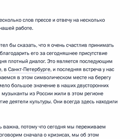
несколько слов прессе и отвечу на несколько
нашей работе.
 Совета Безопасности
7
3м
тел бы сказать, что я очень счастлив принимать
облагодарить его за сегодняшнее присутствие
дня плотный диалог. Это является последующим
е
, в
Санкт-Петербурге
, и последняя встреча у нас
ажа воздушного судна
ечаемся в этом символическом месте на берегу
мело большое значение в наших двусторонних
, музыканты из России жили в этом регионе
угие деятели культуры. Они всегда здесь находили
ьного комплекса «Волей
8
ь важна, потому что сегодня мы переживаем
поговорим сначала о кризисах, мы об этом