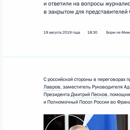
и ответили на вопросы журнали
Владимир Путин прибыл в Финлян
в закрытом для представителей
21 августа 2019 года, 16:30
Хельсинки
19 августа 2019 года
18:30
Борм-ле-Мим
22 августа Владимир Путин провед
Мозамбика Филипе Ньюси
21 августа 2019 года, 15:00
С российской стороны в переговорах 
Лавров
, заместитель Руководителя А
20 августа 2019 года, вторник
Президента
Дмитрий Песков
, помощн
и Полномочный Посол России во Фран
Совещание по вопросам модерниза
здравоохранения
20 августа 2019 года, 17:00
Москва, Кремль