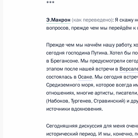
***
16 августа 2019 года, 16:30
Э.Макрон
(как переведено)
: Я скажу 
вопросов, прежде чем мы перейдём к 
Совещание с постоянными членами
16 августа 2019 года, 16:00
Анапа
Прежде чем мы начнём нашу работу, хо
сегодня господина Путина. Хотел бы п
в Брегансоне. Мы предусмотрели сего
этапом после нашей встречи в
Версал
Подписан Указ о награждении экип
состоялась в
Осаке
. Мы сегодня встр
«Уральских авиалиний»
Средиземного моря, которое всегда и
16 августа 2019 года, 16:00
отношениях, многие артисты, писатели
(Набоков, Тургенев, Стравинский) и др
источники вдохновения.
Посещение спортивно-оздоровител
Сегодняшняя дискуссия для меня очен
Град»
исторический период. И мы, конечно, 
16 августа 2019 года, 15:10
Анапа