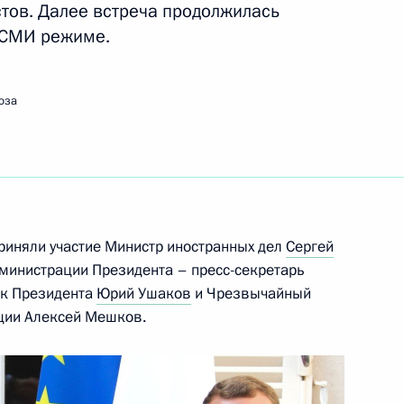
стов. Далее встреча продолжилась
дию
2
 СМИ режиме.
оза
ёт переговоры с Президентом
приняли участие Министр иностранных дел
Сергей
дминистрации Президента – пресс-секретарь
ик Президента
Юрий Ушаков
и Чрезвычайный
ции Алексей Мешков.
ции первичного звена
6
51м