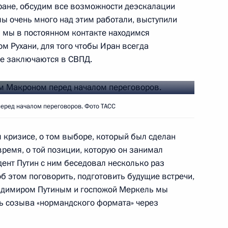
ране, обсудим все возможности деэскалации
мы очень много над этим работали, выступили
 мы в постоянном контакте находимся
м Рухани, для того чтобы Иран всегда
ые заключаются в СВПД.
а Курганской области
4
асть, Ново-Огарёво
ред началом переговоров. Фото ТАСС
 кризисе, о том выборе, который был сделан
сударства Катар Тамимом Бен
ремя, о той позиции, которую он занимал
дент Путин с ним беседовал несколько раз
об этом поговорить, подготовить будущие встречи,
ладимиром Путиным и госпожой Меркель мы
ь созыва «нормандского формата» через
 Днём независимости