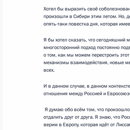
Встреча с Валерием Абрамовым и
Хотел бы выразить своё соболезнован
13 августа 2019 года, 20:00
Республика Кр
произошли в Сибири этим летом. Но, д
опять-таки повестка дня, которая имее
Я бы хотел сказать, что сегодняшний 
12 августа 2019 года, понедельник
многосторонний подход постоянно под
Утверждён новый состав Совета по 
о том, как мы можем перестроить это
механизмы взаимодействия, новые ме
12 августа 2019 года, 15:00
всех.
И в данном случае, в данном контекст
Показа
отношения между Россией и Евросоюз
Я думаю обо всём том, что произошло 
отдалить друг от друга. Я знаю, что Р
верим в Европу, которая идёт от Лисс