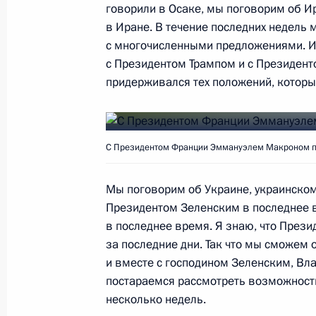
говорили в Осаке, мы поговорим об И
в Иране. В течение последних недель 
с многочисленными предложениями. И
15 августа 2019 года, четверг
с Президентом Трампом и с Президенто
придерживался тех положений, котор
Рабочая встреча с врио губернатор
Вадимом Шумковым
15 августа 2019 года, 13:30
Московская обл
C Президентом Франции Эммануэлем Макроном пе
Мы поговорим об Украине, украинском
Телефонный разговор с Эмиром Го
Президентом Зеленским в последнее в
Хамадом Аль Тани
в последнее время. Я знаю, что Прези
за последние дни. Так что мы сможем 
15 августа 2019 года, 13:20
и вместе с господином Зеленским, В
постараемся рассмотреть возможност
несколько недель.
Поздравление руководству Индии с