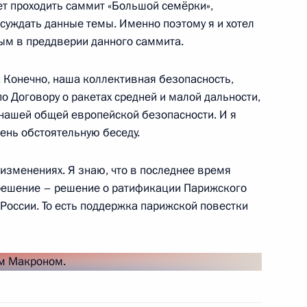
ет проходить саммит «Большой семёрки»,
суждать данные темы. Именно поэтому я и хотел
ным в преддверии данного саммита.
. Конечно, наша коллективная безопасность,
 Договору о ракетах средней и малой дальности,
иваля оперы и балета
6
 нашей общей европейской безопасности. И я
ень обстоятельную беседу.
изменениях. Я знаю, что в последнее время
 решение – решение о ратификации Парижского
 России. То есть поддержка парижской повестки
учащимися Академии
7
9м