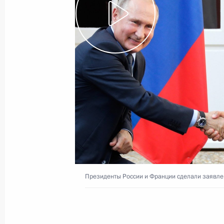
19 августа 2019 года, понедельник
Президенты России и Франции сдел
и ответили на вопросы журналисто
19 августа 2019 года, 18:30
Борм-ле-Мимоз
Владимир Путин прибыл во Франц
19 августа 2019 года, 17:00
Марсель
Президенты России и Франции сделали заявлен
16 августа 2019 года, пятница
19 августа Владимир Путин посети