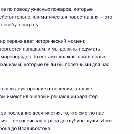
 Виктором Переваловым
3
ие по поводу ужасных пожаров, которые
ым
ействительно, климатическая повестка дня – это
т особую остроту.
мир переживает исторический момент,
вергается нападкам, и мы должны подумать
русскому языку
т миропорядок. То есть мы должны найти новые
ханизмы, которые были бы полезными для нас
е наши двусторонние отношения, а также
ть предыдущие материалы
ом имеют ключевой и решающий характер.
за последние десятилетия, то, что смогло нас
оссия – европейская страна до глубины души. И мы
абона до Владивостока.