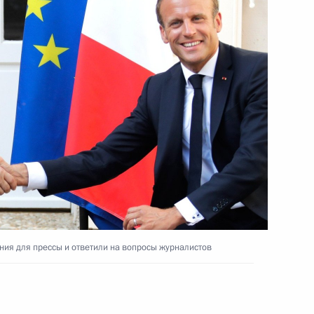
али заявления для прессы
21
46м
в
а
ию
3
ия для прессы и ответили на вопросы журналистов
т Францию с рабочим визитом