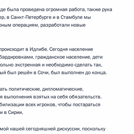
где была проведена огромная работа, также рука
ер, в Санкт-Петербурге и в Стамбуле мы
рным операциям, разработали новые
тиным
3
происходит в Идлибе. Сегодня население
бардировками, гражданское население, дети
вольно экстренная и необходимо сделать так,
ый был решён в Сочи, был выполнен до конца.
т Финляндию с рабочим
ать политические, дипломатические,
 выполнения взятых на себя обязательств.
билизации всех игроков, чтобы постараться
и в Сирии.
темой нашей сегодняшней дискуссии, поскольку
на с Днём независимости