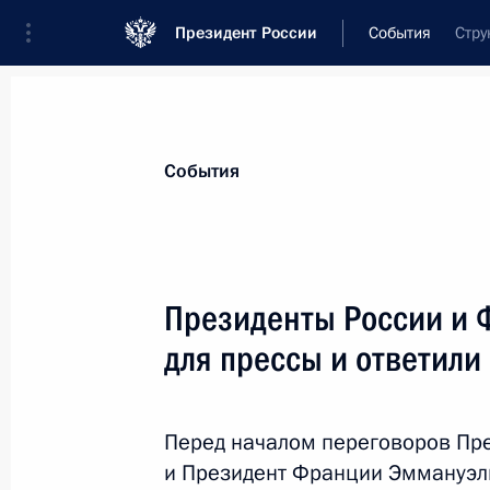
Президент России
События
Стру
Президент
Администрация
Государст
Новости
Стенограммы
Поездки
Те
События
Показа
Президенты России и 
для прессы и ответили
Совместная пресс-конференция с 
Ниинистё
21 августа 2019 года, 18:30
Хельсинки
Перед началом переговоров Пр
и Президент Франции Эммануэль