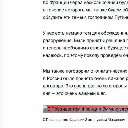
во Франции через несколько дней буд
14 августа 2019 года, 10:00
в течение которого мы также будем об
обсудить эти темы с господином Пути
13 августа 2019 года, вторник
У нас есть немало тем для обсуждения
разоружение. Были приняты решения по
Открытие III Международного фест
и теперь необходимо строить будущее
«Херсонес»
надеюсь, по этому поводу проведём оч
13 августа 2019 года, 22:00
Севастополь
Мы также поговорим о климатических 
в России было принято очень важное
договора. Это очень важно со стороны
Президент встретился с будущими 
дня – это очень важный шаг.
хореографии Севастополя
13 августа 2019 года, 21:40
Севастополь
С Президентом Франции Эммануэлем Макроном.