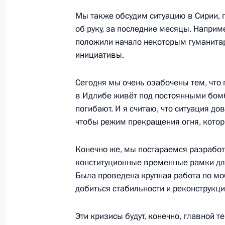
15 августа 2019 года, 10:00
Мы также обсудим ситуацию в Сирии, 
об руку, за последние месяцы. Наприм
положили начало некоторым гуманита
инициативы.
14 августа 2019 года, среда
Встреча с главой ВТБ Андреем Кос
Сегодня мы очень озабочены тем, что 
в Идлибе живёт под постоянными бом
14 августа 2019 года, 14:20
Москва, Кремль
погибают. И я считаю, что ситуация до
чтобы режим прекращения огня, котор
21 августа Владимир Путин посети
Конечно же, мы постараемся разработ
визитом
конституционные временные рамки для
14 августа 2019 года, 13:00
Была проведена крупная работа по мо
добиться стабильности и реконструкци
Эти кризисы будут, конечно, главной 
Поздравление руководству Пакиста