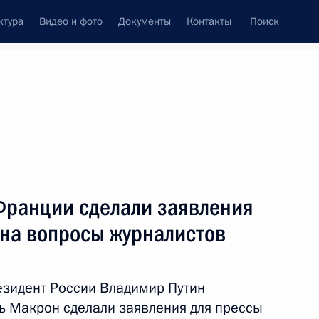
ктура
Видео и фото
Документы
Контакты
Поиск
венный Совет
Совет Безопасности
Комиссии и советы
леграммы
Сведения о Президенте
август, 2019
ть следующие материалы
Франции сделали заявления
 на вопросы журналистов
Президентом Финляндии Саули
9
23м
езидент России Владимир Путин
 Макрон сделали заявления для прессы