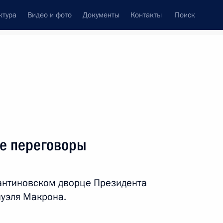
ктура
Видео и фото
Документы
Контакты
Поиск
венный Совет
Совет Безопасности
Комиссии и советы
леграммы
Сведения о Президенте
май, 2018
ть следующие материалы
е переговоры
олномочий губернатора
антиновском дворце Президента
уэля Макрона.