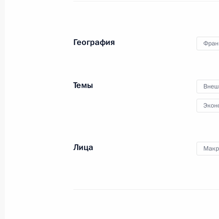
24 мая 2018 года, 22:20
Санкт-Петербург
География
Фран
Российско-французские переговор
24 мая 2018 года, 21:30
Санкт-Петербург
Темы
Внеш
Экон
Встреча с главой МВФ Кристин Лаг
24 мая 2018 года, 16:15
Санкт-Петербург
Лица
Макр
Дмитрий Рогозин назначен генер
госкорпорации «Роскосмос»
24 мая 2018 года, 16:10