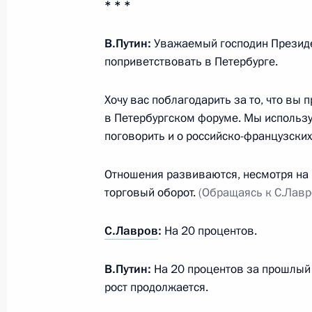
* * *
Российско-японские переговоры
В.Путин:
Уважаемый господин Президе
26 мая 2018 года, 19:45
Москва, Кремль
поприветствовать в Петербурге.
Хочу вас поблагодарить за то, что вы
Сеанс связи с экипажем МКС
в Петербургском форуме. Мы использ
поговорить и о российско-французских
26 мая 2018 года, 18:10
Москва, Кремль
Отношения развиваются, несмотря на в
торговый оборот.
(Обращаясь к С.Лавро
Совещание с новым составом Прав
26 мая 2018 года, 16:15
Москва, Кремль
С.Лавров
:
На 20 процентов.
В.Путин:
На 20 процентов за прошлый 
25 мая 2018 года, пятница
рост продолжается.