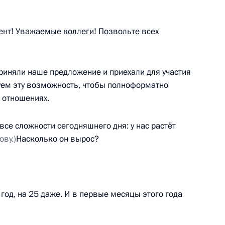
16
нт! Уважаемые коллеги! Позвольте всех
 приняли наше предложение и приехали для участия
5
6м
уем эту возможность, чтобы полноформатно
 отношениях.
се сложности сегодняшнего дня: у нас растёт
ву.)
Насколько он вырос?
ительства
9
4м
год, на 25 даже. И в первые месяцы этого года