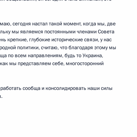
 Сербской Боснии
2
маю, сегодня настал такой момент, когда мы, две
м
скольку мы являемся постоянными членами Совета
нь крепкие, глубокие исторические связи, у нас
одной политики, считаю, что благодаря этому мы
ща по всем направлениям, будь то Украина,
, как мы представляем себе, многосторонний
ого международного
:
14
 работать сообща и консолидировать наши силы
.
16
53м