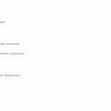
ция
ы
25
няя политика
омика и финансы
ард
4
он Эммануэль
альным директором