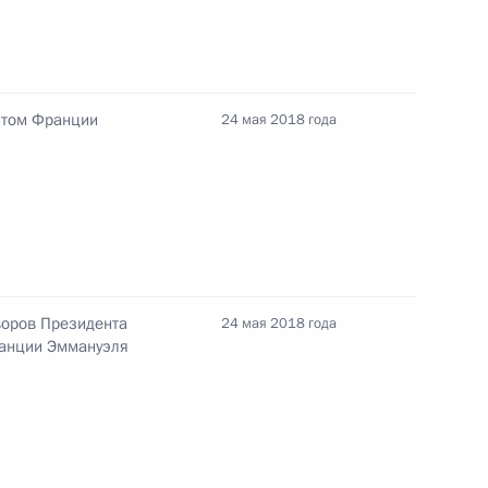
вета РФПИ и представителями
9
2м
нтом Франции
24 мая 2018 года
м международного
3
2м
воров Президента
24 мая 2018 года
ранции Эммануэля
Президентом Франции
:
1