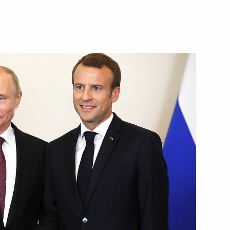
3
а
1
2м
ограмма «Прямая линия