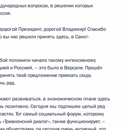
10
дународных вопросах, в решении которых
ссия.
дорогой Президент, дорогой Владимир! Спасибо
то вы нас решили принять здесь, в Санкт-
анных компаний
7
7м
обой положили начало такому интенсивному
ией и Россией, – это было в Версале. Прошёл
принять твоё предложение приехать сюда,
:
6
нь рад.
жают развиваться, в экономическом плане здесь
ень позитивно. Сегодня мы подпишем целый ряд
ародных информагентств
8
18м
ластях. Тот самый социальный форум, которому
ь «Трианонский диалог», также функционирует, –
и обществами, он сегодня очень активный, это