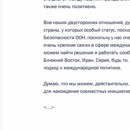
также очень позитивно.
Встреча с Президентом Республики
Вне наших двусторонних отношений, ду
и Герцеговины Милорадом Додико
страны, у которых особый статус, по
25 мая 2018 года, 18:40
Санкт-Петербург
Безопасности ООН, поскольку у нас оче
очень крепкие связи в сфере междунар
можем найти решения и работать сооб
Ближний Восток, Иран, Сирия, будь то
Пленарное заседание Петербургск
подход к международной политике.
экономического форума
25 мая 2018 года, 18:00
Санкт-Петербург
Думаю, что мы можем, действительно,
для нахождения совместных инициатив
Бизнес-диалог Россия – Франция
<…>
25 мая 2018 года, 14:30
Санкт-Петербург