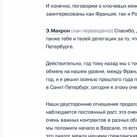
Гала-приём «Звёзды белых ночей»
И конечно, поговорим о ключевых меж
25 мая 2018 года, 23:50
Санкт-Петербург
заинтересованы как Франция, так и Ро
Э.Макрон
(как переведено)
:
Спасибо, 
также тебе и твоей делегации за то, ч
Встреча с руководителями иностр
Петербурге.
25 мая 2018 года, 22:00
Санкт-Петербург
Действительно, год тому назад мы с т
обмену на нашем уровне, между Франц
Бизнес-диалог Россия – Япония
год, и я решил осенью прошлого года 
в Санкт-Петербург, сегодня я этому оче
25 мая 2018 года, 21:10
Санкт-Петербург
Наши двусторонние отношения продол
наблюдается постоянный рост, это оч
Встреча с руководителями междун
очень важных контрактов в разных об
мы положили начало в Версале, то ест
25 мая 2018 года, 19:30
Санкт-Петербург
это диалог между нашими гражданским