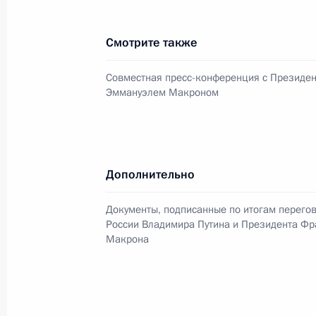
24 мая 2018 года, четверг
Смотрите также
Встреча с членами экспертного со
Совместная пресс-конференция с Президе
международного инвестсообщества
Эммануэлем Макроном
24 мая 2018 года, 23:45
Санкт-Петербург
Вручение госнаград представителя
Дополнительно
инвестсообщества
Документы, подписанные по итогам перего
24 мая 2018 года, 23:25
Санкт-Петербург
России Владимира Путина и Президента Ф
Макрона
Совместная пресс-конференция с 
Эммануэлем Макроном