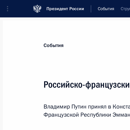
Президент России
События
Стру
Президент
Администрация
Государст
Новости
Стенограммы
Поездки
Те
События
Показа
Российско-французски
Указ «О досрочном прекращении п
Магаданской области»
Владимир Путин принял в Конст
28 мая 2018 года, 13:10
Французской Республики Эмман