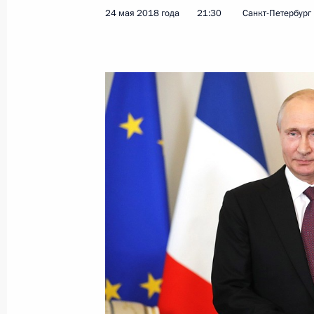
24 мая 2018 года
21:30
Санкт-Петербург
Встреча с Сергеем Носовым
28 мая 2018 года, 13:05
Москва, Кремль
Поздравление с Днём пограничник
28 мая 2018 года, 09:00
Москва
27 мая 2018 года, воскресенье
7 июня в 12.00 в эфир выйдет пр
с Владимиром Путиным»
27 мая 2018 года, 08:00