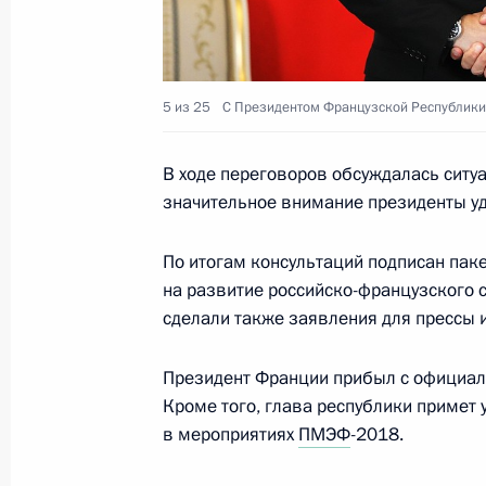
26 мая 2018 года, суббота
Приём по случаю открытия перекрё
5 из 25
С Президентом Французской Республик
26 мая 2018 года, 23:50
Москва
В ходе переговоров обсуждалась ситуа
значительное внимание президенты уд
Открытие перекрёстных годов Росс
26 мая 2018 года, 21:00
Москва
По итогам консультаций подписан пак
на развитие российско-французского 
сделали также заявления для прессы 
Заявления для прессы по итогам р
Президент Франции прибыл с официаль
переговоров
Кроме того, глава республики примет у
26 мая 2018 года, 20:10
Москва, Кремль
в мероприятиях
ПМЭФ
-2018.