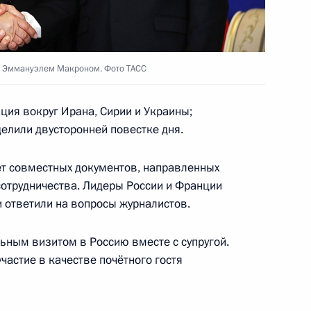
стных годов России и Японии
5
и Эммануэлем Макроном. Фото ТАСС
ция вокруг Ирана, Сирии и Украины;
елили двусторонней повестке дня.
ии и Японии
5
3м
ет совместных документов, направленных
сотрудничества. Лидеры России и Франции
и ответили на вопросы журналистов.
оссийско-японских
3
12м
ным визитом в Россию вместе с супругой.
частие в качестве почётного гостя