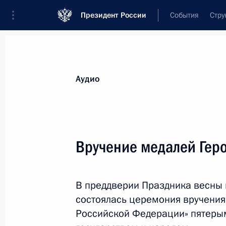
Президент России
События
Стру
Видеозаписи
Фотографии
Аудиозапи
Все материалы
Выступления
Совещан
Аудио
Показа
Вручение медалей Геро
Вручение Государственных
В преддверии Праздника весны 
премий Российской
состоялась церемония вручения 
Федерации
Российской Федерации» пятерым