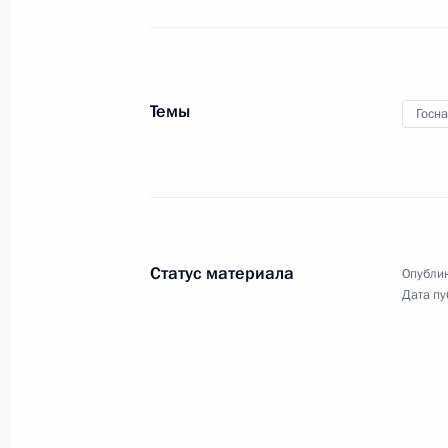
30 мая 2019 года
Аудио, 21 мин.
Темы
Госн
В преддверии Международного дн
защиты детей Владимир Путин
вручил ордена «Родительская
слава» родителям многодетных
семей. Церемония состоялась
в Александровском зале Большого
Кремлёвского дворца.
Статус материала
Опублик
Дата пу
Гала-матч Ночной хоккейной
лиги