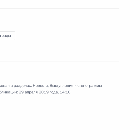
Федерации
23 мая 2019 года
Аудио, 55 мин.
аграды
я
В Екатерининском зале Кремля
Президент вручил ордена, медали
и нагрудные знаки к почётным
званиям выдающимся гражданам
России, а также ряду иностранных
граждан.
ован в разделах:
Новости
,
Выступления и стенограммы
бликации:
29 апреля 2019 года, 14:10
Торжественный приём
по случаю Дня Победы