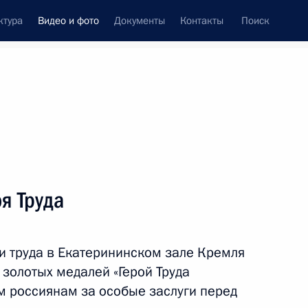
ктура
Видео и фото
Документы
Контакты
Поиск
си
ия, встречи
Встречи со СМИ
июнь, 2019
ть следующие материалы
я Труда
Посещение Еврейского музея
и труда в Екатерининском зале Кремля
и Центра толерантности
золотых медалей «Герой Труда
 россиянам за особые заслуги перед