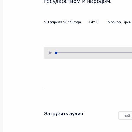
государством и народом.
12 июня 2019 года
Аудио, 1 ч.
В День России в Георгиевском
29 апреля 2019 года
14:10
Москва, Крем
зале Большого Кремлёвского
дворца Владимир Путин
по традиции вручил
Государственные премии
Российской Федерации
за выдающиеся достижения
в области науки и технологий,
литературы и искусства
и гуманитарной деятельности
за 2018 год.
Загрузить аудио
mp3,
Вручение орденов
«Родительская слава»