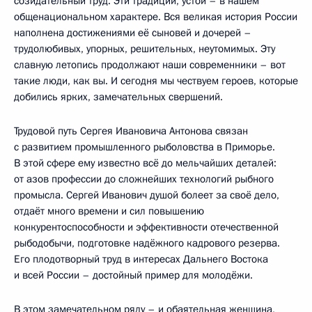
созидательный труд. Эти традиции, устои – в нашем
общенациональном характере. Вся великая история России
наполнена достижениями её сыновей и дочерей –
трудолюбивых, упорных, решительных, неутомимых. Эту
славную летопись продолжают наши современники – вот
такие люди, как вы. И сегодня мы чествуем героев, которые
добились ярких, замечательных свершений.
Трудовой путь Сергея Ивановича Антонова связан
с развитием промышленного рыболовства в Приморье.
В этой сфере ему известно всё до мельчайших деталей:
от азов профессии до сложнейших технологий рыбного
промысла. Сергей Иванович душой болеет за своё дело,
отдаёт много времени и сил повышению
конкурентоспособности и эффективности отечественной
рыбодобычи, подготовке надёжного кадрового резерва.
Его плодотворный труд в интересах Дальнего Востока
и всей России – достойный пример для молодёжи.
В этом замечательном ряду – и обаятельная женщина,