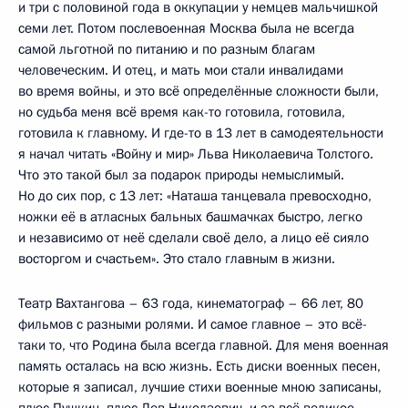
и три с половиной года в оккупации у немцев мальчишкой
семи лет. Потом послевоенная Москва была не всегда
самой льготной по питанию и по разным благам
человеческим. И отец, и мать мои стали инвалидами
во время войны, и это всё определённые сложности были,
но судьба меня всё время как-то готовила, готовила,
готовила к главному. И где-то в 13 лет в самодеятельности
я начал читать «Войну и мир» Льва Николаевича Толстого.
Что это такой был за подарок природы немыслимый.
Но до сих пор, с 13 лет: «Наташа танцевала превосходно,
ножки её в атласных бальных башмачках быстро, легко
и независимо от неё сделали своё дело, а лицо её сияло
восторгом и счастьем». Это стало главным в жизни.
Театр Вахтангова – 63 года, кинематограф – 66 лет, 80
фильмов с разными ролями. И самое главное – это всё-
таки то, что Родина была всегда главной. Для меня военная
память осталась на всю жизнь. Есть диски военных песен,
которые я записал, лучшие стихи военные мною записаны,
плюс Пушкин, плюс Лев Николаевич, и за всё великое