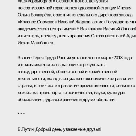
«Южморрыбфлот» Сергей Антонов, дежурная
по сортировочной горке железнодорожной станции Инская
Ольга Бочкарёва, советник генерального директора завода
«Красное Сормово» Николай Жарков, артист Государственн
академического театра имени Е.Вахтангова Василий Ланово
и писатель, председатель правления Союза писателей Ады
Исхак Машбашев.
Звание Героя Труда России
установлено
в марте 2013 года
и присваивается за выдающиеся результаты
в государственной, общественной и хозяйственной
деятельности, вклад в социально-экономическое развитие
страны, в том числе в развитие промышленности, сельского
хозяйства, транспорта, строительства, науки, культуры,
образования, здравоохранения и других областей.
* * *
В.Путин:
Добрый день, уважаемые друзья!