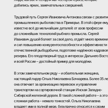
добились ярких, замечательных свершений.
Трудовой путь Сергея Ивановича Антонова связан с развит
промышленного рыболовства в Приморье. В этой сфере ем
известно всё до мельчайших деталей: от азов профессии
до сложнейших технологий рыбного промысла. Сергей
Иванович душой болеет за своё дело, отдаёт много времени
и сил повышению конкурентоспособности и эффективности
отечественной рыбодобычи, подготовке надёжного кадровог
резерва. Его плодотворный труд в интересах Дальнего Вост
и всей России – достойный пример для молодёжи.
В этом замечательном ряду – и обаятельная женщина,
настоящий лидер Ольга Николаевна Бочкарева. Более 35 ле
она отвечает за организацию перевозок и управление
транспортом на сортировочной станции Инская Западно-
Сибирской железной дороги. В такой сложной работе – а это
сложная работа – немало тонкостей. Ольга Николаевна
владеет ими в полной мере, безупречно относится к своим