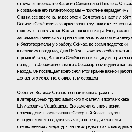
отличают творчество Василия Семёновича Ланового. Он са
и созданные его талантом образы – поистине неразделимы.
Они на все времена, на все эпохи. Вся страна знает и любит
Василия Семёновича за яркие роли в лучших отечественны
фильмах, в спектаклях Вахтанговского театра. Его уважают
за гражданственность и принципиальность, за общественну
и благотворительную работу. Сейчас, во время подготовки
к великому празднику, Дню Победы, хочется особо отметить
огромный вклад Василия Семёновича в защиту историческо
правды, в сбережение памяти о бессмертном подвиге нашег
народа. Он посвящает всего себя этой крайне важной работе
делает это искренне, с открытым сердцем.
События Великой Отечественной войны отражены
в литературных трудах адыгского писателя и поэта Исхака
Шумафовича Машбашева. Его замечательная лирика,
произведения, воспевающие Северный Кавказ, звучат
и на русском, и на других языках, а переводы классики
отечественной литературы на такой редкий язык, как адыгск