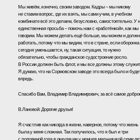
Мы живём, конечно, своим заводом. Кадры – мы никому
не ставим вопрос, где их взять, мы сами учим, в учебном
комбинате всё это делаем, безусловно, самостоятельно. У 
единственная просьба – помочь нам с «работёнкой», как мы
говорим. Мы можем делать ещё больше, мы можем и долж
работать, потому что мы видим, что в стране, если оборонка
сегодня уменьшается, ну, такая ситуация, то нужно
обязательно, чтобы гражданское судостроение росло.
В России должен быть флот, и мы все должны этому служит
Я думаю, что на Сормовском заводе это всегда было и буде
впредь.
Спасибо Вам, Владимир Владимирович, за всё самое добро
В.Лановой:
Дорогие друзья!
Я счастлив как никогда в жизни, наверное, потому что жизнь
была у меня сложная. Так получилось, что я был и три
с половиной года в оккупации у немцев мальчишкой семи лет