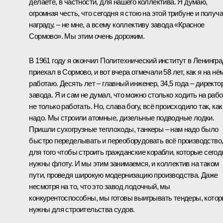
делаете, в частности, для нашего коллектива. Я думаю,
огромная честь, что сегодня я стою на этой трибуне и получ
награду, – не мне, а всему коллективу завода «Красное
Сормово». Мы этим очень дорожим.
В 1961 году я окончил Политехнический институт в Ленингра
приехал в Сормово, и вот вчера отмечали 58 лет, как я на нё
работаю. Десять лет – главный инженер, 34,5 года – директо
завода. Я и сам не думал, что можно столько ходить на рабо
не только работать. Но, слава богу, всё происходило так, как
надо. Мы строили атомные, дизельные подводные лодки.
Пришли сухогрузные теплоходы, танкеры – нам надо было
быстро переделывать и переоборудовать всё производство
для того чтобы строить гражданские корабли, которые сегод
нужны флоту. И мы этим занимаемся, и коллектив на таком
пути, проведя широкую модернизацию производства. Даже
несмотря на то, что это завод лодочный, мы
конкурентоспособны, мы готовы выигрывать тендеры, кото
нужны для строительства судов.