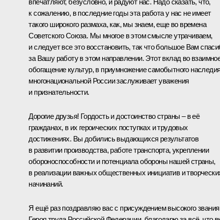
впечатляют, безусловно, и радуют нас. Надо сказать, что,
к сожалению, в последние годы эта работа у нас не имеет
такого широкого размаха, как, мы знаем, еще во времена
Советского Союза. Мы многое в этом смысле утрачиваем,
и следует все это восстановить, так что большое Вам спаси
за Вашу работу в этом направлении. Этот вклад во взаимно
обогащение культур, в приумножение самобытного наследи
многонациональной России заслуживает уважения
и признательности.
Дорогие друзья! Гордость и достоинство страны – в её
гражданах, в их героических поступках и трудовых
достижениях. Вы добились выдающихся результатов
в развитии производства, работе транспорта, укреплении
обороноспособности и потенциала обороны нашей страны,
в реализации важных общественных инициатив и творчески
начинаний.
Я ещё раз поздравляю вас с присуждением высокого звания
Героя труда Российской Федерации, благодарю за всё, что в