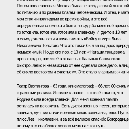
Потом послевоенная Москва была не всегда самой льготной
по питанию и по разным благам человеческим. И отец, и мат
мои стали инвалидами во время войны, и это всё
определённые сложности были, но судьба меня всё время к
то готовила, готовила, готовила к главному. И где-то в 13 лет
в самодеятельности я начал читать «Войну и мир» Льва
Николаевича Толстого. Что это такой был за подарок приро
немыслимый. Но до сих пор, с 13 лет: «Наташа танцевала
превосходно, ножки её в атласных бальных башмачках
быстро, легко и независимо от неё сделали своё дело, а лиц
её сияло восторгом и счастьем». Это стало главным в жизни
Театр Вахтангова – 63 года, кинематограф – 66 лет, 80 филь
с разными ролями. И самое главное – это всё-таки то, что
Родина была всегда главной. Для меня военная память
осталась на всю жизнь. Есть диски военных песен, которые 
записал, лучшие стихи военные мною записаны, плюс Пушк
плюс Лев Николаевич, и за всё великое спасибо Богородице
потому что она благословила меня на этот путь.