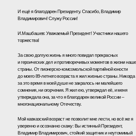
И ещё я благодарен Президенту. Спасибо, Владимир
Владимирович! Служу России!
И.Машбашев:
Уважаемый Президент! Участники нашего
торжества!
За свою долгую жизнь я много повидал прекрасных
и героических дел и противоречивых моментов в жизни наш
страны. От пионерско-комсомольской партийной юности
до моего 89-летнего возраста я жил жизнью страны. Никогда
за это время в моей душе не закралось ни малейшего
сомнения, ни огорчения. Я жил ею, утверждал её, и меня
утверждала она, за что я благодарен великой России –
многонациональному Отечеству.
Мой кавказский возраст не позволит мне лести, но всё же я
уверенно и осознанно скажу: Вы истинный Президент,
Владимир Владимирович, стойкий защитник и неутомимый