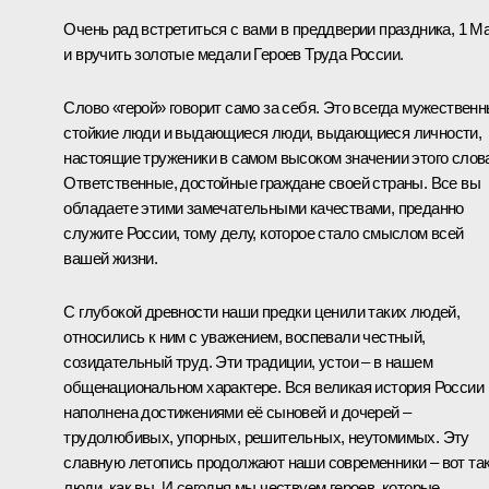
Очень рад встретиться с вами в преддверии праздника, 1 Ма
и вручить золотые медали Героев Труда России.
Слово «герой» говорит само за себя. Это всегда мужественн
стойкие люди и выдающиеся люди, выдающиеся личности,
настоящие труженики в самом высоком значении этого слов
Ответственные, достойные граждане своей страны. Все вы
обладаете этими замечательными качествами, преданно
служите России, тому делу, которое стало смыслом всей
вашей жизни.
С глубокой древности наши предки ценили таких людей,
относились к ним с уважением, воспевали честный,
созидательный труд. Эти традиции, устои – в нашем
общенациональном характере. Вся великая история России
наполнена достижениями её сыновей и дочерей –
трудолюбивых, упорных, решительных, неутомимых. Эту
славную летопись продолжают наши современники – вот та
люди, как вы. И сегодня мы чествуем героев, которые