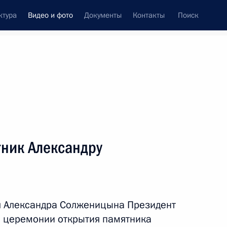
ктура
Видео и фото
Документы
Контакты
Поиск
си
ия, встречи
Встречи со СМИ
февраль, 2019
ть следующие материалы
тник Александру
Встреча с командующими
войсками военных округов
ия Александра Солженицына Президент
и Северным флотом
й церемонии открытия памятника