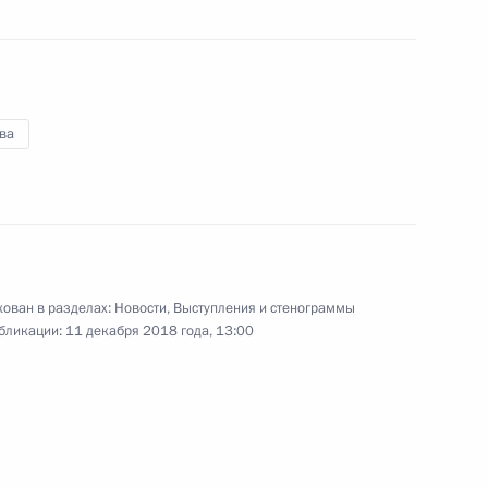
Владимир Путин присутствовал
в Кремле на торжественном
приёме в честь празднования
25‑летия принятия Конституции
Российской Федерации.
ва
я
В Москве открыт памятник
Александру Солженицыну
ован в разделах:
Новости
,
Выступления и стенограммы
бликации:
11 декабря 2018 года, 13:00
11 декабря 2018 года
Аудио, 10 мин.
В день столетия со дня рождения
Александра Солженицына
Президент принял участие