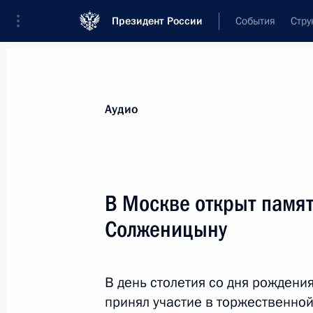
Президент России
События
Стру
Видеозаписи
Фотографии
Аудиозапи
Все материалы
Выступления
Совещан
Аудио
Показа
В Москве открыт памя
Солженицыну
Вручение премий
Президента в области науки
В день столетия со дня рожден
и инноваций для молодых
принял участие в торжественно
учёных