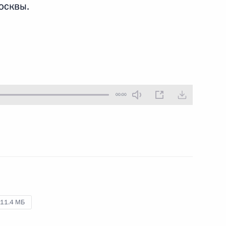
осквы.
18 декабря 2018 года
Аудио, 2 мин.
00:00
Приём в честь празднования
25‑летия принятия
Конституции России
11.4 МБ
12 декабря 2018 года
Аудио, 6 мин.