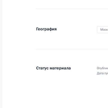
Владимир Путин выступил
на открытии Года театра в России.
Церемония прошла в Российском
театре драмы имени Ф.Волкова
География
в Ярославле.
Моск
Вручение госпремий за достижени
в правозащитной
и благотворительной деятельности
Статус материала
Опублик
Дата пу
12 декабря 2018 года
Аудио, 21 мин.
Владимир Путин в Кремле вручил
Государственные премии
за выдающиеся достижения