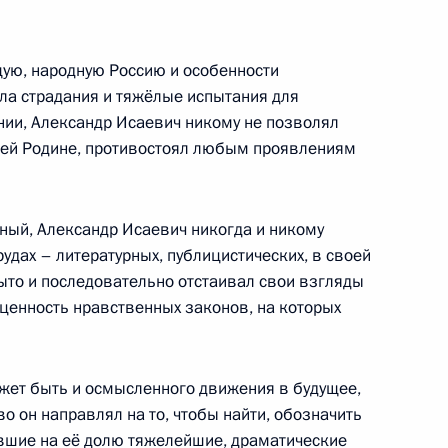
щую, народную Россию и особенности
4
сла страдания и тяжёлые испытания для
ь
нии, Александр Исаевич никому не позволял
оей Родине, противостоял любым проявлениям
ндру Солженицыну
6
10м
ный, Александр Исаевич никогда и никому
рудах – литературных, публицистических, в своей
ыто и последовательно отстаивал свои взгляды
ценность нравственных законов, на которых
4
жет быть и осмысленного движения в будущее,
о он направлял на то, чтобы найти, обозначить
авшие на её долю тяжелейшие, драматические