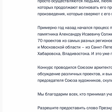
просто осуществляются людьми, любя
«ПроеКТОриЯ»
которых продолжают волновать его пр
13 декабря 2018 года, 15:30
Ярославль
произведения, которые сверяют с ег
Примерно год назад начался процесс 
памятника Александру Исаевичу Солже
12 декабря 2018 года, среда
70 проектов из самых разных регионо
Приём в честь празднования 25‑ле
и Московской области – из Санкт-Пете
России
Хабаровска, Владивостока. И это уже 
12 декабря 2018 года, 18:10
Москва, Кремл
Конкурс проводился Союзом архитект
обсуждение различных проектов, и выи
председателя Союза художников, скул
Вручение госпремий за достижени
и благотворительной деятельности
Мы благодарим всех, кто принимал уча
12 декабря 2018 года, 17:45
Москва, Кремл
Разрешите предоставить слово Прези