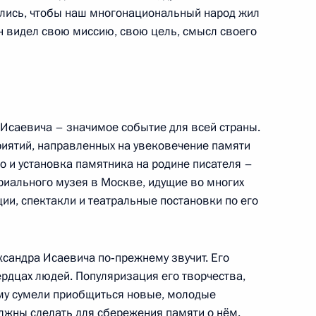
ием о переносе центра ДФО
ялись, чтобы наш многонациональный народ жил
он видел свою миссию, свою цель, смысл своего
к
 Исаевича – значимое событие для всей страны.
ным канцлером Германии
риятий, направленных на увековечение памяти
о и установка памятника на родине писателя –
риального музея в Москве, идущие во многих
ии, спектакли и театральные постановки по его
икель» Владимиром
1
ександра Исаевича по‑прежнему звучит. Его
сердцах людей. Популяризация его творчества,
ласть, Ново-Огарёво
ему сумели приобщиться новые, молодые
олжны сделать для сбережения памяти о нём.