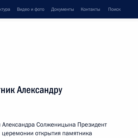
ктура
Видео и фото
Документы
Контакты
Поиск
венный Совет
Совет Безопасности
Комиссии и советы
леграммы
Сведения о Президенте
декабрь, 2018
ть следующие материалы
тник Александру
Юрия Темирканова
8
рг
ия Александра Солженицына Президент
й церемонии открытия памятника