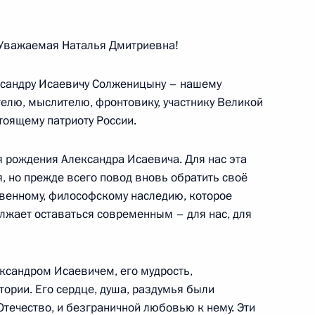
ционного Суда Валерием
3
Уважаемая Наталья Дмитриевна!
ь
сандру Исаевичу Солженицыну – нашему
елю, мыслителю, фронтовику, участнику Великой
тоящему патриоту России.
3
43м
я рождения Александра Исаевича. Для нас эта
ь
я, но прежде всего повод вновь обратить своё
твенному, философскому наследию, которое
олжает оставаться современным – для нас, для
ажданского общества
:
6
ксандром Исаевичем, его мудрость,
ории. Его сердце, душа, раздумья были
ь
течество, и безграничной любовью к нему. Эти