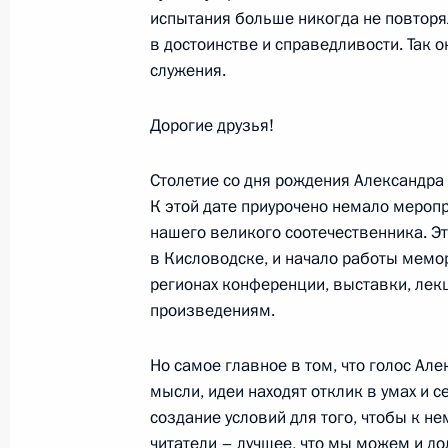
Президент согласился с предложен
испытания больше никогда не повтор
во Владивосток
в достоинстве и справедливости. Так 
11 декабря 2018 года, 10:20
служения.
Дорогие друзья!
10 декабря 2018 года, понедельни
Столетие со дня рождения Александра
Телефонный разговор с Федераль
К этой дате приурочено немало мероп
Ангелой Меркель
нашего великого соотечественника. Эт
в Кисловодске, и начало работы мемо
10 декабря 2018 года, 22:15
регионах конференции, выставки, лекц
произведениям.
Встреча с главой компании «Норн
Но самое главное в том, что голос Ал
Потаниным
мысли, идеи находят отклик в умах и 
10 декабря 2018 года, 15:05
Московская об
создание условий для того, чтобы к н
читатели – лучшее, что мы можем и д