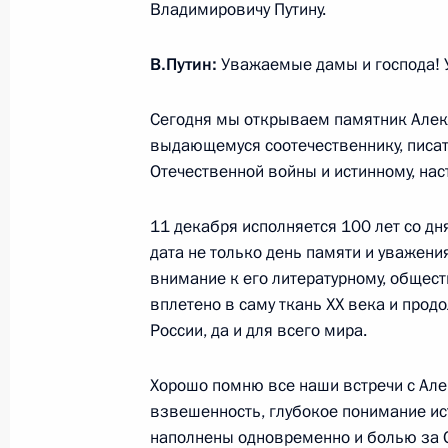
Владимировичу Путину.
Встреча с Председателем Конститу
В.Путин:
Уважаемые дамы и господа! 
Зорькиным
12 декабря 2018 года, 15:40
Москва, Кремл
Сегодня мы открываем памятник Алек
выдающемуся соотечественнику, писат
Отечественной войны и истинному, нас
Заседание оргкомитета «Победа»
11 декабря исполняется 100 лет со дн
12 декабря 2018 года, 14:45
Москва, Кремл
дата не только день памяти и уважени
внимание к его литературному, общес
вплетено в саму ткань XX века и прод
11 декабря 2018 года, вторник
России, да и для всего мира.
Заседание Совета по развитию гр
Хорошо помню все наши встречи с Але
и правам человека
взвешенность, глубокое понимание ист
11 декабря 2018 года, 18:50
Москва, Кремл
наполнены одновременно и болью за О