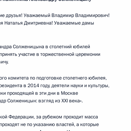
ие друзья! Уважаемый Владимир Владимирович!
ая Наталья Дмитриевна! Уважаемые дамы
рославской области Дмитрием
1
сандра Солженицына в столетний юбилей
 принять участие в торжественной церемонии
ичу.
ого комитета по подготовке столетнего юбилея,
щи хосписам «Вера» Анной
2
езидента в 2014 году, деятели науки и культуры,
ики проходящей в эти дни в Москве
р Солженицын: взгляд из XXI века».
ской Федерации, за рубежом проходит масса
роходят не по указанию властей, а которые
льной навигации
:
13