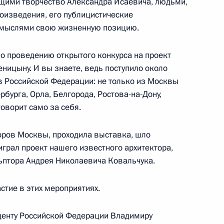
щими творчество Александра Исаевича, людьми,
оизведения, его публицистические
о мыслями свою жизненную позицию.
по проведению открытого конкурса на проект
ницыну. И вы знаете, ведь поступило около
в Российской Федерации: не только из Москвы
тия принятия Конституции
рбурга, Орла, Белгорода, Ростова-на-Дону,
5
6м
говорит само за себя.
ь
оров Москвы, проходила выставка, шло
грал проект нашего известного архитектора,
ьптора Андрея Николаевича Ковальчука.
я в правозащитной
7
21м
стие в этих мероприятиях.
ь
денту Российской Федерации Владимиру