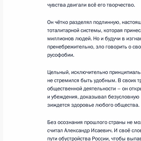
чувства двигали всё его творчество.
Он чётко разделял подлинную, настоя
Встреча с Натальей Солженицыной
тоталитарной системы, которая прине
11 декабря 2018 года, 17:15
Москва, Кремл
миллионов людей. Но и будучи в изгна
пренебрежительно, зло говорить о св
русофобии.
В Москве открыт памятник Алекса
Цельный, исключительно принципиаль
11 декабря 2018 года, 13:00
Москва
не стремился быть удобным. В своих т
общественной деятельности – он откр
и убеждения, доказывал безусловную 
Прощание с Людмилой Алексеевой
зиждется здоровье любого общества.
11 декабря 2018 года, 12:30
Москва
Без осознания прошлого страны не мо
считал Александр Исаевич. И своё слов
пути обустройства России, чтобы вып