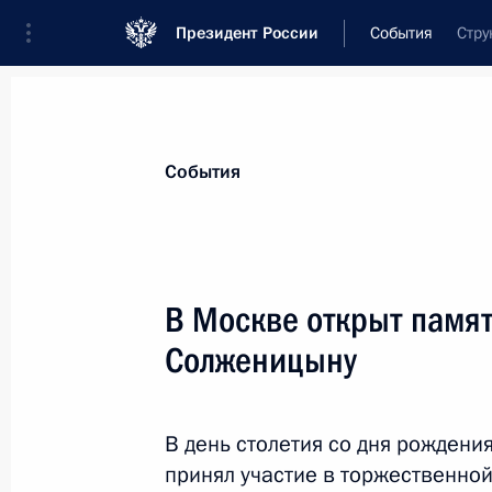
Президент России
События
Стру
Президент
Администрация
Государст
Новости
Стенограммы
Поездки
Те
События
Показа
В Москве открыт памя
Солженицыну
Гала-концерт по случаю 80 летия 
15 декабря 2018 года, 19:30
Санкт-Петербу
В день столетия со дня рожден
принял участие в торжественно