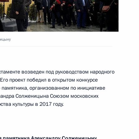
 Ильёй Шестаковым
4
ласть, Ново-Огарёво
ницыну
4
5м
стаменте возведен под руководством народного
 Его проект победил в открытом конкурсе
е памятника, организованном по инициативе
искусства
7
4м
ксандра Солженицына Союзом московских
тва культуры в 2017 году.
ого округа перенесён
я памятника Александру Солженицыну