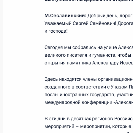
во Владивосток
13 декабря 2018 года, 17:00
М.Сеславинский:
Добрый день, дорог
Уважаемый Сергей Семёнович! Дорог
и господа!
Рабочая встреча с губернатором Я
Мироновым
Сегодня мы собрались на улице Алек
великого писателя и гуманиста, чтобы
13 декабря 2018 года, 16:50
Ярославль
открытия памятника Александру Исаев
Здесь находятся члены организационн
Встреча с учредителем фонда помо
созданного в соответствии с Указом Пр
Федермессер
послы иностранных государств, участн
международной конференции «Александ
13 декабря 2018 года, 16:15
Ярославль
В эти дни в десятках регионов Россий
мероприятий – мероприятий, которые п
Всероссийский форум профессиона