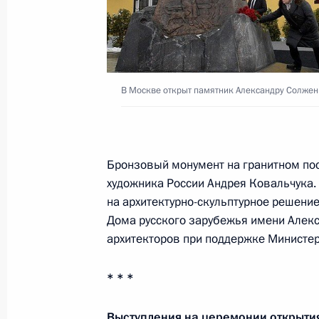
Встреча с главой Росрыболовства
14 декабря 2018 года, 14:35
Московская об
В Москве открыт памятник Александру Солже
13 декабря 2018 года, четверг
Открытие Года театра в России
13 декабря 2018 года, 19:00
Ярославль
Бронзовый монумент на гранитном по
художника России Андрея Ковальчука.
на архитектурно-скульптурное решени
Встреча с деятелями театрального 
Дома русского зарубежья имени Але
архитекторов при поддержке Министерс
13 декабря 2018 года, 18:30
Ярославль
* * *
Центр Дальневосточного федеральн
Выступления на церемонии открыти