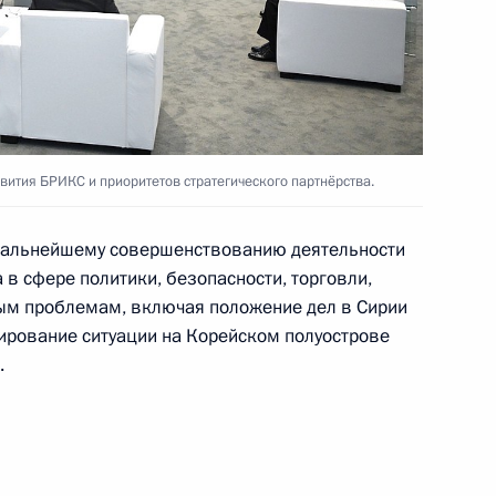
ом Южной Осетии Анатолием
ития БРИКС и приоритетов стратегического партнёрства.
 дальнейшему совершенствованию деятельности
 в сфере политики, безопасности, торговли,
ым проблемам, включая положение дел в Сирии
лирование ситуации на Корейском полуострове
оярского края Александром
1
.