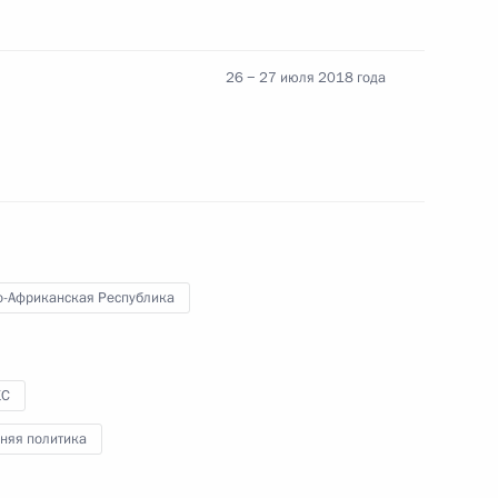
кого Флота
2
3м
26 − 27 июля 2018 года
орского училища
11
-Африканская Республика
анкт-Петербурге
42
5м
КС
няя политика