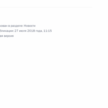
о-морского парада
ован в разделе:
Новости
бликации:
27 июля 2018 года, 11:15
ая версия
 тренерам сборной России
30
18м
рещения Руси
6
5м