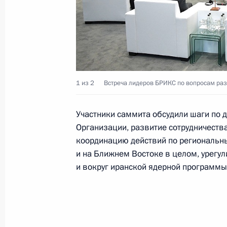
31 июля 2018 года, 13:30
Москва, Кремль
30 июля 2018 года, понедельник
Телефонный разговор с Президент
1 из 2
Встреча лидеров БРИКС по вопросам разв
Бибиловым
Участники саммита обсудили шаги по
30 июля 2018 года, 14:45
Организации, развитие сотрудничества
координацию действий по региональн
и на Ближнем Востоке в целом, урегу
Встреча с врио губернатора Красн
и вокруг иранской ядерной программы
Уссом
30 июля 2018 года, 14:30
Москва, Кремль