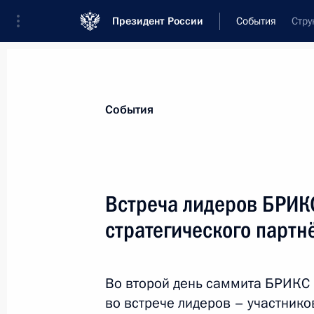
Президент России
События
Стру
Президент
Администрация
Государст
Новости
Стенограммы
Поездки
Те
События
Показа
Встреча лидеров БРИК
стратегического партн
2 августа 2018 года, четверг
Встреча с главой МЧС Евгением З
Во второй день саммита БРИКС 
2 августа 2018 года, 18:20
Московская обла
во встрече лидеров – участник