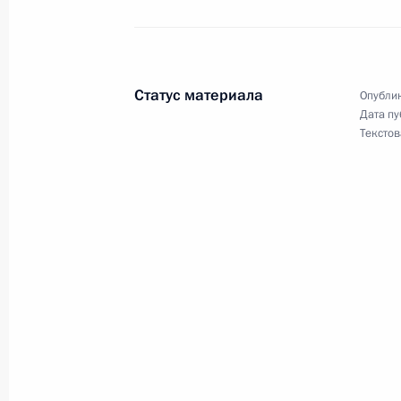
Указ о проведении Главного военн
28 июля 2018 года, 17:45
Статус материала
Опублик
Дата пу
Текстов
Вручение госнаград спортсменам и
по футболу
28 июля 2018 года, 14:30
Москва, Кремль
Торжества по случаю 1030-летия к
28 июля 2018 года, 13:30
Москва
27 июля 2018 года, пятница