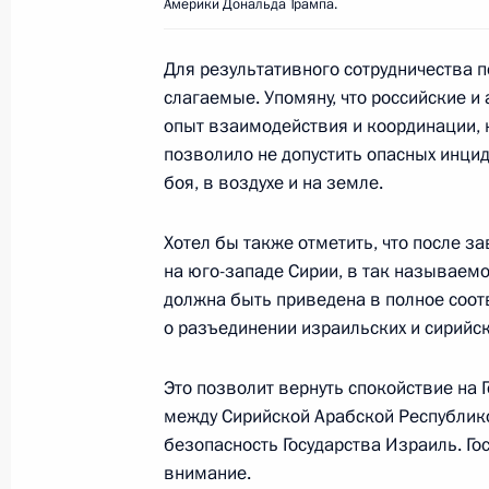
Америки Дональда Трампа.
Встреча с Президентом Хорватии К
15 июля 2018 года, 15:10
Москва, Кремль
Для результативного сотрудничества п
слагаемые. Упомяну, что российские 
опыт взаимодействия и координации, 
позволило не допустить опасных инци
Показа
боя, в воздухе и на земле.
Хотел бы также отметить, что после 
на юго-западе Сирии, в так называемо
должна быть приведена в полное соот
о разъединении израильских и сирийск
Встреча с военнослужащими Во
Это позволит вернуть спокойствие на
26 июля 2026 года
между Сирийской Арабской Республик
безопасность Государства Израиль. Го
внимание.