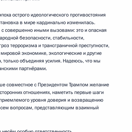
м «Мегаполис будущего.
6
14м
эпоха острого идеологического противостояния
бстановка в мире кардинально изменилась.
я с совершенно иными вызовами: это и опасная
родной безопасности, стабильности,
роз терроризма и трансграничной преступности,
на совещании послов
 мировой экономике, экологические и другие
ийской Федерации
, только объединяя усилия. Надеюсь, что мы
анскими партнёрами.
ше совместное с Президентом Трампом желание
сторонних отношениях, наметить первые шаги
 приемлемого уровня доверия и возвращению
ного банка Эльвирой
2
о всем вопросам, представляющим взаимный
 несём особую ответственность