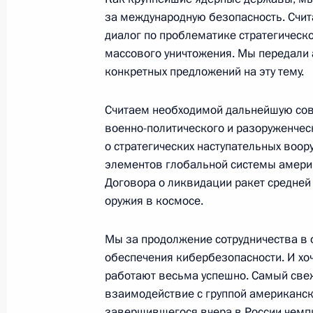
за международную безопасность. Счит
диалог по проблематике стратегическ
Интервью американскому телекана
массового уничтожения. Мы передали
17 июля 2018 года, 02:00
Хельсинки
конкретных предложений на эту тему.
Считаем необходимой дальнейшую сов
военно-политического и разоруженчес
16 июля 2018 года, понедельник
о стратегических наступательных воор
Встреча с Президентом Финляндии
элементов глобальной системы амери
Договора о ликвидации ракет средней
16 июля 2018 года, 20:00
Хельсинки
оружия в космосе.
Мы за продолжение сотрудничества в 
Пресс-конференция по итогам пере
обеспечения кибербезопасности. И хо
и США
работают весьма успешно. Самый свеж
16 июля 2018 года, 18:35
Хельсинки
взаимодействие с группой американск
завершившегося вчера в России чемпи