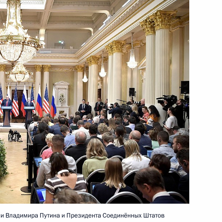
по футболу
60
хом
2
Эммануэлем Макроном
3
ии Владимира Путина и Президента Соединённых Штатов