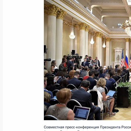
Финальный матч чемпионата мира 
15 июля 2018 года, 20:30
Москва
Встреча с главой МОК Томасом Ба
15 июля 2018 года, 17:00
Москва, Кремль
Встреча с Президентом Франции 
15 июля 2018 года, 15:50
Москва, Кремль
Совместная пресс-конференция Президента Росс