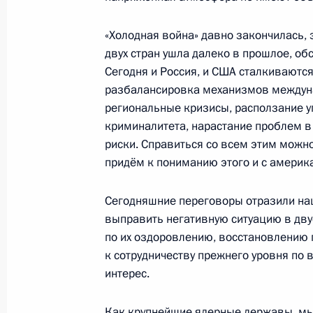
Московский урбанистический фору
Новое пространство для жизни»
«Холодная война» давно закончилась, 
18 июля 2018 года, 13:50
Москва
двух стран ушла далеко в прошлое, о
Сегодня и Россия, и США сталкиваютс
разбалансировка механизмов междуна
региональные кризисы, расползание уг
19 июля Владимир Путин выступит 
криминалитета, нарастание проблем в
и постоянных представителей Росс
риски. Справиться со всем этим можно
18 июля 2018 года, 12:00
придём к пониманию этого и с америк
Сегодняшние переговоры отразили на
17 июля 2018 года, вторник
выправить негативную ситуацию в дву
по их оздоровлению, восстановлению
Встреча с Председателем Централь
к сотрудничеству прежнего уровня п
Набиуллиной
интерес.
17 июля 2018 года, 14:05
Москва, Кремль
Как крупнейшие ядерные державы, мы