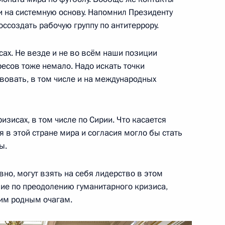
и на системную основу. Напомнил Президенту
ссоздать рабочую группу по антитеррору.
12
5м
ах. Не везде и не во всём наши позиции
есов тоже немало. Надо искать точки
вовать, в том числе и на международных
по обеспечению безопасности
3
6м
года
ризисах, в том числе по Сирии. Что касается
я в этой стране мира и согласия могло бы стать
ы.
но, могут взять на себя лидерство в этом
ие по преодолению гуманитарного кризиса,
о окончании финального
2
8м
им родным очагам.