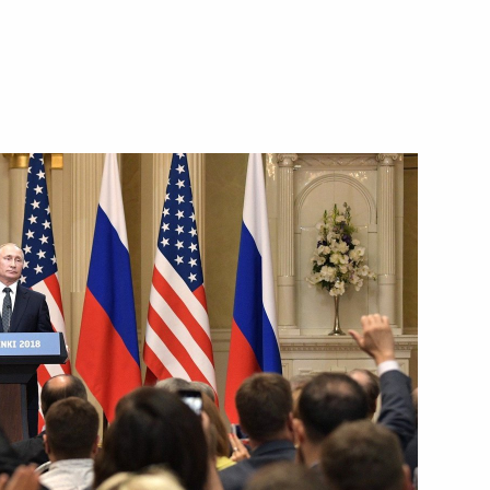
инистром Израиля
 Совета Безопасности
4
едставителей России
5
16м