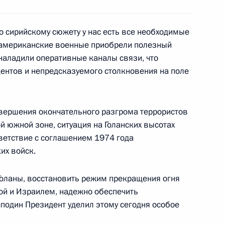
олиндой Грабар-Китарович
6
о сирийскому сюжету у нас есть все необходимые
и американские военные приобрели полезный
наладили оперативные каналы связи, что
дентов и непредсказуемого столкновения на поле
ть предыдущие материалы
завершения окончательного разгрома террористов
й южной зоне, ситуация на Голанских высотах
ветствие с соглашением 1974 года
их войск.
енно-Морского Флота
 Голаны, восстановить режим прекращения огня
ой и Израилем, надежно обеспечить
сподин Президент уделил этому сегодня особое