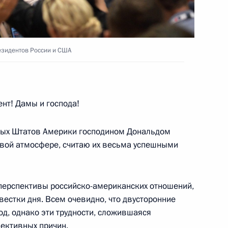
луженный журналист»
 информации»
езидентов России и США
ации «Роскосмос»
нт! Дамы и господа!
2
6м
ных Штатов Америки господином Дональдом
овой атмосфере, считаю их весьма успешными
ва
6
26м
перспективы российско-американских отношений,
стки дня. Всем очевидно, что двусторонние
, однако эти трудности, сложившаяся
ективных причин.