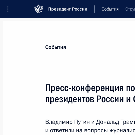
Президент России
События
Стру
Президент
Администрация
Государст
Новости
Стенограммы
Поездки
Те
События
Показа
Пресс-конференция по
президентов России и
Посещение стадиона «Калининград
20 июля 2018 года, 16:30
Калининград
Владимир Путин и Дональд Трам
и ответили на вопросы журналис