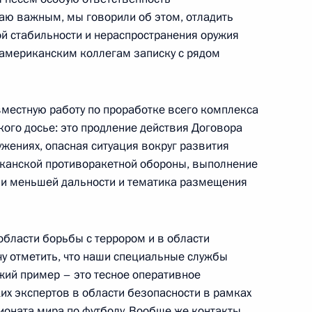
аю важным, мы говорили об этом, отладить
ой стабильности и нераспространения оружия
лу Fox News
4
35м
 американским коллегам записку с рядом
местную работу по проработке всего комплекса
кого досье: это продление действия Договора
ужениях, опасная ситуация вокруг развития
 Саули Ниинистё
3
канской противоракетной обороны, выполнение
 и меньшей дальности и тематика размещения
области борьбы с террором и в области
говоров президентов России
11
46м
чу отметить, что наши специальные службы
ий пример – это тесное оперативное
их экспертов в области безопасности в рамках
оната мира по футболу. Вообще же контакты