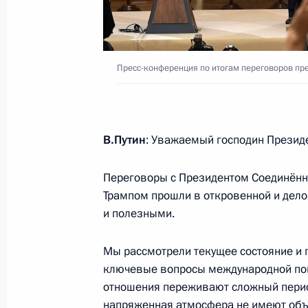
Установлены почётные звания «Зас
и «Заслуженный работник связи и
19 июля 2018 года, 10:00
Пресс-конференция по итогам переговоров пр
18 июля 2018 года, среда
Встреча с руководством госкорпор
В.Путин
: Уважаемый господин Президе
18 июля 2018 года, 16:30
Москва, Кремль
Переговоры с Президентом Соединён
Трампом прошли в откровенной и дел
и полезными.
Совещание с членами Правительст
Мы рассмотрели текущее состояние и 
18 июля 2018 года, 15:20
Москва, Кремль
ключевые вопросы международной пове
отношения переживают сложный период
напряженная атмосфера не имеют объ