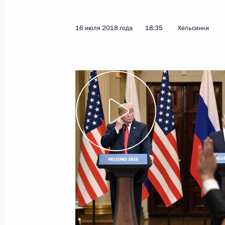
Телефонный разговор с Премьер-м
Биньямином Нетаньяху
16 июля 2018 года
18:35
Хельсинки
20 июля 2018 года, 14:00
19 июля 2018 года, четверг
Совещание с постоянными членами
19 июля 2018 года, 17:00
Москва, Кремль
Совещание послов и постоянных пр
19 июля 2018 года, 14:10
Москва