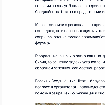
по линии спецслужб полезно перевест
Соединённых Штатов о предложении во
Саммит Россия–США
16 июля 2018 года, 18:30
Хельсинки
Много говорили о региональных кризис
совпадают, но и пересекающихся интер
соприкосновения, теснее взаимодейст
форумах.
Встреча с представителями штаба 
чемпионата мира по футболу 2018 
Говорили, конечно, и о региональных к
16 июля 2018 года, 07:00
Москва
Сирии, то решение задачи установлени
образцом успешной совместной работ
15 июля 2018 года, воскресенье
Россия и Соединённые Штаты, безуслов
вопросе и организовать взаимодейств
Ответы на вопросы журналистов п
помочь возвращению беженцев к сво
матча чемпионата мира по футболу
15 июля 2018 года, 21:20
Москва