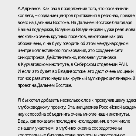
А.Адрианов:
Как раз в продолжение того, что обозначили
коллеги, – создание центров притяжения в регионах, прежде
всего на Дальнем Востоке. На Дальнем Востоке благодаря
Вашей поддержке, Владимир Владимирович, уже реализова
несколько очень крупных проектов, некоторые как раз
обозначены, я не буду говорить об этом международном
центре коллективного пользования, это создание сети
синхротронов. Действительно, головная установка
в Курчатовском институте, в Сибирском отделении РАН.
И если это будет во Владивостоке, это даст очень мощный
толчок развитию науки как крупный мультидисциплинарный
проект на Дальнем Востоке.
Я бы хотел добавить несколько слов к прозвучавшему здес
глубоководному проекту. Эта инициатива Российской акаде
наук способна объединить очень многие наши институты.
Ведь, как показали последние исследования, в том числе
с нашим участием, в глубинах океана сосредоточены
колоссальные биологические ресурсы и колоссальное