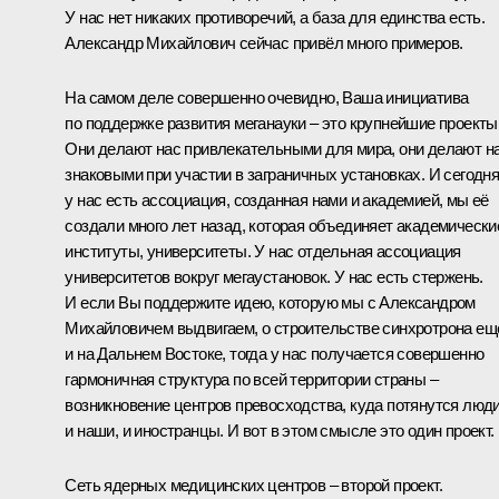
У нас нет никаких противоречий, а база для единства есть.
Александр Михайлович сейчас привёл много примеров.
На самом деле совершенно очевидно, Ваша инициатива
по поддержке развития меганауки – это крупнейшие проекты
Они делают нас привлекательными для мира, они делают н
знаковыми при участии в заграничных установках. И сегодн
у нас есть ассоциация, созданная нами и академией, мы её
создали много лет назад, которая объединяет академически
институты, университеты. У нас отдельная ассоциация
университетов вокруг мегаустановок. У нас есть стержень.
И если Вы поддержите идею, которую мы с Александром
Михайловичем выдвигаем, о строительстве синхротрона ещ
и на Дальнем Востоке, тогда у нас получается совершенно
гармоничная структура по всей территории страны –
возникновение центров превосходства, куда потянутся люди
и наши, и иностранцы. И вот в этом смысле это один проект.
Сеть ядерных медицинских центров – второй проект.