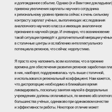
и долгожданное событие. Однако (я и Вам тоже докладывал
привязка увеличения зарплаты научного сотрудника
к региональному уровню привела сейчас к очень сильному
контрасту зарплат учёных, выполняющих исследования
аналогичного научного класса и имеющих аналогичное
признание в научной среде. И очевидно, что возникновение
такой ситуации приведёт к дополнительной миграции учёны
в столичные центры и ослаблению интеллектуального
потенциала регионов, что сейчас недопустимо.
Я просто хочу напомнить всем коллегам, что в прежние
времена для обеспечения развития регионов заработная пл
в них, наоборот, поддерживалась чуть выше столичной,
и использовался региональный коэффициент. Нам кажется,
что диспропорцию необходимо в ближайшее время
ликвидировать, поскольку занятия наукой в федеральных
учреждениях должны оплачиваться, по мнению абсолютног
большинства учёных, одинаково при одинаковом качестве
и эффективности работы. Некоторое отличие может