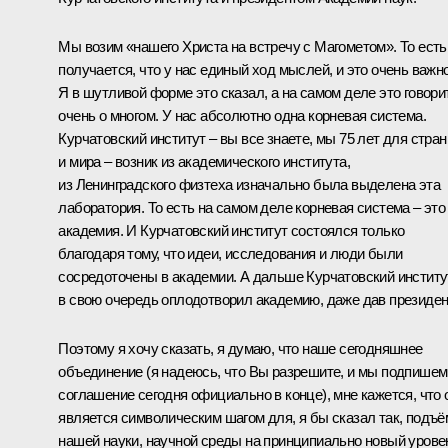
Мы возим «нашего Христа на встречу с Магометом». То есть
получается, что у нас единый ход мыслей, и это очень важно
Я в шутливой форме это сказал, а на самом деле это говори
очень о многом. У нас абсолютно одна корневая система.
Курчатовский институт – вы все знаете, мы 75 лет для стра
и мира – возник из академического института,
из Ленинградского физтеха изначально была выделена эта
лаборатория. То есть на самом деле корневая система – это
академия. И Курчатовский институт состоялся только
благодаря тому, что идеи, исследования и люди были
сосредоточены в академии. А дальше Курчатовский институ
в свою очередь оплодотворил академию, даже дав президен
Поэтому я хочу сказать, я думаю, что наше сегодняшнее
объединение (я надеюсь, что Вы разрешите, и мы подпишем
соглашение сегодня официально в конце), мне кажется, что 
является символическим шагом для, я бы сказал так, подъё
нашей науки, научной среды на принципиально новый урове