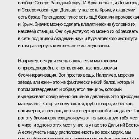
вообще Северо-Западный округ. И Архангельск, и Ленинград
и Североморск туда. Дальше, у нас есть Крым, у академии
есть база в Геленджике, плюс есть ещё база минпромовская
и Крым. Значит, можно сделать климатические (условно их
назовём) станции. Они существуют, но можно их образовать
в сеть под эгидой Академии наук и Курчатовского института
и там развернуть комплексные исследования.
Например, сегодня очень важна, если мы говорим
о природоподобных технологиях, так называемая
биоминерализация. Вот простая вещь. Например, морская
звезда или ежи – это же фактически некий белок, который
потом затвердевает, и образуется панцирь, который
выдерживает совершенно бешеное давление. Это природн
материалы, которые получаются, грубо говоря, из белков,
полимеров, а превращаются в сверхпрочный и так далее. Та
вот эту биоминерализацию изучают только в двух-трёх мес
в мире, и одно из этих мест у нас, а у нас это Дальний Восток
А если учесть нашу расположенность во всех морях, мы