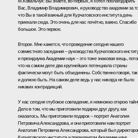
М.Ковальчук:
Вы знаете, во-первых, я хотел поблагодарить
Вас, Владимир Владимирович, и руководство академии за то
что Вы в такой важный для Курчатовского института день
приехали сюда. Это очень для нас почётно, важно. Спасибо
большое. Это первое.
Второе. Мне кажется, что проведение сегодня нашего
совместного заседания – руководства Курчатовского инстит
и президиума Академии наук – это тоже знаковая вещь, пот
что на самом деле два крупнейших потенциала страны
фактически могут быть объединены. Собственно говоря, так
и должно быть. На самом деле ведь у нас никогда не было
никаких контрадикций.
У нас сегодня глубокое совпадение, я немножко открою тайн
Дело в том, что мы приготовили подарки друг другу, как
оказалось. Мы приготовили подарок – портрет Анатолия
Петровича Александрова, и они приготовили нам портрет
Анатолия Петровича Александрова, который был директор
Курчатовского института и президентом Академии наук.