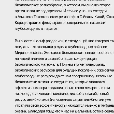
биологическое разнообразие, о котором мы ещё некоторое
время назад не подозревали. И сейчас у наших соседей
в Азиатско-Тихоокеанском регионе (это Тайвань, Китай, Южн
Корея) строится флот, строятся специальные носители
глубоководных аппаратов.
Вы знаете, шельф разделили, и следующий шаг, которого ст
ожидать, – это попытки раздела глубоководных районов
Мирового океана. Это самое большое жизненное пространс
на нашей планете и самая большая концентрация
биологического материала. Причём это не только запас
биологических ресурсов для будущих поколений. Уже сейча
глубоководные ресурсы дают нам совершенно уникальные
биологически активные соединения, которые являются
эффективными при создании новых типов лекарств, в том
числе и для лечения онкологических заболеваний, новый
ресурс антибиотиков (из наземного сырья антибиотики уже
утратили свою эффективность) находятся именно в глубина
океана. Благодаря тому, что у нас на Дальнем Востоке сейча