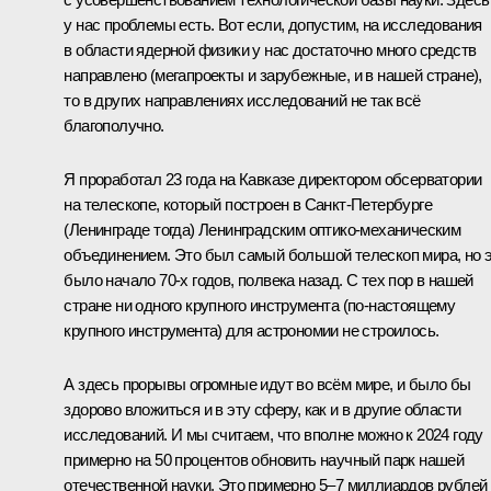
у нас проблемы есть. Вот если, допустим, на исследования
в области ядерной физики у нас достаточно много средств
направлено (мегапроекты и зарубежные, и в нашей стране),
то в других направлениях исследований не так всё
благополучно.
Я проработал 23 года на Кавказе директором обсерватории
на телескопе, который построен в Санкт-Петербурге
(Ленинграде тогда) Ленинградским оптико-механическим
объединением. Это был самый большой телескоп мира, но 
было начало 70-х годов, полвека назад. С тех пор в нашей
стране ни одного крупного инструмента (по-настоящему
крупного инструмента) для астрономии не строилось.
А здесь прорывы огромные идут во всём мире, и было бы
здорово вложиться и в эту сферу, как и в другие области
исследований. И мы считаем, что вполне можно к 2024 году
примерно на 50 процентов обновить научный парк нашей
отечественной науки. Это примерно 5–7 миллиардов рублей