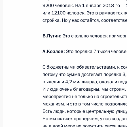
9200 человек. На 1 января 2018-го – 1
2 августа 2017 года, 09:00
или 12100 человек. Это в рамках тех к
стройка. Но у нас остаётся, соответст
1 августа 2017 года, вторник
В.Путин:
Это сколько человек пример
Рабочая встреча с Министром здр
А.Козлов:
Это порядка 7 тысяч челове
Скворцовой
1 августа 2017 года, 14:45
Москва, Кремль
С бюджетными обязательствами, к со
потому что сумма достигает порядка 3
выделили 4,2 миллиарда, оказали подд
И люди очень благодарны, мы строим
31 июля 2017 года, понедельник
мероприятия не только на строительств
Приветствие российским участникам
механизм, и это в том числе позволил
игр 2017 года
Есть люди, которые центральную улицу
Но мы их всех проверяем, у нас созда
31 июля 2017 года, 19:30
ни в коей мере не допустить расхищен