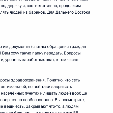
 поддержку и, соответственно, продолжим
лять людей из бараков. Для Дальнего Востока
еем Орловым
4
ть, Ново-Огарёво
аю им документы (считаю обращения граждан
рденом «За заслуги перед
И Вам хочу такую папку передать. Вопросы
и, уровень заработных плат, в том числе
просы здравоохранения. Понятно, что сеть
оптимальной, но всё-таки закрывать
ьеху с юбилеем
 населённых пунктах и лишать людей вообще
совершенно необоснованно. Вы посмотрите,
е вещи есть. Закрывают что-то, а людям
ки или больницы, в одном случае это 85