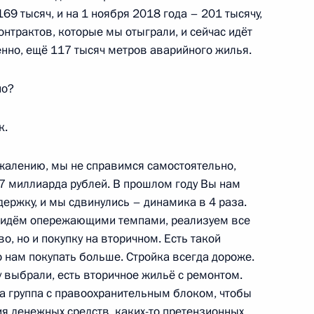
69 тысяч, и на 1 ноября 2018 года – 201 тысячу,
онтрактов, которые мы отыграли, и сейчас идёт
венно, ещё 117 тысяч метров аварийного жилья.
но?
авоохранения Вероникой
2
к.
жалению, мы не справимся самостоятельно,
,7 миллиарда рублей. В прошлом году Вы нам
ержку, и мы сдвинулись – динамика в 4 раза.
, идём опережающими темпами, реализуем все
о, но и покупку на вторичном. Есть такой
 XXIII Сурдлимпийских летних
о нам покупать больше. Стройка всегда дороже.
 выбрали, есть вторичное жильё с ремонтом.
на группа с правоохранительным блоком, чтобы
ия денежных средств, каких-то претензионных