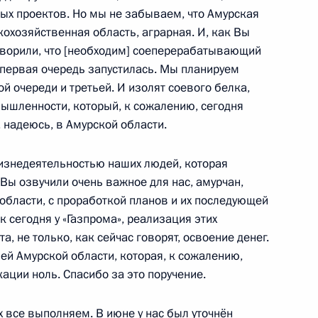
ных проектов. Но мы не забываем, что Амурская
кохозяйственная область, аграрная. И, как Вы
оворили, что [необходим] соеперерабатывающий
мурской области Александром
4
 первая очередь запустилась. Мы планируем
ой очереди и третьей. И изолят соевого белка,
ышленности, который, к сожалению, сегодня
ь
, надеюсь, в Амурской области.
жизнедеятельностью наших людей, которая
и крупных инвестиционных
3
25м
 Вы озвучили очень важное для нас, амурчан,
ральном округе
области, с проработкой планов и их последующей
ь
к сегодня у «Газпрома», реализация этих
а, не только, как сейчас говорят, освоение денег.
ей Амурской области, которая, к сожалению,
ации ноль. Спасибо за это поручение.
13
ь
х все выполняем. В июне у нас был уточнён