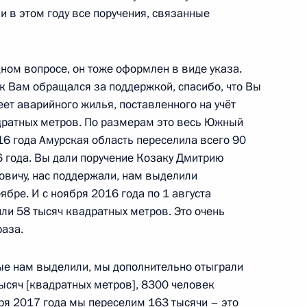
 в этом году все поручения, связанные
 Амурского
12
9м
ном вопросе, он тоже оформлен в виде указа.
 к Вам обращался за поддержкой, спасибо, что Вы
ь
ет аварийного жилья, поставленного на учёт
адратных метров. По размерам это весь Южный
16 года Амурская область переселила всего 90
 съезда Всемирного конгресса
6 года. Вы дали поручение Козаку Дмитрию
овичу, нас поддержали, нам выделили
ябре. И с ноября 2016 года по 1 августа
ли 58 тысяч квадратных метров. Это очень
раза.
рые нам выделили, мы дополнительно отыграли
тысяч [квадратных метров], 8300 человек
етеранам ВДВ с Днём
бря 2017 года мы переселим 163 тысячи – это