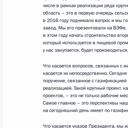
числе в рамках реализации ряда круп
3 августа 2017 года, четверг
область – это в первую очередь сельс
в 2016 году поднимали вопрос и мы г
Рабочая встреча с губернатором А
завод. Мы его презентовали на ВЭФе,
Козловым
в этом году начать строительство втор
который используется в пищевой пром
3 августа 2017 года, 15:30
Амурская област
у нас закупается, будет производиться
Что касается вопросов, связанных с 
Совещание по вопросам реализаци
касается их непосредственно. Сегодня
проектов в Дальневосточном феде
поручение, связанное с газификацией 
3 августа 2017 года, 14:30
Амурская област
реализацией. Такой крупный проект, ка
проектов, – это не только рабочие мест
Самое главное – это перспективы наш
на сегодняшний день имеет по газифик
Посещение Нижне-Бурейской ГЭС
3 августа 2017 года, 12:10
Амурская област
Что касается указов Президента, мы и