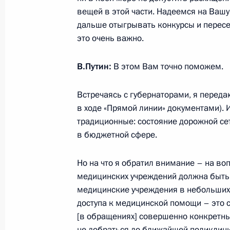
вещей в этой части. Надеемся на Вашу
дальше отыгрывать конкурсы и пересе
Встреча с главой Калмыкии Алекс
это очень важно.
31 июля 2017 года, 14:30
Московская облас
В.Путин:
В этом Вам точно поможем.
Встречаясь с губернаторами, я перед
Указ о награждении Эдиты Пьехи о
в ходе «Прямой линии» документами). 
Отечеством» II степени
традиционные: состояние дорожной сет
31 июля 2017 года, 11:20
в бюджетной сфере.
Но на что я обратил внимание – на во
медицинских учреждений должна быть 
Владимир Путин поздравил Эдиту П
медицинские учреждения в небольших
31 июля 2017 года, 09:20
доступа к медицинской помощи – это 
[в обращениях] совершенно конкретны
не добраться до ближайшей поликлини