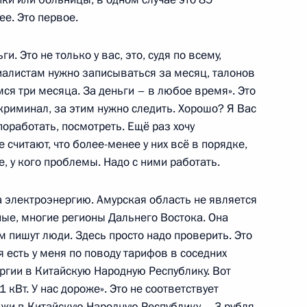
ее. Это первое.
ва
8
3м
. Это не только у вас, это, судя по всему,
циалистам нужно записываться за месяц, талонов
мся три месяца. За деньги – в любое время». Это
криминал, за этим нужно следить. Хорошо? Я Вас
поработать, посмотреть. Ещё раз хочу
инской академии имени
10
е считают, что более-менее у них всё в порядке,
 у кого проблемы. Надо с ними работать.
а электроэнергию. Амурская область не является
ые, многие регионы Дальнего Востока. Она
м пишут люди. Здесь просто надо проверить. Это
ть предыдущие материалы
я есть у меня по поводу тарифов в соседних
ргии в Китайскую Народную Республику. Вот
 кВт. У нас дороже». Это не соответствует
ажи в Китайскую Народную Республику – 3 рубля