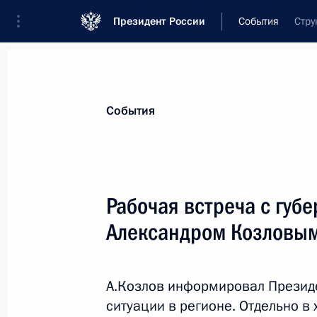
Президент России
События
Стру
Президент
Администрация
Государст
Новости
Стенограммы
Поездки
Те
События
Показа
Рабочая встреча с губ
Александром Козловы
Посещение поликлиники Кировског
центра
5 августа 2017 года, 18:00
Киров
А.Козлов информировал Презид
ситуации в регионе. Отдельно в