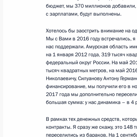
бюджет, мы 370 миллионов добавили, и
с зарплатами, будут выполнены.
Посещение строительной площадки
газоперерабатывающего завода
Хотелось бы заострить внимание на од
Мы с Вами в 2016 году встречались, я
3 августа 2017 года, 10:20
Амурская област
нас поддержали. Амурская область име
на 1 января 2012 года, 319 тысяч кв
федеральный округ России. На май 20
Приветствие делегатам и гостям VI
тысяч квадратных метров, на май 201
татар
Николаевичу, Силуанову Антону Герман
финансирование, мы получили его в но
3 августа 2017 года, 10:15
2017 года мы дополнительно пересели
большая сумма: у нас динамика – в 4 
2 августа 2017 года, среда
В рамках тех денежных средств, кото
контракты. Я сразу же скажу, это 148 
Поздравление личному составу и в
переселились из бараков. На 1 сентя
Воздушно-десантных войск