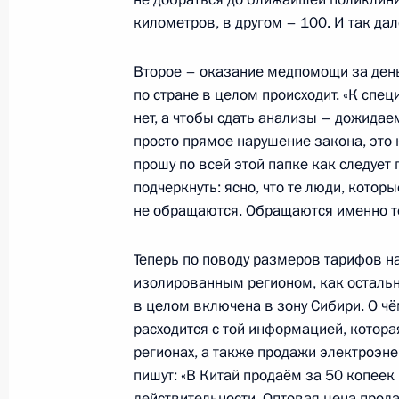
километров, в другом – 100. И так дал
30 июля 2017 года, воскресенье
Посещение Главного Адмиралтейст
Второе – оказание медпомощи за деньги
по стране в целом происходит. «К спе
30 июля 2017 года, 15:00
Санкт-Петербург
нет, а чтобы сдать анализы – дожидае
просто прямое нарушение закона, это 
прошу по всей этой папке как следует 
Посещение клиники Военно-медиц
подчеркнуть: ясно, что те люди, которы
С.М.Кирова
не обращаются. Обращаются именно те,
30 июля 2017 года, 13:45
Санкт-Петербург
Теперь по поводу размеров тарифов н
изолированным регионом, как остальн
в целом включена в зону Сибири. О чё
Показа
расходится с той информацией, котора
регионах, а также продажи электроэне
пишут: «В Китай продаём за 50 копеек 1
действительности. Оптовая цена прод