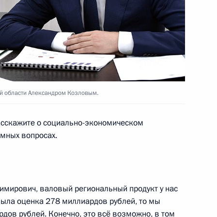
вий пожаров в Бурятии
5
3м
ия, посёлок Танхой
Байкальской природной
4
8м
ой области Александром Козловым.
ия, посёлок Танхой
асскажите о социально-экономическом
мных вопросах.
твенного природного
9
ирович, валовый региональный продукт у нас
ия, посёлок Танхой
у была оценка 278 миллиардов рублей, то мы
дов рублей. Конечно, это всё возможно, в том