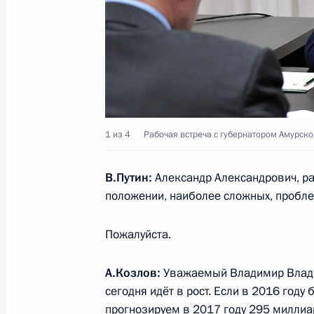
Совещание по ликвидации последст
и Иркутской области
4 августа 2017 года, 09:00
Республика Бурят
Совещание по вопросам развития 
1 из 4
Рабочая встреча с губернатором Амурск
территории
4 августа 2017 года, 08:30
Республика Бурят
В.Путин:
Александр Александрович, р
положении, наиболее сложных, пробле
Пожалуйста.
Посещение Байкальского государс
биосферного заповедника
А.Козлов:
Уважаемый Владимир Владим
4 августа 2017 года, 07:40
Республика Бурят
сегодня идёт в рост. Если в 2016 год
прогнозируем в 2017 году 295 миллиар