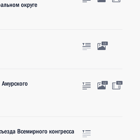
ральном округе
ь
13
ь
 Амурского
12
9м
ь
 съезда Всемирного конгресса