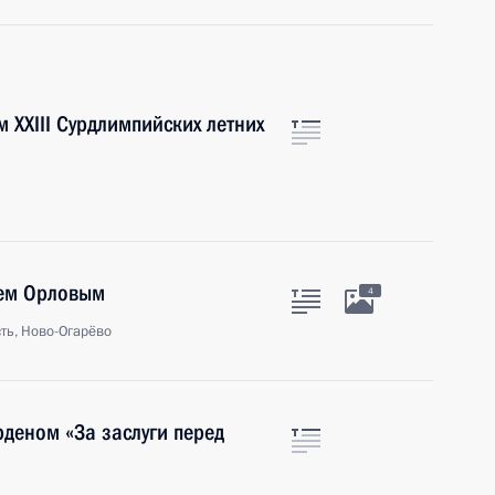
 XXIII Сурдлимпийских летних
еем Орловым
4
ть, Ново-Огарёво
рденом «За заслуги перед