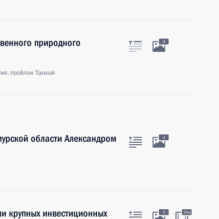
твенного природного
9
ия, посёлок Танхой
мурской области Александром
4
ь
и крупных инвестиционных
3
25м