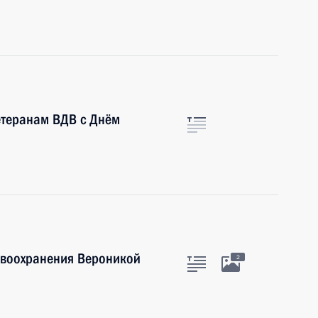
етеранам ВДВ с Днём
авоохранения Вероникой
2