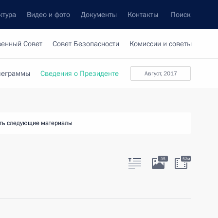
ктура
Видео и фото
Документы
Контакты
Поиск
венный Совет
Совет Безопасности
Комиссии и советы
леграммы
Сведения о Президенте
август, 2017
ть следующие материалы
35
52м