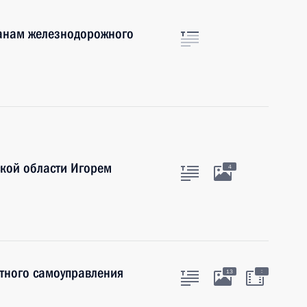
анам железнодорожного
ской области Игорем
4
тного самоуправления
:
13