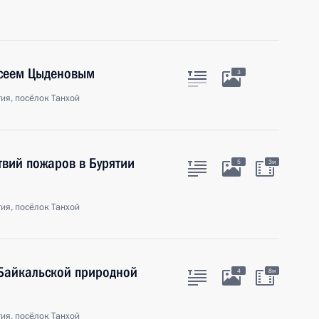
ксеем Цыденовым
3
ия, посёлок Танхой
вий пожаров в Бурятии
5
3м
ия, посёлок Танхой
Байкальской природной
4
8м
ия, посёлок Танхой