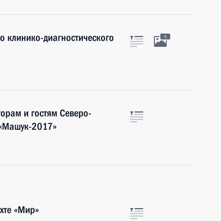
о клинико-диагностического
5
торам и гостям Северо-
 «Машук-2017»
ахте «Мир»