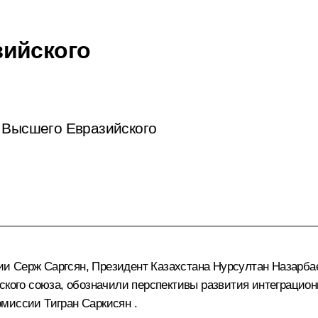
зийского
 Высшего Евразийского
нии
Серж Саргсян
, Президент Казахстана
Нурсултан Назарба
ского союза
, обозначили перспективы развития интеграцион
комиссии
Тигран Саркисян
.