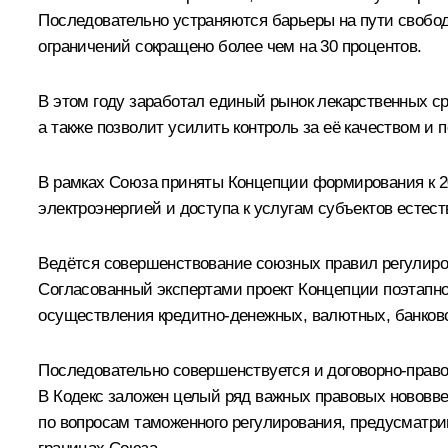
Последовательно устраняются барьеры на пути свобод
ограничений сокращено более чем на 30 процентов.
В этом году заработал единый рынок лекарственных 
а также позволит усилить контроль за её качеством и
В рамках Союза приняты Концепции формирования к 20
электроэнергией и доступа к услугам субъектов естес
Ведётся совершенствование союзных правил регулиров
Согласованный экспертами проект Концепции поэтапн
осуществления кредитно-денежных, валютных, банковс
Последовательно совершенствуется и договорно-правов
В Кодекс заложен целый ряд важных правовых нововв
по вопросам таможенного регулирования, предусматр