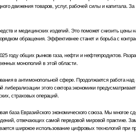
ного движения товаров, услуг, рабочей силы и капитала. 
средств и медицинских изделий. Это поможет снизить цены
 порядком обращения. Эффективнее станет и борьба с контр
25 году общих рынков газа, нефти и нефтепродуктов. Раз
твенных монополий в этой области.
ания в антимонопольной сфере. Продолжается работа над с
ой либерализации этого сектора экономики предусматривае
ких, страховых операций.
ая база Евразийского экономического союза. Мы многое сде
едений, отвечающих самой передовой мировой практике. За
ивается широкое использование цифровых технологий при 