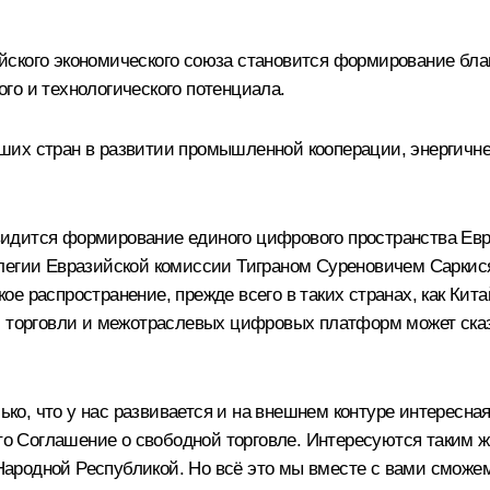
йского экономического союза становится формирование бла
го и технологического потенциала.
их стран в развитии промышленной кооперации, энергичнее
идится формирование единого цифрового пространства Евра
легии Евразийской комиссии Тиграном Суреновичем Саркисян
е распространение, прежде всего в таких странах, как Кит
й торговли и межотраслевых цифровых платформ может сказ
олько, что у нас развивается и на внешнем контуре интерес
уто Соглашение о свободной торговле. Интересуются таким 
 Народной Республикой. Но всё это мы вместе с вами сможе