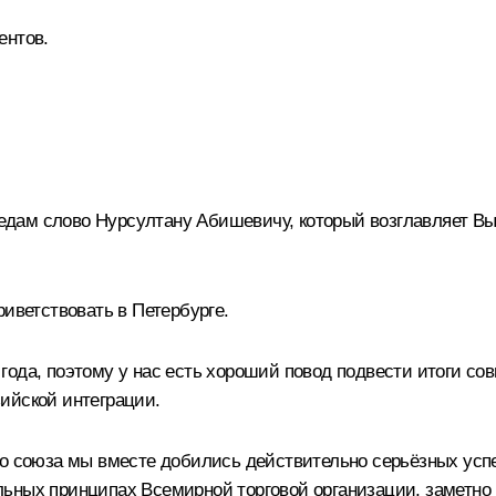
ентов
.
ередам слово Нурсултану Абишевичу, который возглавляет В
риветствовать в Петербурге.
ода, поэтому у нас есть хороший повод подвести итоги сов
ийской интеграции.
ого союза мы вместе добились действительно серьёзных ус
ьных принципах Всемирной торговой организации, заметно 