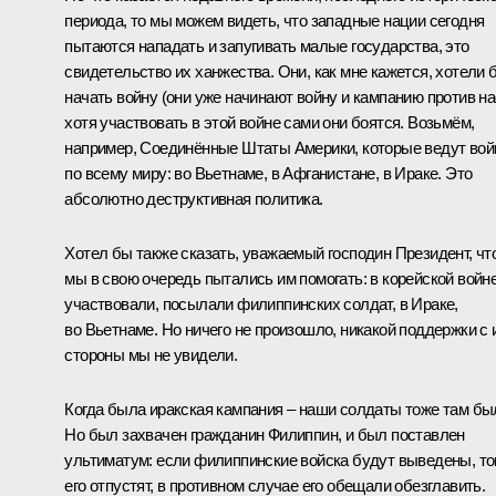
периода, то мы можем видеть, что западные нации сегодня
пытаются нападать и запугивать малые государства, это
свидетельство их ханжества. Они, как мне кажется, хотели 
начать войну (они уже начинают войну и кампанию против на
хотя участвовать в этой войне сами они боятся. Возьмём,
например, Соединённые Штаты Америки, которые ведут во
по всему миру: во Вьетнаме, в Афганистане, в Ираке. Это
абсолютно деструктивная политика.
Хотел бы также сказать, уважаемый господин Президент, чт
мы в свою очередь пытались им помогать: в корейской войн
участвовали, посылали филиппинских солдат, в Ираке,
во Вьетнаме. Но ничего не произошло, никакой поддержки с 
стороны мы не увидели.
Когда была иракская кампания – наши солдаты тоже там бы
Но был захвачен гражданин Филиппин, и был поставлен
ультиматум: если филиппинские войска будут выведены, то
его отпустят, в противном случае его обещали обезглавить.