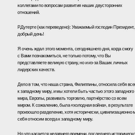
коллегами по вопросам развития наших двусторонних
отношений.
Р.Дутерте
(как переведено)
:
Уважаемый господин Президент,
добрый день!
Я очень ждал этого момента, сегодняшнего дня, когда смогу
с Вами познакомиться, не только потому, что Вы
представляете великую страну, но и из‑за Ваших личных
лидерских качеств.
Дело в том, что наша страна, Филиппины, относила себя все
к западному миру, и мы хотели быть частью этого западного
мира, Европы, развивать торговлю, партнёрство со всем
миром. К сожалению, была «холодная война», в результате
произошло разделение, хотя исторически, цивилизационно 
себя относим всегда к западному миру.
Но что касается недавнего времени, последнего историческо