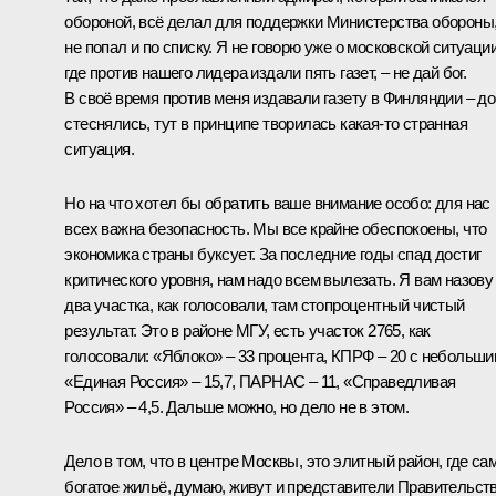
обороной, всё делал для поддержки Министерства обороны
не попал и по списку. Я не говорю уже о московской ситуации
где против нашего лидера издали пять газет, – не дай бог.
В своё время против меня издавали газету в Финляндии – д
стеснялись, тут в принципе творилась какая‑то странная
ситуация.
Но на что хотел бы обратить ваше внимание особо: для нас
всех важна безопасность. Мы все крайне обеспокоены, что
экономика страны буксует. За последние годы спад достиг
критического уровня, нам надо всем вылезать. Я вам назову
два участка, как голосовали, там стопроцентный чистый
результат. Это в районе МГУ, есть участок 2765, как
голосовали: «Яблоко» – 33 процента, КПРФ – 20 с небольши
«Единая Россия» – 15,7, ПАРНАС – 11, «Справедливая
Россия» – 4,5. Дальше можно, но дело не в этом.
Дело в том, что в центре Москвы, это элитный район, где са
богатое жильё, думаю, живут и представители Правительств