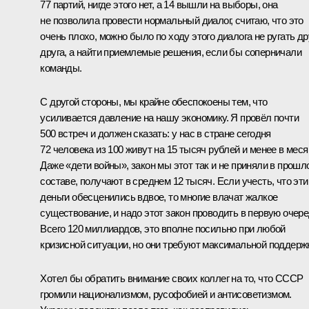
77 партий, нигде этого нет, а 14 вышли на выборы, она
не позволила провести нормальный диалог, считаю, что это
очень плохо, можно было по ходу этого диалога не ругать др
друга, а найти приемлемые решения, если бы соперничали
команды.
С другой стороны, мы крайне обеспокоены тем, что
усиливается давление на нашу экономику. Я провёл почти
500 встреч и должен сказать: у нас в стране сегодня
72 человека из 100 живут на 15 тысяч рублей и менее в меся
Даже «дети войны», закон мы этот так и не приняли в прошл
составе, получают в среднем 12 тысяч. Если учесть, что эти
деньги обесценились вдвое, то многие влачат жалкое
существование, и надо этот закон проводить в первую очере
Всего 120 миллиардов, это вполне посильно при любой
кризисной ситуации, но они требуют максимальной поддерж
Хотел бы обратить внимание своих коллег на то, что СССР
громили национализмом, русофобией и антисоветизмом.