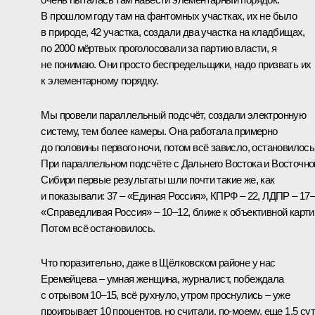
В прошлом году там на фантомных участках, их не было
в природе, 42 участка, создали два участка на кладбищах,
по 2000 мёртвых проголосовали за партию власти, я
не понимаю. Они просто беспредельщики, надо призвать их
к элементарному порядку.
Мы провели параллельный подсчёт, создали электронную
систему, тем более камеры. Она работала примерно
до половины первого ночи, потом всё зависло, остановилось
При параллельном подсчёте с Дальнего Востока и Восточно
Сибири первые результаты шли почти такие же, как
и показывали: 37 – «Единая Россия», КПРФ – 22, ЛДПР – 17–
«Справедливая Россия» – 10–12, ближе к объективной карти
Потом всё остановилось.
Что поразительно, даже в Щёлковском районе у нас
Еремейцева – умная женщина, журналист, побеждала
с отрывом 10–15, всё рухнуло, утром проснулись – уже
проигрывает 10 процентов, но считали, по‑моему, еще 1,5 сут