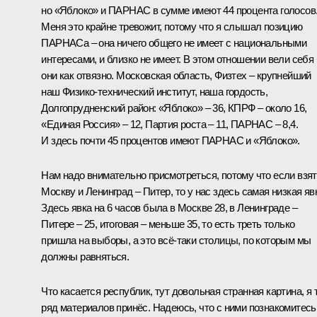
но «Яблоко» и ПАРНАС в сумме имеют 44 процента голосов
Меня это крайне тревожит, потому что я слышал позицию
ПАРНАСа – она ничего общего не имеет с национальными
интересами, и близко не имеет. В этом отношении вели себя
они как отвязно. Московская область, Физтех – крупнейший
наш Физико-технический институт, наша гордость,
Долгопрудненский район: «Яблоко» – 36, КПРФ – около 16,
«Единая Россия» – 12, Партия роста – 11, ПАРНАС – 8,4.
И здесь почти 45 процентов имеют ПАРНАС и «Яблоко».
Нам надо внимательно присмотреться, потому что если взя
Москву и Ленинград – Питер, то у нас здесь самая низкая яв
Здесь явка на 6 часов была в Москве 28, в Ленинграде –
Питере – 25, итоговая – меньше 35, то есть треть только
пришла на выборы, а это всё‑таки столицы, по которым мы
должны равняться.
Что касается республик, тут довольная странная картина, я 
ряд материалов принёс. Надеюсь, что с ними познакомитесь