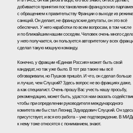
добивается принятия постановления французского парламе
с обращением к правительству Франции о выходе из режим
санкций. Он делает, не французские депутаты, он это всё
обеспечил. У него наработки по всем вопросам, в том числе
и по ближайшим нашим соседям. Человек очень много сдел
у него получается, он пользуется авторитетом у всех фракци
сделал такую мощную команду.
Конечно, у фракции «Единая Россия» может быть свой
кандидат, но так уже было. В тот раз также мы всё
обговаривали, но Пушков пришёл. И что, он сделал больше
и лучше, чем Слуцкий? Здесь вопрос не во фракциях даже,
а как специалист. Очень прошу Вас учесть нашу просьбу,
рекомендацию, может быть, удастся нам оказать содействи
чтобы при определении руководителя международного
комитета им бы стал Леонид Эдуардович Слуцкий. Он здес
присутствует, и вся его работа – уже подтверждение. В МИД
к нему тоже относятся с пониманием, знают.