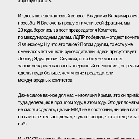
хорошую работу.
И здесь же ещё кадровый вопрос, Владимир Владимирович,
просьба. Я Вас очень прошу от имени всей фракции, мы
23 года боролись за пост председателя Комитета
по международным делам. ЛДПР победила – отдают комите
Явлинскому. Ну что это такое? Потом другим, то есть уже
сменилось пять-шесть руководителей. Здесь присутствует
Леонид Эдуардович Слуцкий, он себя уже много лет
зарекомендовал как очень энергичный специалист, он реаль
сделал куда больше, чем многие председатели
международных комитетов.
Даже самое важное для нас – изоляция Крыма, это он привё
туда делегацию в прошлом году, в этом году. Это дипломаты
не смогли сделать, целый МИД не в состоянии, ни одна парт
он самостоятельно сделал, я уж не говорю, что это ещё и за 
счёт.
И в ПАСЕ он как рыба в воде, его все знают, он всё делает,