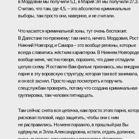
в Мордовии мы получили 5,1, в Марий Эл мы получили 27,3.
Считаю, что там, где 4,5, – это абсолютно криминальные
выборы, там просто они, наверное, и не считали.
Что касается криминальной зоны, тут очень беспокоит.
В Дагестане по‑прежнему: там никто, ничего. Мордовия, Рост
Нижний Новгород и Самара – это вообще регионы, которые
всегда славились жёстким характером. В Нижнем Новгород
вообще меня, честно говоря, поразило, что даже отладили
целую схему. Я оставлю Вам фильм: признаюсь, мы внедри
парня в эту воровскую структуру, которая там всё занимала,
и он всё заснял. Просто надо посмотреть и поручить
спецслужбам проверить, потому что создана криминальная
группировка, там человек пятнадцать.
Там сейчас снята вся цепочка, нам просто этого парня, кото
рисковал головой, надо защитить, чтобы они с ним
не расправились. Но меня поразило, в прошлый раз Вы
одёрнули, и Элла Александровна, кстати, отдать должное,
очень пыталась там навести элементарный порядок.