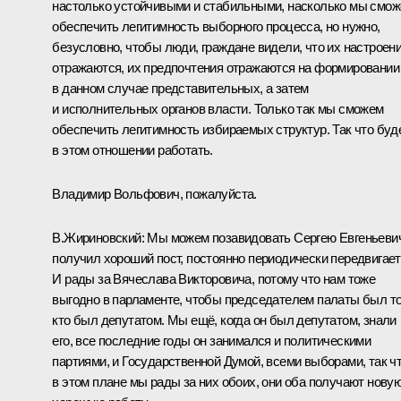
настолько устойчивыми и стабильными, насколько мы смо
обеспечить легитимность выборного процесса, но нужно,
безусловно, чтобы люди, граждане видели, что их настроен
отражаются, их предпочтения отражаются на формировании
в данном случае представительных, а затем
и исполнительных органов власти. Только так мы сможем
обеспечить легитимность избираемых структур. Так что буд
в этом отношении работать.
Владимир Вольфович, пожалуйста.
В.Жириновский
:
Мы можем позавидовать Сергею Евгеньевич
получил хороший пост, постоянно периодически передвигает
И рады за Вячеслава Викторовича, потому что нам тоже
выгодно в парламенте, чтобы председателем палаты был то
кто был депутатом. Мы ещё, когда он был депутатом, знали
его, все последние годы он занимался и политическими
партиями, и Государственной Думой, всеми выборами, так ч
в этом плане мы рады за них обоих, они оба получают нову