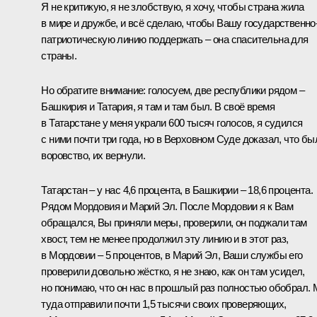
Я не критикую, я не злобствую, я хочу, чтобы страна жила
в мире и дружбе, и всё сделаю, чтобы Вашу государственно
патриотическую линию поддержать – она спасительна для
страны.
Но обратите внимание: голосуем, две республики рядом –
Башкирия и Татария, я там и там был. В своё время
в Татарстане у меня украли 600 тысяч голосов, я судился
с ними почти три года, но в Верховном Суде доказал, что бы
воровство, их вернули.
Татарстан – у нас 4,6 процента, в Башкирии – 18,6 процента.
Рядом Мордовия и Марий Эл. После Мордовии я к Вам
обращался, Вы приняли меры, проверили, он поджали там
хвост, тем не менее продолжил эту линию и в этот раз,
в Мордовии – 5 процентов, в Марий Эл, Ваши службы его
проверили довольно жёстко, я не знаю, как он там усидел,
но понимаю, что он нас в прошлый раз полностью обобрал.
туда отправили почти 1,5 тысячи своих проверяющих,