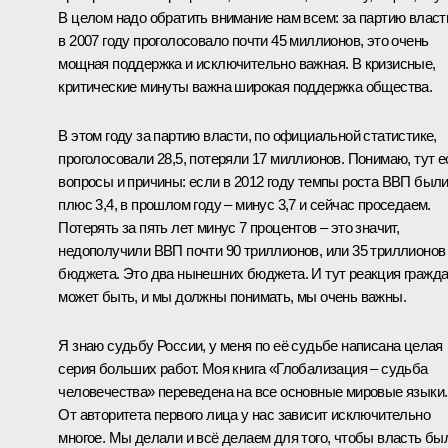
В целом надо обратить внимание нам всем: за партию власт
в 2007 году проголосовало почти 45 миллионов, это очень
мощная поддержка и исключительно важная. В кризисные,
критические минуты важна широкая поддержка общества.
В этом году за партию власти, по официальной статистике,
проголосовали 28,5, потеряли 17 миллионов. Понимаю, тут е
вопросы и причины: если в 2012 году темпы роста ВВП был
плюс 3,4, в прошлом году – минус 3,7 и сейчас проседаем.
Потерять за пять лет минус 7 процентов – это значит,
недополучили ВВП почти 90 триллионов, или 35 триллионов
бюджета. Это два нынешних бюджета. И тут реакция гражд
может быть, и мы должны понимать, мы очень важны.
Я знаю судьбу России, у меня по её судьбе написана целая
серия больших работ. Моя книга «Глобализация – судьба
человечества» переведена на все основные мировые языки.
От авторитета первого лица у нас зависит исключительно
многое. Мы делали и всё делаем для того, чтобы власть бы