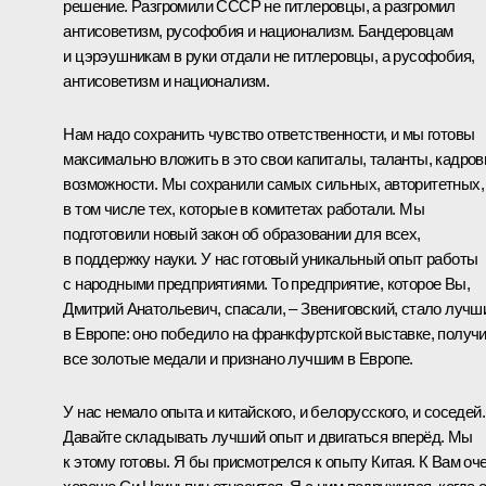
решение. Разгромили СССР не гитлеровцы, а разгромил
антисоветизм, русофобия и национализм. Бандеровцам
и цэрэушникам в руки отдали не гитлеровцы, а русофобия,
антисоветизм и национализм.
Нам надо сохранить чувство ответственности, и мы готовы
максимально вложить в это свои капиталы, таланты, кадро
возможности. Мы сохранили самых сильных, авторитетных,
в том числе тех, которые в комитетах работали. Мы
подготовили новый закон об образовании для всех,
в поддержку науки. У нас готовый уникальный опыт работы
с народными предприятиями. То предприятие, которое Вы,
Дмитрий Анатольевич, спасали, – Звениговский, стало лучш
в Европе: оно победило на франкфуртской выставке, получ
все золотые медали и признано лучшим в Европе.
У нас немало опыта и китайского, и белорусского, и соседей.
Давайте складывать лучший опыт и двигаться вперёд. Мы
к этому готовы. Я бы присмотрелся к опыту Китая. К Вам оч