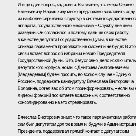
И ещё один вопрос, кадровый. Вы знаете, что вчера Сергею
Евгеньевичу Нарышкину мною предложено возглавить одну
из наиболее серьёзных структур в системе государственног
аппарата, государственного механизма – Службу внешней
разведки. Он согласился и поэтому дальше свою работу
в качестве депутата Государственной Думы, в качестве
спикера парламента продолжать не сможет и не будет. В это
связи встаёт вопрос об избрании нового Председателя
Государственной Думы. Это, безусловно, дело исключител
депутатского корпуса, но мы с Дмитрием Анатольевичем
[Медведевым] будем просить, во всяком случае «Единую
Россию», поддержать кандидатуру Вячеслава Викторовича
Володина, хотел вас об этом проинформировать, – если вы 
лидеры фракций посчитаете возможным, соответственно
консолидированно на это отреагировать.
Вячеслав Викторович знает, что такое парламентская работа
сам был депутатом долгое время и, будучи в Администраци
Президента, поддерживал прямой контакт с депутатским