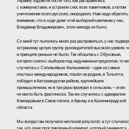
Украину подожгли после того, как расправились
с коммунистами, и устроили снос всех памятников, а потом
уничтожение всего русского, инородного. Нам надо обратить
внимание, что в ходе даже этой выборной кампании у нас,
Владимир Владимирович, этого никогда не было.
Со мной тут пытались много раз расправиться, у нас подвер
остракизму целую группу руководителей высокого уровня, ч
в принципе раньше не было. Так обошлись с Обуховым,
которого сняли с выборов под надуманным предлогом, то же
случилось с Соловьёвым. Калашников – один из самых
опытных международников, пошёл на родине, в Тольятти,
победил в Автозаводском районе, крупнейшем
промышленном, но в три раза проиграл в сельском, – этого
не могло быть фактически. Так же случилось с адмиралом
Комоедовым в Севастополе, в Крыму, и в Калининградской
области.
Мы всегда там получали неплохой результат, а тут случило
так, что даже прославленный адмирал, который занимался