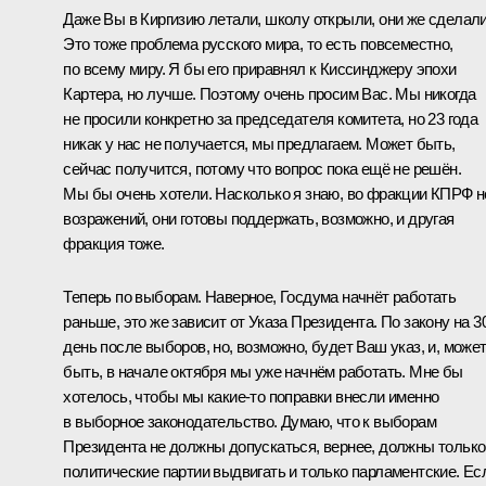
Даже Вы в Киргизию летали, школу открыли, они же сделали
Это тоже проблема русского мира, то есть повсеместно,
по всему миру. Я бы его приравнял к Киссинджеру эпохи
Картера, но лучше. Поэтому очень просим Вас. Мы никогда
не просили конкретно за председателя комитета, но 23 года
никак у нас не получается, мы предлагаем. Может быть,
сейчас получится, потому что вопрос пока ещё не решён.
Мы бы очень хотели. Насколько я знаю, во фракции КПРФ н
возражений, они готовы поддержать, возможно, и другая
фракция тоже.
Теперь по выборам. Наверное, Госдума начнёт работать
раньше, это же зависит от Указа Президента. По закону на 3
день после выборов, но, возможно, будет Ваш указ, и, може
быть, в начале октября мы уже начнём работать. Мне бы
хотелось, чтобы мы какие‑то поправки внесли именно
в выборное законодательство. Думаю, что к выборам
Президента не должны допускаться, вернее, должны только
политические партии выдвигать и только парламентские. Ес