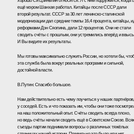
хорошо Си Цзиньпин относится. Я с ним подружился, когда 
ещё мэром Шанхая работал. Китайцы после СССР дали
второй результат. СССР за 30 лет ленинско-сталинской
модернизации дал средние темпы 16,4 процента, китайцы, и
реформами Дэн Сяопина, дали 12 процентов. Они не стали
сводить счёты с прошлым, они устремились вперёд и ввысь
И Вы видите их результаты.
Мы готовы максимально служить России, но хотели бы, что
эта служба была вокруг реальных программ и сильной,
достойной власти.
В.Путин:
Спасибо большое.
Нам действительно есть чему поучиться у наших партнёров
у соседей. Есть и что показать им, чтобы они тоже посмотре
на наш положительный опыт. Счёты сводить всегда плохо,
но ведь счёты начали сводить ещё в Советском Союзе. Вся
съезды партии поднимали вопросы о различных тяжёлых
страницах нашей истории. Правильно это было или нет,