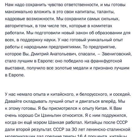
Нам надо сохранить чувство ответственности, и мы готовы
максимально вложить в это свои капиталы, таланты,
кадровые возможности. Мы сохранили самых сильных,
авторитетных, в том числе тех, которые в комитетах
работали. Мы подготовили новый закон об образовании для
всех, в поддержку науки. У нас готовый уникальный опыт
работы с народными предприятиями. То предприятие,
которое Вы, Дмитрий Анатольевич, спасали, – Звениговский,
стало лучшим в Европе: оно победило на франкфуртской
выставке, получило все золотые медали и признано лучшим
в Европе.
У нас немало опыта и китайского, и белорусского, и соседей.
Давайте складывать лучший опыт и двигаться вперёд. Мы
к этому готовы. Я бы присмотрелся к опыту Китая. К Вам
очень хорошо Си Цзиньпин относится. Я с ним подружился,
когда он ещё мэром Шанхая работал. Китайцы после СССР
дали второй результат. СССР за 30 лет ленинско-сталинской
модернизации дал средние темпы 16,4 процента, китайцы,