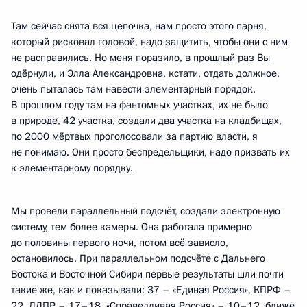
Там сейчас снята вся цепочка, нам просто этого парня,
который рисковал головой, надо защитить, чтобы они с ним
не расправились. Но меня поразило, в прошлый раз Вы
одёрнули, и Элла Александровна, кстати, отдать должное,
очень пыталась там навести элементарный порядок.
В прошлом году там на фантомных участках, их не было
в природе, 42 участка, создали два участка на кладбищах,
по 2000 мёртвых проголосовали за партию власти, я
не понимаю. Они просто беспредельщики, надо призвать их
к элементарному порядку.
Мы провели параллельный подсчёт, создали электронную
систему, тем более камеры. Она работала примерно
до половины первого ночи, потом всё зависло,
остановилось. При параллельном подсчёте с Дальнего
Востока и Восточной Сибири первые результаты шли почти
такие же, как и показывали: 37 – «Единая Россия», КПРФ –
22, ЛДПР – 17–18, «Справедливая Россия» – 10–12, ближе