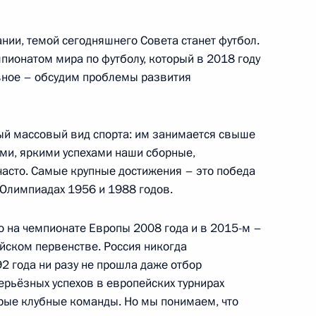
нии, темой сегодняшнего Совета станет футбол.
пионатом мира по футболу, который в 2018 году
авное – обсудим проблемы развития
му Собранию
:
12
ый массовый вид спорта: им занимается свыше
ми, яркими успехами наши сборные,
асто. Самые крупные достижения – это победа
 Олимпиадах 1956 и 1988 годов.
ь энергомоста в Крым
6
5м
о на чемпионате Европы 2008 года и в 2015-м –
ейском первенстве. Россия никогда
2 года ни разу не прошла даже отбор
Серьёзных успехов в европейских турнирах
аккредитованных для
рые клубные команды. Но мы понимаем, что