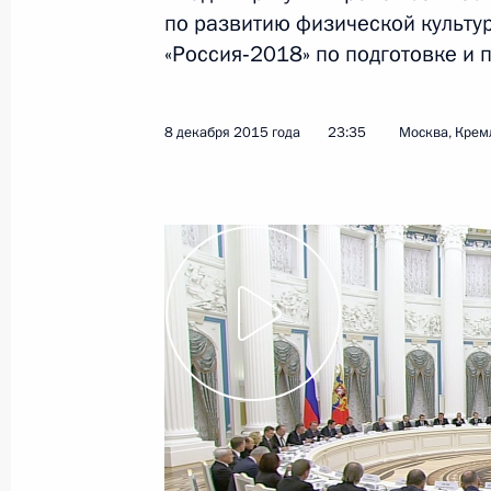
по развитию физической культу
«Россия‑2018» по подготовке и 
Встреча с главой Минобороны Сер
8 декабря 2015 года, 22:35
Москва, Кремль
8 декабря 2015 года
23:35
Москва, Крем
Перечень поручений по реализаци
Федеральному Собранию
8 декабря 2015 года, 18:00
7 декабря 2015 года, понедельник
Встреча с губернатором Пермског
7 декабря 2015 года, 16:10
Москва, Кремль