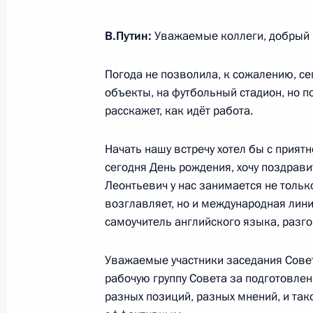
Назарбаевым
4 декабря 2015 года, 18:25
В.Путин:
Уважаемые коллеги, добрый 
Погода не позволила, к сожалению, с
Встреча с главой госкорпорации «
объекты, на футбольный стадион, но п
расскажет, как идёт работа.
4 декабря 2015 года, 16:20
Москва, Кремль
Начать нашу встречу хотел бы с прият
сегодня День рождения, хочу поздрави
Совещание с постоянными членами
Леонтьевич у нас занимается не тольк
возглавляет, но и международная лини
4 декабря 2015 года, 14:25
Москва, Кремль
самоучитель английского языка, разго
Уважаемые участники заседания Совет
3 декабря 2015 года, четверг
рабочую группу Совета за подготовле
разных позиций, разных мнений, и так
Вручение государственных наград