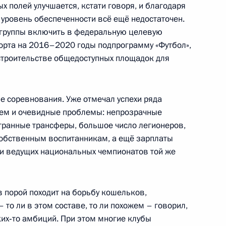
х полей улучшается, кстати говоря, и благодаря
той Умалой
4
 уровень обеспеченности всё ещё недостаточен.
группы включить в федеральную целевую
орта на 2016–2020 годы подпрограмму «Футбол»,
 строительстве общедоступных площадок для
аиля Биньямином Нетаньяху
2
 соревнования. Уже отмечал успехи ряда
ем и очевидные проблемы: непрозрачные
странные трансферы, большое число легионеров,
обственным воспитанникам, а ещё зарплаты
ть предыдущие материалы
и ведущих национальных чемпионатов той же
 порой походит на борьбу кошельков,
– то ли в этом составе, то ли похожем – говорил,
аких‑то амбиций. При этом многие клубы