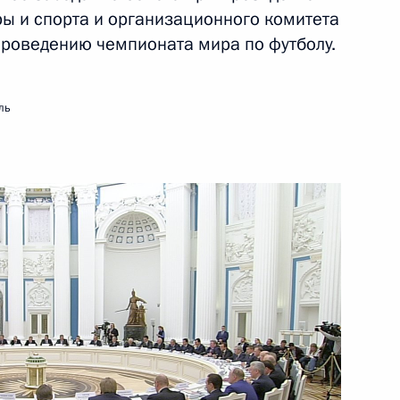
ры и спорта и организационного комитета
проведению чемпионата мира по футболу.
геем Шойгу
6
ль
и Послания Президента
о края Виктором Басаргиным
3