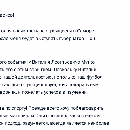
вечер!
егодня посмотреть на строящиеся в Самаре
Ростех» Сергеем Чемезовым
осле меня будет выступать губернатор – он
4
ного события: у Виталия Леонтьевича Мутко
ть его с этим событием. Поскольку Виталий
 Совета Безопасности
5
о нашей деятельностью, не только наш футбол
я активно функционирует, хочу подарить ему
ворник, и пожелать успехов в изучении.
а по спорту! Прежде всего хочу поблагодарить
нные материалы. Они сформированы с учётом
ой подход, разумеется, всегда является наиболее
 военнослужащим Вооружённых
2
3м