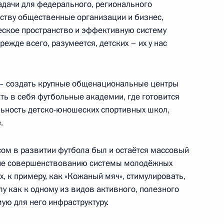
адачи для федерального, регионального
Самарской области Николаем
рству общественные организации и бизнес,
3
еское пространство и эффективную систему
жде всего, разумеется, детских – их у нас
 – создать крупные общенациональные центры
ть в себя футбольные академии, где готовится
ьность детско-юношеских спортивных школ,
 вопросы журналистов
3
15м
.
сом в развитии футбола был и остаётся массовый
ание совершенствованию системы молодёжных
х, к примеру, как «Кожаный мяч», стимулировать,
 Корея Пак Кын Хе
1
лу как к одному из видов активного, полезного
ую для него инфраструктуру.