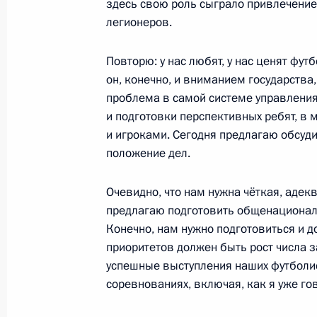
освещения ежегодного Послания П
здесь свою роль сыграло привлечение
Собранию
легионеров.
2 декабря 2015 года, 16:35
Повторю: у нас любят, у нас ценят фут
он, конечно, и вниманием государства
проблема в самой системе управления
1 декабря 2015 года, вторник
и подготовки перспективных ребят, в 
и игроками. Сегодня предлагаю обсуд
Встреча с Геннадием Хазановым
положение дел.
1 декабря 2015 года, 16:30
Москва, Кремль
Очевидно, что нам нужна чёткая, адек
предлагаю подготовить общенациональ
Конечно, нам нужно подготовиться и д
Встреча с губернатором Вологодск
приоритетов должен быть рост числа 
Кувшинниковым
успешные выступления наших футболи
1 декабря 2015 года, 14:50
Москва, Кремль
соревнованиях, включая, как я уже го