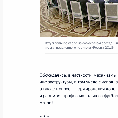
Встреча с директором НИЦ «Курчат
Ковальчуком
7 декабря 2015 года, 14:00
Москва, Кремль
Вступительное слово на совместном заседании
и организационного комитета «Россия-2018»
Завершена аккредитация журналист
конференции Владимира Путина
Обсуждались, в частности, механизмы
7 декабря 2015 года, 12:00
инфраструктуры, в том числе с испол
а также вопросы формирования допол
и развития профессионального футбо
4 декабря 2015 года, пятница
матчей.
Телефонный разговор с Президент
* * *