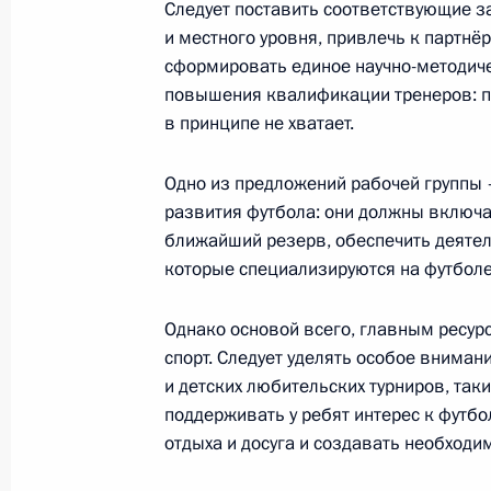
Следует поставить соответствующие з
Рабочая встреча с губернатором 
и местного уровня, привлечь к партнё
Меркушкиным
сформировать единое научно-методич
повышения квалификации тренеров: пре
1 декабря 2015 года, 13:10
Москва, Кремль
в принципе не хватает.
Одно из предложений рабочей группы
30 ноября 2015 года, понедельник
развития футбола: они должны включа
ближайший резерв, обеспечить деятел
Заявление для прессы и ответы на
которые специализируются на футболе
30 ноября 2015 года, 21:50
Париж
Однако основой всего, главным ресур
спорт. Следует уделять особое вним
и детских любительских турниров, таки
Встреча с Президентом Республики
поддерживать у ребят интерес к футбо
30 ноября 2015 года, 20:50
Париж
отдыха и досуга и создавать необходим