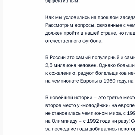
эффективным.
Сил России
3 декабря 2015 года, 18:00
Москва, Кремль
Как мы условились на прошлом заседа
Рассмотрим вопросы, связанные с чем
должен пройти в нашей стране, но гл
Послание Президента Федерально
отечественного футбола.
3 декабря 2015 года, 13:00
Москва, Кремль
В России это самый популярный и сам
2,5 миллиона человек. Однако больши
к сожалению, радуют болельщиков неч
2 декабря 2015 года, среда
на чемпионате Европы в 1960 году, на
Президент запустил первую очеред
В новейшей истории – это третье мест
2 декабря 2015 года, 23:20
Симферополь
второе место у «молодёжки» на европ
не становилась чемпионом мира, с 199
на Олимпиаду – с 1992 года ни разу! 
Опубликован список журналистов, 
за последние годы добивались некото