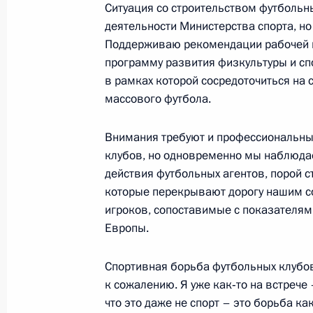
Ситуация со строительством футбольны
Встреча с Президентом Перу Ольян
деятельности Министерства спорта, но
Поддерживаю рекомендации рабочей 
30 ноября 2015 года, 20:15
Париж
программу развития физкультуры и сп
в рамках которой сосредоточиться на
массового футбола.
Встреча с Премьер-министром Изр
30 ноября 2015 года, 20:00
Париж
Внимания требуют и профессиональные
клубов, но одновременно мы наблюда
действия футбольных агентов, порой 
которые перекрывают дорогу нашим с
Показа
игроков, сопоставимые с показателям
Европы.
Спортивная борьба футбольных клубов
к сожалению. Я уже как‑то на встрече 
что это даже не спорт – это борьба к