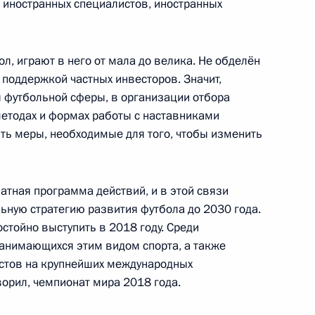
резидента Федеральному
 иностранных специалистов, иностранных
бол, играют в него от мала до велика. Не обделён
, поддержкой частных инвесторов. Значит,
 футбольной сферы, в организации отбора
методах и формах работы с наставниками
ить меры, необходимые для того, чтобы изменить
4
ватная программа действий, и в этой связи
ную стратегию развития футбола до 2030 года.
остойно выступить в 2018 году. Среди
ой области Олегом
3
занимающихся этим видом спорта, а также
стов на крупнейших международных
ворил, чемпионат мира 2018 года.