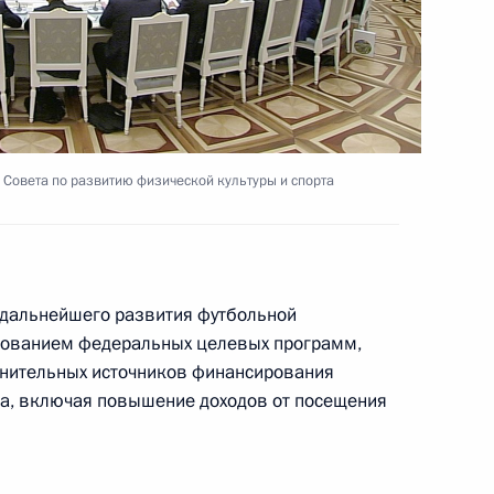
овский институт» Михаилом
5
 Совета по развитию физической культуры и спорта
ов на участие в пресс-
 дальнейшего развития футбольной
ьзованием федеральных целевых программ,
нительных источников финансирования
ла, включая повышение доходов от посещения
ом Казахстана Нурсултаном