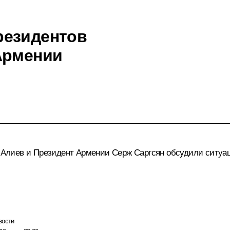
резидентов
Армении
 Алиев
и Президент Армении
Серж Саргсян
обсудили ситуац
вости