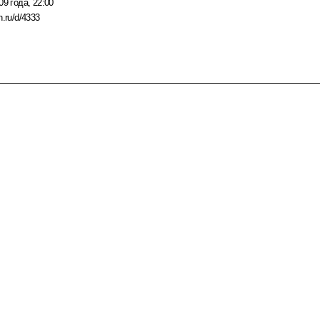
09 года, 22:00
n.ru/d/4333