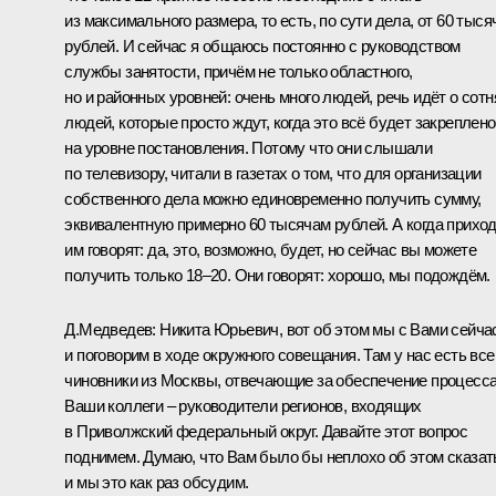
из максимального размера, то есть, по сути дела, от 60 тыся
рублей. И сейчас я общаюсь постоянно с руководством
службы занятости, причём не только областного,
но и районных уровней: очень много людей, речь идёт о сотн
людей, которые просто ждут, когда это всё будет закреплено
на уровне постановления. Потому что они слышали
по телевизору, читали в газетах о том, что для организации
собственного дела можно единовременно получить сумму,
эквивалентную примерно 60 тысячам рублей. А когда приход
им говорят: да, это, возможно, будет, но сейчас вы можете
получить только 18–20. Они говорят: хорошо, мы подождём.
Д.Медведев: Никита Юрьевич, вот об этом мы с Вами сейча
и поговорим в ходе окружного совещания. Там у нас есть все
чиновники из Москвы, отвечающие за обеспечение процесса
Ваши коллеги – руководители регионов, входящих
в Приволжский федеральный округ. Давайте этот вопрос
поднимем. Думаю, что Вам было бы неплохо об этом сказат
и мы это как раз обсудим.