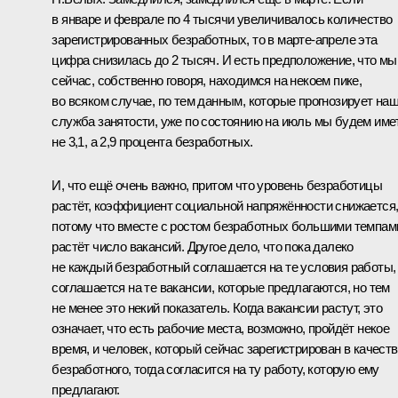
в январе и феврале по 4 тысячи увеличивалось количество
зарегистрированных безработных, то в марте-апреле эта
цифра снизилась до 2 тысяч. И есть предположение, что мы
сейчас, собственно говоря, находимся на некоем пике,
во всяком случае, по тем данным, которые прогнозирует на
служба занятости, уже по состоянию на июль мы будем име
не 3,1, а 2,9 процента безработных.
И, что ещё очень важно, притом что уровень безработицы
растёт, коэффициент социальной напряжённости снижается
потому что вместе с ростом безработных большими темпам
растёт число вакансий. Другое дело, что пока далеко
не каждый безработный соглашается на те условия работы,
соглашается на те вакансии, которые предлагаются, но тем
не менее это некий показатель. Когда вакансии растут, это
означает, что есть рабочие места, возможно, пройдёт некое
время, и человек, который сейчас зарегистрирован в качест
безработного, тогда согласится на ту работу, которую ему
предлагают.