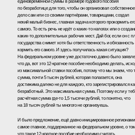
единовременной суммы в размере годового пособия
по безработице для того, чтобы он организовал собственное
дело сам или со своими партнёрами, товарищами, создал
некий малый бизнес, главная задача которого прокормить ег
самого. То есть речь не идёт о каких‑то налогах или о создан
каких‑то дополнительных рабочих мест. Дай бог, если он с п
государства снимет хотя бы ответственность и обязанность
кормить его самого. И здесь получилась какая ситуация?
На федеральном уровне уже достаточно давно было заявле
что да, вот это 12-кратное пособие необходимо делать, исх
из максимальной ставки пособия, потому что мы знаем, что 
сумма, почти 5 тысяч рублей, которая полагается, она
достижима далеко не для каждого, кто зарегистрировался ка
безработный. Это максимальная сумма. Поэтому если у теб
расчётная сумма где‑то 1,5 тысячи рублей, то понятно, что
на 18 тысяч рублей ты многого не организуешь.
И было предложение, ещё давно инициированное регионами 
самое главное, поддержанное на федеральном уровне, о том
что такое 12-кратное пособие необходимо считать