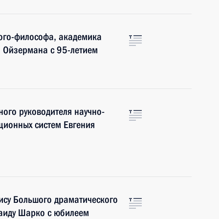
ого-философа, академика
а Ойзермана с 95-летием
ого руководителя научно-
ационных систем Евгения
ису Большого драматического
наиду Шарко с юбилеем