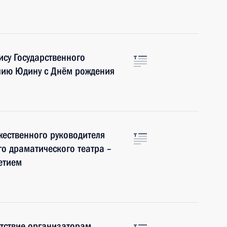
су Государственного
лию Юдину с Днём рождения
ественного руководителя
о драматического театра –
етием
тствие организаторам,