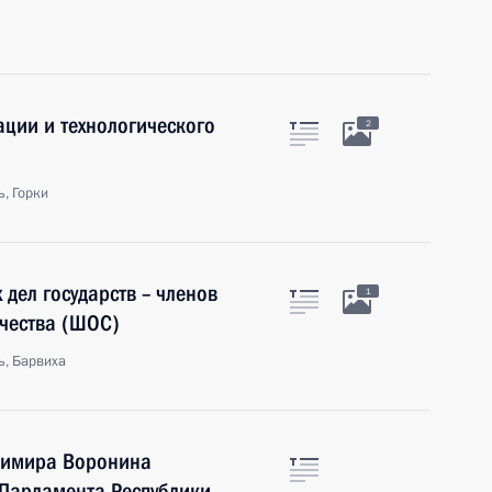
ции и технологического
2
, Горки
дел государств – членов
1
чества (ШОС)
ь, Барвиха
димира Воронина
 Парламента Республики