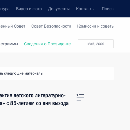
ктура
Видео и фото
Документы
Контакты
Поиск
венный Совет
Совет Безопасности
Комиссии и советы
леграммы
Сведения о Президенте
май, 2009
ть следующие материалы
ктив детского литературно-
а» с 85-летием со дня выхода