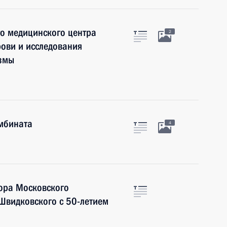
о медицинского центра
2
рови и исследования
змы
мбината
4
ора Московского
 Швидковского с 50-летием