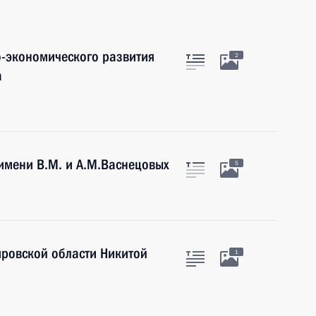
-экономического развития
2
а
имени В.М. и А.М.Васнецовых
5
ировской области Никитой
1