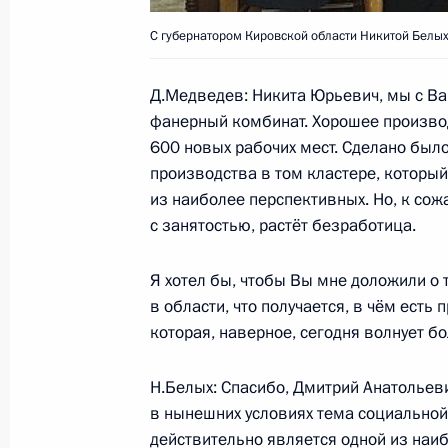
15 мая 2009 года, 16:30
Московская область
С губернатором Кировской области Никитой Белых
Д.Медведев: Никита Юрьевич, мы с Ва
Поручения Правительству и Центра
фанерный комбинат. Хорошее производ
совещания, посвящённого развити
600 новых рабочих мест. Сделано был
производства в том кластере, который
15 мая 2009 года, 15:10
из наиболее перспективных. Но, к сож
с занятостью, растёт безработица.
Совещание по вопросам модерниза
Я хотел бы, чтобы Вы мне доложили о 
развития экономики
в области, что получается, в чём есть
15 мая 2009 года, 14:30
Московская область
которая, наверное, сегодня волнует б
Н.Белых: Спасибо, Дмитрий Анатольеви
в нынешних условиях тема социально
Встреча с министрами иностранных 
действительно является одной из наиб
Шанхайской организации сотрудни