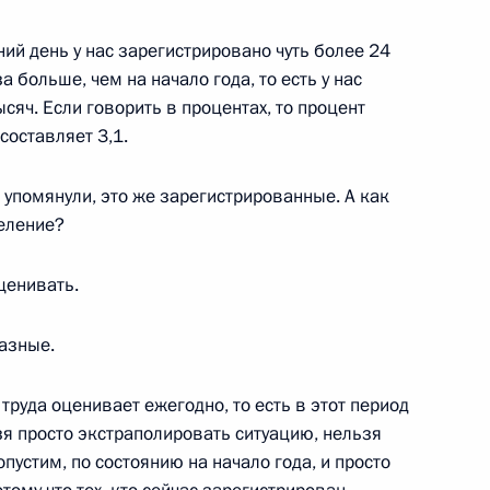
ь, Барвиха
ий день у нас зарегистрировано чуть более 24
а больше, чем на начало года, то есть у нас
сяч. Если говорить в процентах, то процент
составляет 3,1.
димира Воронина
 Парламента Республики
ы упомянули, это же зарегистрированные. А как
еление?
ценивать.
ствие участникам и гостям
разные.
еского конгресса
руда оценивает ежегодно, то есть в этот период
зя просто экстраполировать ситуацию, нельзя
пустим, по состоянию на начало года, и просто