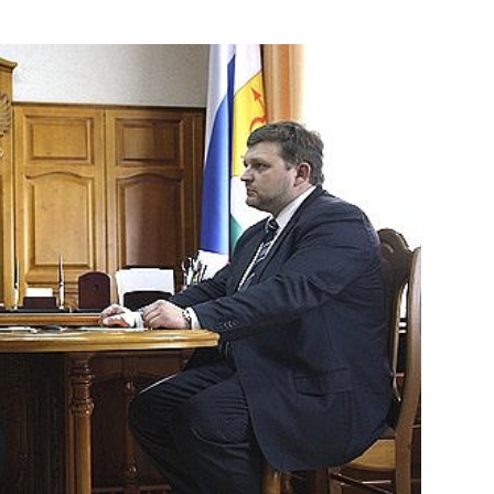
ктив детского литературно-
а» с 85-летием со дня выхода
тствие участникам
ого подведению итогов
й лиги 2008–2009 годов
 Совета Безопасности
1