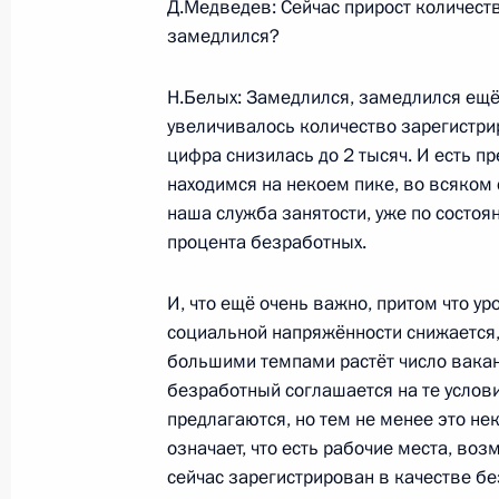
Д.Медведев: Сейчас прирост количест
замедлился?
Рабочая встреча с губернатором К
Н.Белых: Замедлился, замедлился ещё 
Белых
увеличивалось количество зарегистри
14 мая 2009 года, 17:30
Киров
цифра снизилась до 2 тысяч. И есть п
находимся на некоем пике, во всяком 
наша служба занятости, уже по состоян
Посещение Приволжского окружног
процента безработных.
экспертизы качества препаратов к
фракционирования донорской пла
И, что ещё очень важно, притом что у
социальной напряжённости снижается,
14 мая 2009 года, 17:00
Киров
большими темпами растёт число ваканс
безработный соглашается на те услови
предлагаются, но тем не менее это нек
Посещение Вятского фанерного ко
означает, что есть рабочие места, воз
сейчас зарегистрирован в качестве без
14 мая 2009 года, 15:00
Киров