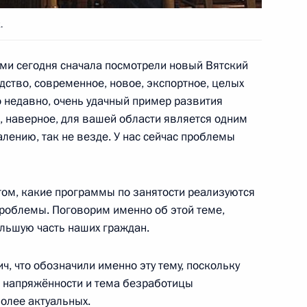
, Горки
.
ми сегодня сначала посмотрели новый Вятский
льному банку по итогам
ство, современное, новое, экспортное, целых
ю банковской системы
о недавно, очень удачный пример развития
, наверное, для вашей области является одним
алению, так не везде. У нас сейчас проблемы
ции и технологического
2
том, какие программы по занятости реализуются
 проблемы. Поговорим именно об этой теме,
, Горки
ольшую часть наших граждан.
ч, что обозначили именно эту тему, поскольку
й напряжённости и тема безработицы
дел государств – членов
1
олее актуальных.
чества (ШОС)