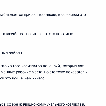
аблюдается прирост вакансий, в основном это
ора Московского
 Швидковского с 50-летием
го хозяйства, понятно, что это не самые
нные работы.
ого-философа, академика
а Ойзермана с 95-летием
 что из того количества вакансий, которые есть,
менные рабочие места, но это тоже показатель
ки это лучше, чем ничего.
ого руководителя научно-
ационных систем Евгения
ках в сфере жилищно-коммунального хозяйства.