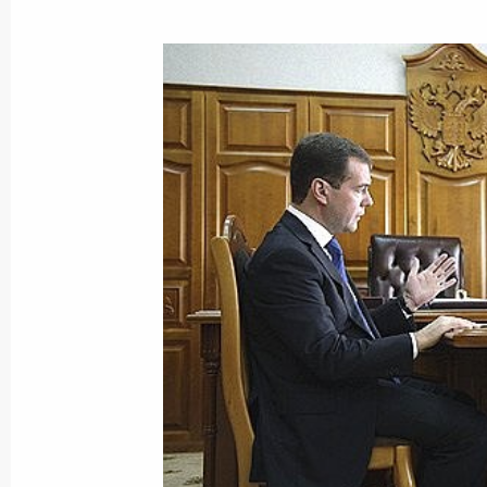
Дмитрий Медведев поздравил колле
художественного журнала «Мурзилк
первого номера
16 мая 2009 года, 11:00
15 мая 2009 года, пятница
Дмитрий Медведев направил приве
торжественного вечера, посвящённ
сезона Континентальной хоккейно
15 мая 2009 года, 19:00
Совещание с постоянными членами