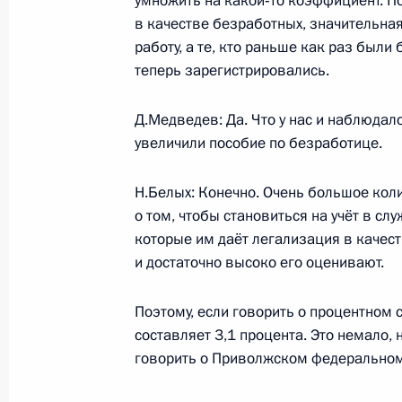
умножить на какой‑то коэффициент. По
Дмитрий Медведев поздравил акад
в качестве безработных, значительная
медицинских наук, научного руков
работу, а те, кто раньше как раз был
клиники МОНИКИ Николая Палеева
теперь зарегистрировались.
15 мая 2009 года, 11:00
Д.Медведев: Да. Что у нас и наблюдало
увеличили пособие по безработице.
14 мая 2009 года, четверг
Н.Белых: Конечно. Очень большое кол
Совещание по вопросам социально
о том, чтобы становиться на учёт в сл
Приволжского федерального округ
которые им даёт легализация в качес
и достаточно высоко его оценивают.
14 мая 2009 года, 20:00
Киров
Поэтому, если говорить о процентном 
составляет 3,1 процента. Это немало, 
Посещение художественного музея 
говорить о Приволжском федеральном
14 мая 2009 года, 18:00
Киров