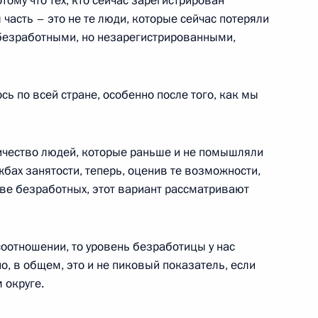
тому что тех, кто сейчас зарегистрирован
емика Российской академии
 часть – это не те люди, которые сейчас потеряли
одителя терапевтической
и безработными, но незарегистрированными,
 с 80-летием
сь по всей стране, особенно после того, как мы
ичество людей, которые раньше и не помышляли
-экономического развития
2
ужбах занятости, теперь, оценив те возможности,
а
тве безработных, этот вариант рассматривают
соотношении, то уровень безработицы у нас
но, в общем, это и не пиковый показатель, если
имени В.М. и А.М.Васнецовых
5
 округе.