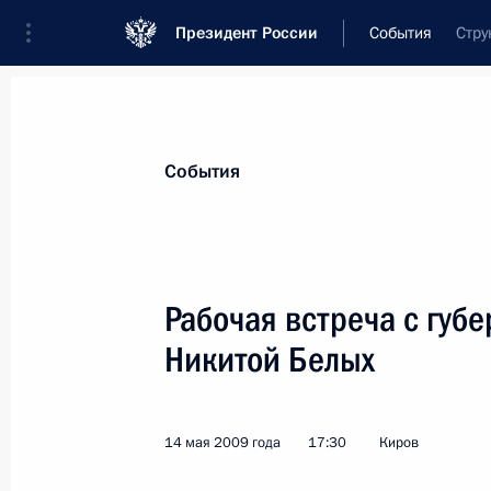
Президент России
События
Стру
Президент
Администрация
Государст
Новости
Стенограммы
Поездки
Те
События
Показа
Рабочая встреча с губ
Никитой Белых
Разговор с Дмитрием Медведевым.
программы «Вести в субботу» Серг
16 мая 2009 года, 12:00
14 мая 2009 года
17:30
Киров