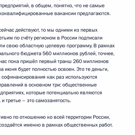
редприятий, в общем, понятно, что не самые
коквалифицированные вакансии предлагаются.
сейчас действуют, то мы одними из первых
ису Большого драматического
третьим по счёту регионом в России подписали
наиду Шарко с юбилеем
яли свою областную целевую программу. В рамках
ального бюджета 560 миллионов рублей, точнее,
йчас пока пришёл первый транш 260 миллионов
а июня будет полностью освоен. Это те деньги,
о софинансирования как раз используются
су Государственного
правлений в основном три: общественные
лию Юдину с Днём рождения
едприятиях, которые потенциально являются
 и третье – это самозанятость.
тивно по отношению ко всей территории России,
создаётся именно в рамках общественных работ.
ественного руководителя
о драматического театра –