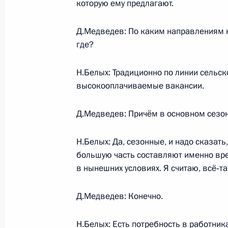
которую ему предлагают.
Д.Медведев: По каким направлениям н
Дмитрий Медведев поздравил рект
где?
архитектурного института Дмитрия
14 мая 2009 года, 11:00
Н.Белых: Традиционно по линии сельско
высокооплачиваемые вакансии.
Д.Медведев: Причём в основном сезо
Дмитрий Медведев поздравил учён
Российской академии наук Теодор
Н.Белых: Да, сезонные, и надо сказать,
14 мая 2009 года, 10:50
большую часть составляют именно вре
в нынешних условиях. Я считаю, всё‑та
Дмитрий Медведев поздравил научн
Д.Медведев: Конечно.
исследовательского института ави
Федосова с 80-летием
Н.Белых: Есть потребность в работни