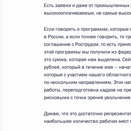
Есть заявки и даже от промышленных п
14 мая 2009 года, 10:40
высокооплачиваемые, не самые высо
Если говорить о программах, которые 
Дмитрий Медведев поздравил актр
в России, а если точнее говорить, то 
театра имени Г.А.Товстоногова Зи
соглашение с Рострудом, то есть прин
этой программы мы получили из федер
14 мая 2009 года, 10:30
это сумма, которая нам выделена. Се
рублей, который в течение мая – начал
которые с участием нашего областног
Дмитрий Медведев поздравил актри
по нескольким направлениям. Этих на
академического Малого театра Ли
работы, переподготовка кадров на пр
14 мая 2009 года, 10:20
рисковыми с точки зрения увольнения,
Думаю, что это достаточно репрезента
наибольшее количество рабочих мест 
Дмитрий Медведев поздравил худож
и директора Академического Малог