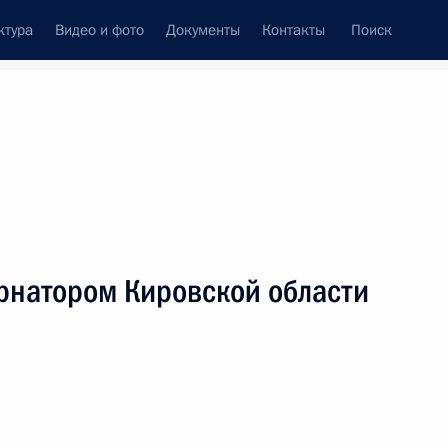
ктура
Видео и фото
Документы
Контакты
Поиск
венный Совет
Совет Безопасности
Комиссии и советы
леграммы
Сведения о Президенте
май, 2009
ть следующие материалы
ернатором Кировской области
 Ответы на вопросы ведущего
1
19м
ея Брилёва