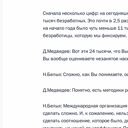
15 мая 2009 года, 13:00
Московская област
Сначала несколько цифр: на сегодняшн
тысяч безработных. Это почти в 2,5 раз
на начало года было чуть меньше 11 ты
безработицы, которую мы фиксируем, 
Дмитрий Медведев поздравил Вла
с избранием на пост Председателя
Молдова
Д.Медведев: Вот эти 24 тысячи, что В
Вы вообще оцениваете незанятое нас
15 мая 2009 года, 12:00
Н.Белых: Сложно, как Вы понимаете, о
Дмитрий Медведев направил привет
Д.Медведев: Понятно, есть методики 
Невского международного экологич
15 мая 2009 года, 11:30
Н.Белых: Международная организация т
сделать сложно. И, к сожалению, нель
сделать соотношение, которое было, до