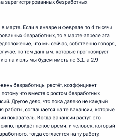
ва зарегистрированных безработных
ировской области Никитой
1
в марте. Если в январе и феврале по 4 тысячи
рованных безработных, то в марте-апреле эта
редположение, что мы сейчас, собственно говоря,
случае, по тем данным, которые прогнозирует
ию на июль мы будем иметь не 3,1, а 2,9
о медицинского центра
2
рови и исследования
змы
ровень безработицы растёт, коэффициент
 потому что вместе с ростом безработных
ий. Другое дело, что пока далеко не каждый
я работы, соглашается на те вакансии, которые
ий показатель. Когда вакансии растут, это
мбината
4
можно, пройдёт некое время, и человек, который
работного, тогда согласится на ту работу,