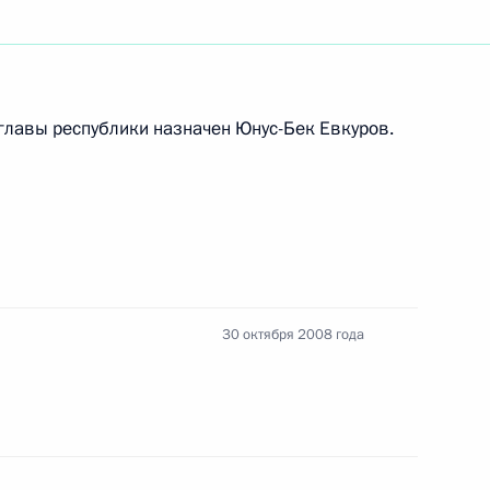
оссии, профессору
несиных Александра
лавы республики назначен Юнус-Бек Евкуров.
ллиной заместителем
рации в Международном
 Многостороннем агентстве
30 октября 2008 года
аккредитованных для
резидента Федеральному