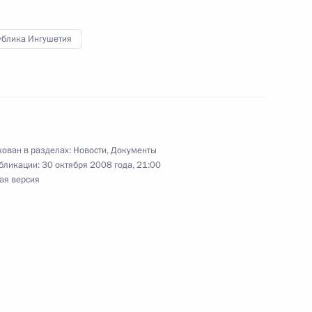
ублика Ингушетия
волюции Муамаром Каддафи
1
ован в разделах:
Новости
,
Документы
асть, Барвиха
бликации:
30 октября 2008 года, 21:00
ая версия
ю России в саммите «Группы
1
асть, Горки