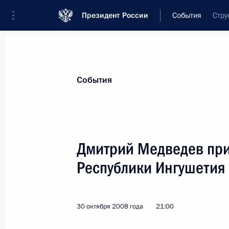
Президент России
События
Стру
Президент
Администрация
Государст
Новости
Стенограммы
Поездки
Те
События
Показа
Дмитрий Медведев при
Республики Ингушетия
Поздравление директору Гематолог
РАМН Андрея Воробьёва с 80-лети
1 ноября 2008 года, 13:00
30 октября 2008 года
21:00