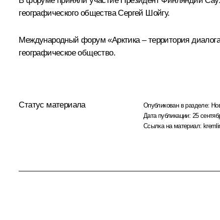
В форуме приняли участие Президент Финляндии
Сау
географического общества
Сергей Шойгу
.
Международный форум «Арктика – территория диалога»
географическое общество.
Статус материала
Опубликован в разделе:
Но
Дата публикации:
25 сентяб
Ссылка на материал:
kremli