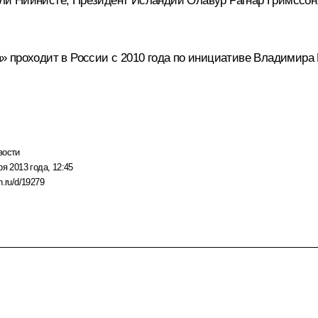
ли Ниинистё
, Президент Исландии Олавур Рагнар Гримссон
 проходит в России с 2010 года по инициативе Владимира 
вости
ря 2013 года, 12:45
n.ru/d/19279