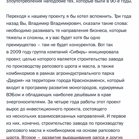
злоупотребления наподобие тех, которые были в 90-е годы.
Переходя к нашему проекту, я бы хотел вспомнить. Три года
назад Вы, Владимир Владимирович, сказали такие слова:
необходимо развивать те направления бизнеса, которые
тяжелы и сложны, и у вас будет хотя бы одно
преимущество – там не будет конкурентов. Вот так
в 2009 году группа компаний «Сибирь» инициировала
проект, целью которого является строительство завода
по производству рапсового шрота и масла, а также
комбикормов в рамках агроиндустриального парка
«Даурия» на территории города Краснокаменск, который
входит в программу развития моногородов, курируемых
ВЭБом и обладающих наиболее дешёвыми в крае
энергоносителями. За четыре года работы этот проект
вырос до инвестиционного проекта, состоящего
из нескольких взаимосвязанных направлений. И первое
из них, конечно, строительство завода по производству
рапсового масла и комбикормов на основе рапсового
шрота. Второе – развитие выращивания рапса и других