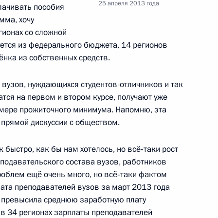
25 апреля 2013 года
лачивать пособия
мма, хочу
ном Керри
5
гионах со сложной
ется из федерального бюджета, 14 регионов
ёнка из собственных средств.
ов Президента от 7 мая
22
37м
 вузов, нуждающихся студентов-отличников и так
тся на первом и втором курсе, получают уже
мере прожиточного минимума. Напомню, эта
 прямой дискуссии с обществом.
 быстро, как бы нам хотелось, но всё‑таки рост
реподавательского состава вузов, работников
роблем ещё очень много, но всё‑таки фактом
ской гематологии, онкологии
6
плата преподавателей вузов за март 2013 года
и превысила среднюю заработную плату
 в 34 регионах зарплаты преподавателей