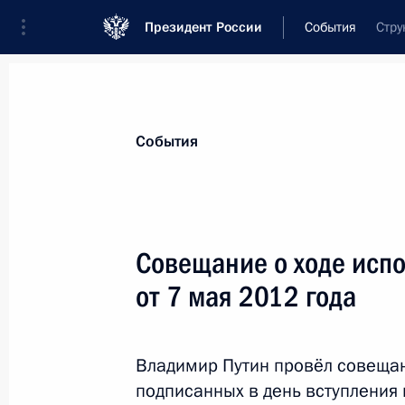
Президент России
События
Стру
Президент
Администрация
Государст
Новости
Стенограммы
Поездки
Те
События
Показа
Совещание о ходе исп
от 7 мая 2012 года
Владимир Путин встретится с Прем
Вьетнама Нгуен Тан Зунгом
14 мая 2013 года, 14:00
Владимир Путин провёл совещан
подписанных в день вступления 