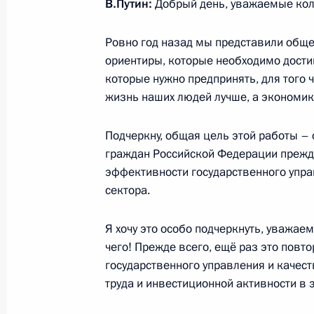
В.Путин:
Добрый день, уважаемые кол
Встреча с Премьер-министром Вел
Ровно год назад мы представили обще
ориентиры, которые необходимо достиг
Кэмероном
которые нужно предпринять, для того ч
10 мая 2013 года, 20:00
Сочи
жизнь наших людей лучше, а экономик
Подчеркну, общая цель этой работы –
9 мая 2013 года, четверг
граждан Российской Федерации прежд
эффективности государственного упра
Военный парад в честь 68-й годо
сектора.
9 мая 2013 года, 11:00
Москва
Я хочу это особо подчеркнуть, уважае
чего! Прежде всего, ещё раз это повт
государственного управления и качест
8 мая 2013 года, среда
труда и инвестиционной активности в 
Владимир Путин встретится с Прем