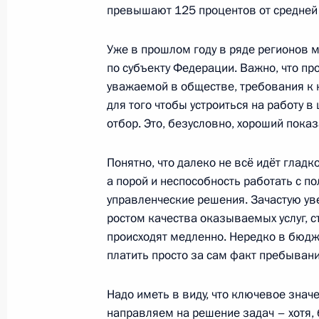
превышают 125 процентов от средней 
Телефонный разговор с Премьер-м
Уже в прошлом году в ряде регионов м
по субъекту Федерации. Важно, что пр
Биньямином Нетаньяху
уважаемой в обществе, требования к к
6 мая 2013 года, 17:40
для того чтобы устроиться на работу в
отбор. Это, безусловно, хороший показ
Объявлена аккредитация журналис
Понятно, что далеко не всё идёт гладк
на высшем уровне Россия – Европе
а порой и неспособность работать с п
управленческие решения. Зачастую ув
6 мая 2013 года, 15:00
ростом качества оказываемых услуг, 
происходят медленно. Нередко в бюд
платить просто за сам факт пребывани
Рабочая встреча с мэром Москвы 
6 мая 2013 года, 14:50
Москва, Кремль
Надо иметь в виду, что ключевое знач
направляем на решение задач – хотя, 