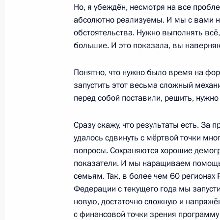
Но, я убеждён, несмотря на все пробл
8 мая 2013 года, 12:20
Москва
абсолютно реализуемы. И мы с вами 
обстоятельства. Нужно выполнять всё
большие. И это показала, вы наверня
Поздравления лидерам стран СНГ, 
и гражданам Грузии по случаю 68
Понятно, что нужно было время на фор
в Великой Отечественной войне
запустить этот весьма сложный механи
перед собой поставили, решить, нужно
8 мая 2013 года, 12:00
Сразу скажу, что результаты есть. За 
удалось сдвинуть с мёртвой точки мн
Перечень поручений по итогам сов
вопросы. Сохраняются хорошие демог
развития космической отрасли в Р
показатели. И мы наращиваем помощ
семьям. Так, в более чем 60 регионах
8 мая 2013 года, 10:20
Федерации с текущего года мы запуст
новую, достаточно сложную и напряжё
с финансовой точки зрения программ
7 мая 2013 года, вторник