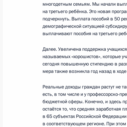
многодетным семьям. Мы начали вып
на третьего ребёнка. Это новая програ
Встреча с госсекретарём США Джо
подчеркнуть. Выплата пособий в 50 ре
7 мая 2013 года, 18:30
Москва, Кремль
демографической ситуацией субсидиру
выплачивают пособия на третьего реб
Совещание о ходе исполнения указ
Далее. Увеличена поддержка учащихся
2012 года
называемых «хорошистов», которые уча
сегодня повышенную стипендию в раз
7 мая 2013 года, 16:30
Москва, Кремль
мера также возникла год назад в ходе
Реальные доходы граждан растут не так
6 мая 2013 года, понедельник
есть, в том числе и у профессорско-п
бюджетной сферы. Конечно, и здесь п
Встреча с руководством центра дет
остаётся то, что средняя заработная 
и иммунологии
в 65 субъектах Российской Федераци
6 мая 2013 года, 18:30
Москва, Кремль
в соответствующем регионе. При этом