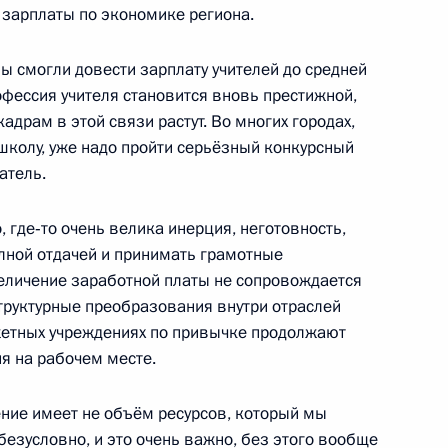
зарплаты по экономике региона.
инистром Израиля
ы смогли довести зарплату учителей до средней
офессия учителя становится вновь престижной,
адрам в этой связи растут. Во многих городах,
 школу, уже надо пройти серьёзный конкурсный
атель.
тов на освещение встречи
о, где‑то очень велика инерция, неготовность,
йский союз
олной отдачей и принимать грамотные
еличение заработной платы не сопровождается
структурные преобразования внутри отраслей
жетных учреждениях по привычке продолжают
я на рабочем месте.
Сергеем Собяниным
3
ение имеет не объём ресурсов, который мы
безусловно, и это очень важно, без этого вообще