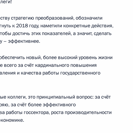
леги!
икобритании Дэвидом
ству стратегию преобразований, обозначили
9
нуть к 2018 году, наметили конкретные действия,
тобы достичь этих показателей, а значит, сделать
у – эффективнее.
 обеспечить новый, более высокий уровень жизни
е всего за счёт кардинального повышения
вления и качества работы государственного
вщины Великой Победы
:
42
мые коллеги, это принципиальный вопрос: за счёт
оряю, за счёт более эффективного
ва работы госсектора, роста производительности
экономике.
ьер-министром