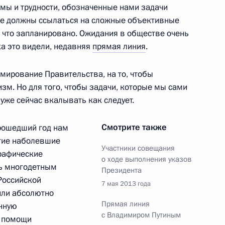
емы и трудности, обозначенные нами задачи
не должны ссылаться на сложные объективные
, что запланировано. Ожидания в обществе очень
ка это видели, недавняя
прямая линия
.
Абхазии, Южной Осетии
-й годовщины Победы
мирование Правительства, на то, чтобы
зм. Но для того, чтобы задачи, которые мы сами
 уже сейчас вкалывать как следует.
Смотрите также
прошедший год нам
огие наболевшие
ещания о перспективах
Участники совещания
рафические
о ходе выполнения указов
оссии
ь многодетным
Президента
 Российской
7 мая 2013 года
или абсолютно
Прямая линия
нную
с Владимиром Путиным
у помощи