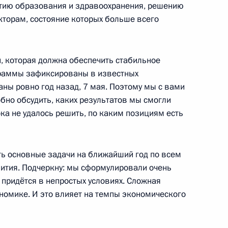
ном
тию образования и здравоохранения, решению
кторам, состояние которых больше всего
 которая должна обеспечить стабильное
3
6м
граммы зафиксированы в известных
аны ровно год назад, 7 мая. Поэтому мы с вами
бно обсудить, каких результатов мы смогли
ка не удалось решить, по каким позициям есть
ладислава Суркова
теля Правительства –
ь основные задачи на ближайший год по всем
тва
тия. Подчеркну: мы сформулировали очень
 придётся в непростых условиях. Сложная
номике. И это влияет на темпы экономического
Могиле Неизвестного Солдата
9