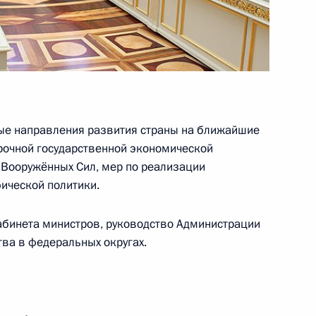
области культуры и искусства
ные направления развития страны на ближайшие
срочной государственной экономической
а Вооружённых Сил, мер по реализации
ю среди любительских команд
13
6м
ической политики.
абинета министров, руководство Администрации
тва в федеральных округах.
18