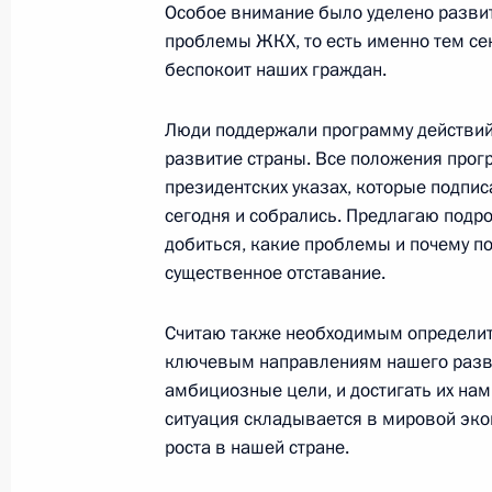
Великобритании Дэвидом Кэмеро
Особое внимание было уделено разви
проблемы ЖКХ, то есть именно тем се
8 мая 2013 года, 18:40
беспокоит наших граждан.
Люди поддержали программу действий,
Заседание Совета Безопасности
развитие страны. Все положения про
8 мая 2013 года, 15:15
Москва, Кремль
президентских указах, которые подпис
сегодня и собрались. Предлагаю подро
добиться, какие проблемы и почему по
существенное отставание.
Подписан Указ об освобождении В
от должности Заместителя Председа
Считаю также необходимым определит
Руководителя Аппарата Правительс
ключевым направлениям нашего разви
8 мая 2013 года, 13:20
амбициозные цели, и достигать их нам
ситуация складывается в мировой эко
роста в нашей стране.
Владимир Путин возложил венок к 