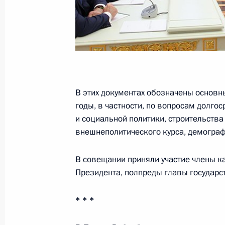
Учреждены президентские гранты в 
13 мая 2013 года, 10:00
В этих документах обозначены основ
годы, в частности, по вопросам долго
10 мая 2013 года, пятница
и социальной политики, строительств
Всероссийский фестиваль по хокке
внешнеполитического курса, демограф
10 мая 2013 года, 20:45
Сочи
В совещании приняли участие члены к
Президента, полпреды главы государс
Осмотр спортивных объектов
* * *
10 мая 2013 года, 20:30
Сочи